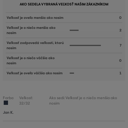
AKO SEDELA VYBRANÁ VEĽKOSŤ NAŠIM ZÁKAZNÍKOM
Veľkosť je oveľa menšia ako nosím
0
Veľkosť je o niečo menšia ako
2
nosím
Veľkosť zodpovedá veľkosti, ktorú
7
nosím
Veľkosť je o niečo väčšia ako
0
nosím
Veľkosť je oveľa väčšia ako nosím
1
Farba
Veľkosť:
Ako sedí: Veľkosť je o niečo menšia ako
32/32
nosím
Jan K.