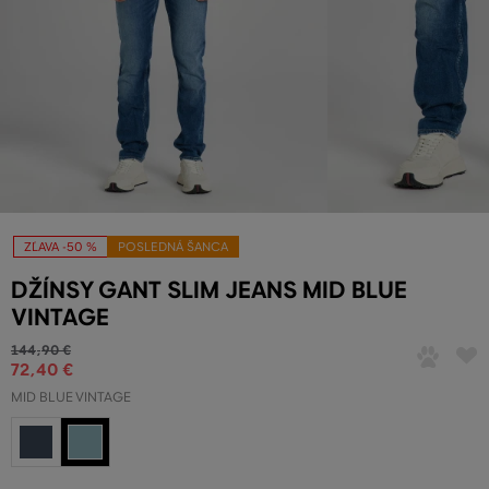
ZĽAVA -50 %
POSLEDNÁ ŠANCA
DŽÍNSY GANT SLIM JEANS MID BLUE
VINTAGE
144
,
90 €
72
,
40 €
MID BLUE VINTAGE