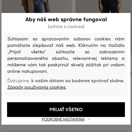
Aby náš web správne fungoval
(súhlas s cookies)
Súhlasom so spracovaním súborov cookies nám
pomáhate zlepšovať náš web. Kliknutím na tlačidlo
„Prijať všetko" súhlasíte so zobrazením
personalizovaného obsahu, relevantnej reklamy a
DŽÍNSY GANT EXTRA SLIM ACTIVE
DŽÍNSY GANT REG JEANS
môžeme vám tak poskytnúť skvelý zážitok pri vašom
RECOVER JEANS
online nakupovaní.
1
169
,
90 €
k vašim dátam sa budeme správať slušne.
Ďakujeme,
Dostupné veľkosti:
Zásady používania cookies.
Dostupné veľkosti:
+13 ďalšie
30/32
,
31/32
,
32/32
,
33/32
,
34/32
+13 ďalšie
30/32
,
31/32
,
32/32
,
33/32
,
34/32
PRIJAŤ VŠETKO
PODROBNÉ NASTAVENIA
Recenzie