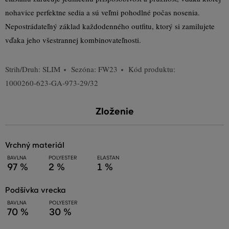
nohavice perfektne sedia a sú veľmi pohodlné počas nosenia.
Nepostrádateľný základ každodenného outfitu, ktorý si zamilujete
vďaka jeho všestrannej kombinovateľnosti.
Strih/Druh:
SLIM
Sezóna: FW23
Kód produktu:
1000260-623-GA-973-29/32
Zloženie
vrchný materiál
BAVLNA
POLYESTER
ELASTAN
97 %
2 %
1 %
podšívka vrecka
BAVLNA
POLYESTER
70 %
30 %