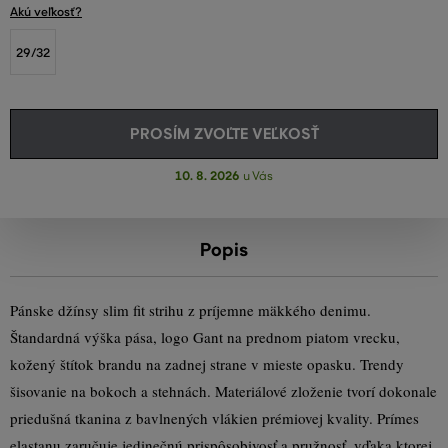
Akú veľkosť?
29/32
PROSÍM ZVOĽTE VEĽKOSŤ
10. 8. 2026
u Vás
Popis
Pánske džínsy slim fit strihu z príjemne mäkkého denimu.
Štandardná výška pása, logo Gant na prednom piatom vrecku,
kožený štítok brandu na zadnej strane v mieste opasku. Trendy
šisovanie na bokoch a stehnách. Materiálové zloženie tvorí dokonale
priedušná tkanina z bavlnených vlákien prémiovej kvality. Prímes
elastanu zaručuje jedinečnú prispôsobivosť a pružnosť, vďaka ktorej