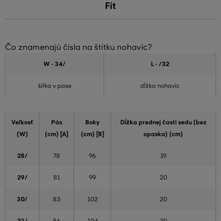
Fit
Čo znamenajú čísla na štítku nohavíc?
W - 34
/
L - /32
šířka v pase
dĺžka nohavíc
Veľkosť
Pás
Boky
Dĺžka prednej časti sedu (bez
(W)
(cm) [A]
(cm) [B]
opaska) (cm)
28/
78
96
19
29/
81
99
20
30/
83
102
20