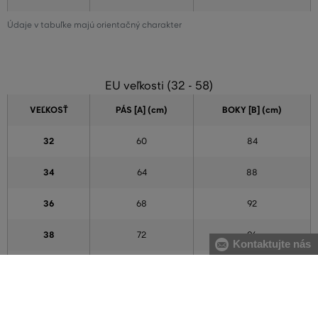
Údaje v tabuľke majú orientačný charakter
EU veľkosti (32 - 58)
VEĽKOSŤ
PÁS [A] (cm)
BOKY [B] (cm)
32
60
84
34
64
88
36
68
92
38
72
96
Kontaktujte nás
40
76
100
42
80
104