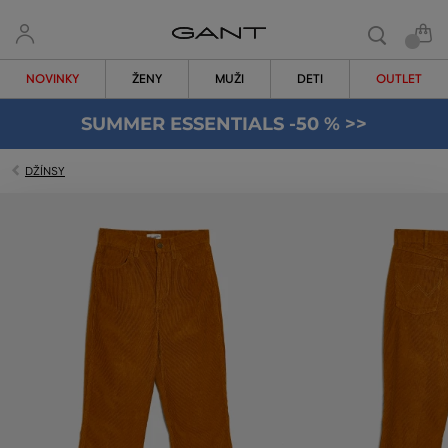
NOVINKY
ŽENY
MUŽI
DETI
OUTLET
SUMMER ESSENTIALS -50 % >>
DŽÍNSY