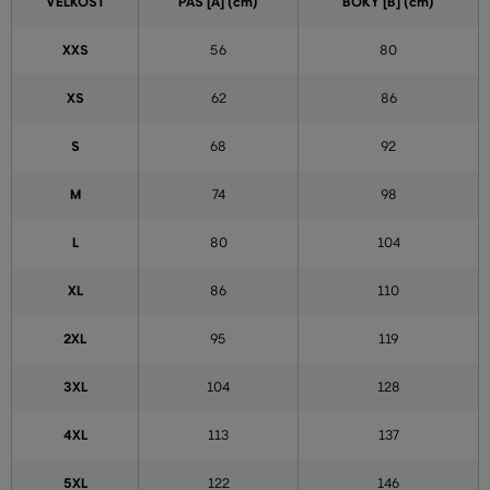
VEĽKOSŤ
PÁS [A] (cm)
BOKY [B] (cm)
XXS
56
80
XS
62
86
S
68
92
M
74
98
L
80
104
XL
86
110
2XL
95
119
3XL
104
128
4XL
113
137
5XL
122
146