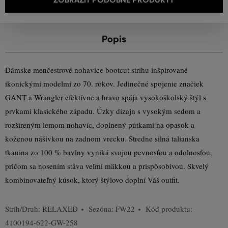
Popis
Dámske menčestrové nohavice bootcut strihu inšpirované
ikonickými modelmi zo 70. rokov. Jedinečné spojenie značiek
GANT a Wrangler efektívne a hravo spája vysokoškolský štýl s
prvkami klasického západu. Úzky dizajn s vysokým sedom a
rozšíreným lemom nohavíc, doplnený pútkami na opasok a
koženou nášivkou na zadnom vrecku. Stredne silná talianska
tkanina zo 100 % bavlny vyniká svojou pevnosťou a odolnosťou,
pričom sa nosením stáva veľmi mäkkou a prispôsobivou. Skvelý
kombinovateľný kúsok, ktorý štýlovo doplní Váš outfit.
Strih/Druh:
RELAXED
Sezóna: FW22
Kód produktu:
4100194-622-GW-258