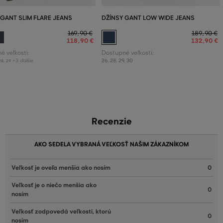
 GANT SLIM FLARE JEANS
DŽÍNSY GANT LOW WIDE JEANS
169
,
90 €
189
,
90 €
118
,
90 €
132
,
90 €
é veľkosti:
Dostupné veľkosti:
+3 ďalšie
26
,
28
,
29
,
30
28
,
29
Recenzie
AKO SEDELA VYBRANÁ VEĽKOSŤ NAŠIM ZÁKAZNÍKOM
Veľkosť je oveľa menšia ako nosím
0
Veľkosť je o niečo menšia ako
0
nosím
Veľkosť zodpovedá veľkosti, ktorú
0
nosím