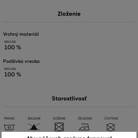
Zloženie
vrchný materiál
BAVLNA
100 %
podšívka vrecka
BAVLNA
100 %
Starostlivosť
PRANIE
BIELENIE
SUŠENIE
ŽEHLENIE
ČISTENIE