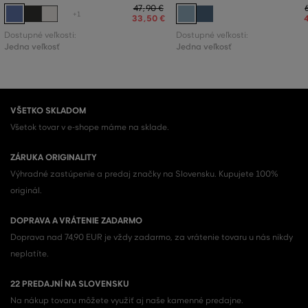
47
,
90 €
+1
33
,
50 €
Dostupné veľkosti:
Dostupné veľkosti:
Jedna veľkosť
Jedna veľkosť
VŠETKO SKLADOM
Všetok tovar v e-shope máme na sklade.
ZÁRUKA ORIGINALITY
Výhradné zastúpenie a predaj značky na Slovensku. Kupujete 100%
originál.
DOPRAVA A VRÁTENIE ZADARMO
Doprava nad 74,90 EUR je vždy zadarmo, za vrátenie tovaru u nás nikdy
neplatíte.
22 PREDAJNÍ NA SLOVENSKU
Na nákup tovaru môžete využiť aj naše kamenné predajne.