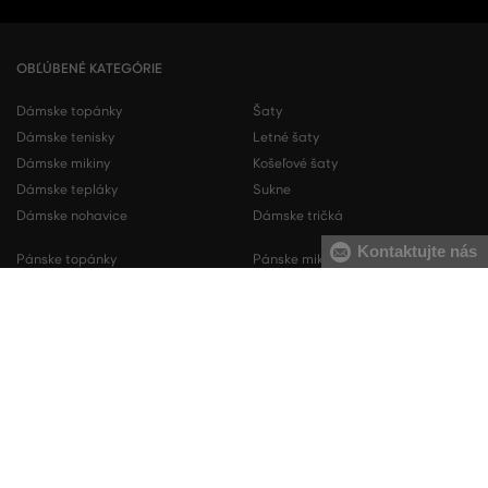
OBĽÚBENÉ KATEGÓRIE
Dámske topánky
Šaty
Dámske tenisky
Letné šaty
Dámske mikiny
Košeľové šaty
Dámske tepláky
Sukne
Dámske nohavice
Dámske tričká
Kontaktujte nás
Pánske topánky
Pánske mikiny
Pánske tenisky
Pánske tepláky
Pánske košele
Pánske svetre
Pánske tričká
Pánske nohavice
Pánske krátke nohavice
Pánska spodná bielizeň
KONTAKT