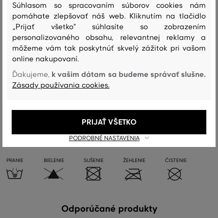
Súhlasom so spracovaním súborov cookies nám
Sezóna: SS24
Kód produktu:
9900232-324-GC-433
pomáhate zlepšovať náš web. Kliknutím na tlačidlo
„Prijať všetko" súhlasíte so zobrazením
Zloženie
personalizovaného obsahu, relevantnej reklamy a
môžeme vám tak poskytnúť skvelý zážitok pri vašom
online nakupovaní.
vrchný materiál
k vašim dátam sa budeme správať slušne.
Ďakujeme,
POLYAMID
Zásady používania cookies.
100 %
PRIJAŤ VŠETKO
Starostlivosť
PODROBNÉ NASTAVENIA
PRANIE
BIELENIE
SUŠENIE
ŽEHLENIE
ČISTENIE
Odporúčané produkty