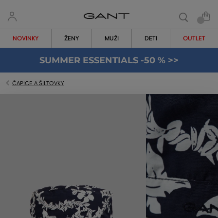
NOVINKY
ŽENY
MUŽI
DETI
OUTLET
SUMMER ESSENTIALS -50 % >>
ČAPICE A ŠILTOVKY