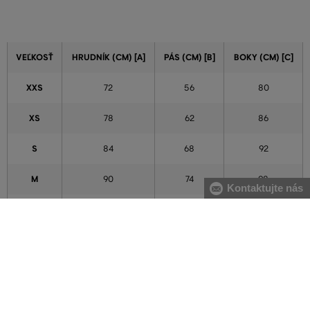
VEĽKOSŤ
HRUDNÍK (CM) [A]
PÁS (CM) [B]
BOKY (CM) [C]
XXS
72
56
80
XS
78
62
86
S
84
68
92
M
90
74
98
Kontaktujte nás
L
96
80
104
XL
102
86
110
XXL
111
95
119
3XL
120
104
128