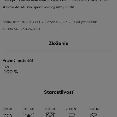
štýlovo doladí Váš športovo-elegantný outfit.
Strih/Druh:
RELAXED
Sezóna: SS25
Kód produktu:
4300474-325-GW-110
Zloženie
vrchný materiál
ĽAN
100 %
Starostlivosť
PRANIE
BIELENIE
SUŠENIE
ŽEHLENIE
ČISTENIE