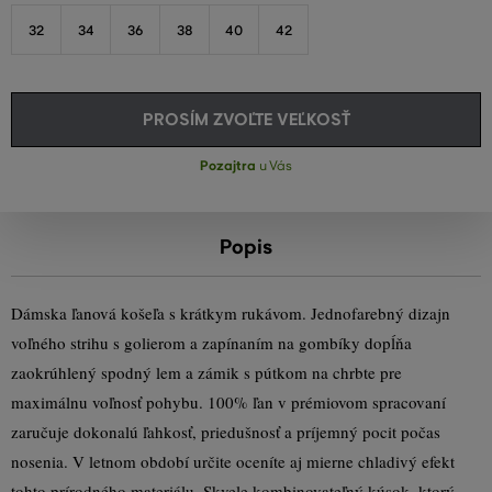
32
34
36
38
40
42
PROSÍM ZVOĽTE VEĽKOSŤ
Pozajtra
u Vás
Popis
Dámska ľanová košeľa s krátkym rukávom. Jednofarebný dizajn
voľného strihu s golierom a zapínaním na gombíky dopĺňa
zaokrúhlený spodný lem a zámik s pútkom na chrbte pre
maximálnu voľnosť pohybu. 100% ľan v prémiovom spracovaní
zaručuje dokonalú ľahkosť, priedušnosť a príjemný pocit počas
nosenia. V letnom období určite oceníte aj mierne chladivý efekt
tohto prírodného materiálu. Skvele kombinovateľný kúsok, ktorý