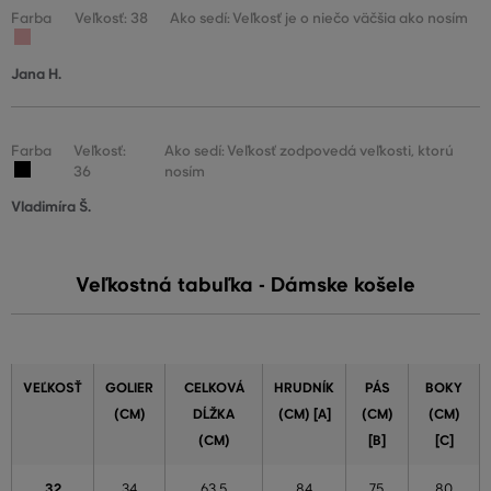
Farba
Veľkosť: 38
Ako sedí: Veľkosť je o niečo väčšia ako nosím
Jana H.
Farba
Veľkosť:
Ako sedí: Veľkosť zodpovedá veľkosti, ktorú
36
nosím
Vladimíra Š.
Veľkostná tabuľka - Dámske košele
VEĽKOSŤ
GOLIER
CELKOVÁ
HRUDNÍK
PÁS
BOKY
(CM)
DĹŽKA
(CM) [A]
(CM)
(CM)
(CM)
[B]
[C]
32
34
63,5
84
75
80