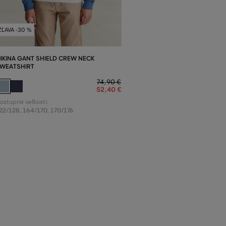
ZĽAVA -30 %
IKINA GANT SHIELD CREW NECK
WEATSHIRT
74
,
90 €
52
,
40 €
ostupné veľkosti:
22/128
,
164/170
,
170/176