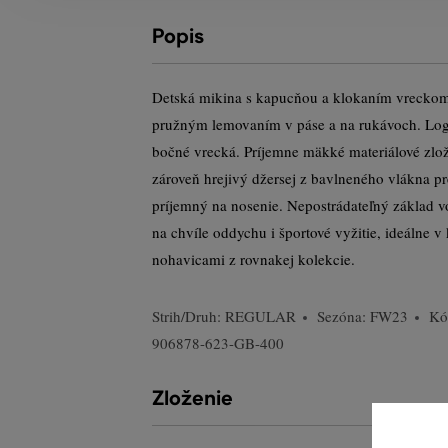
Popis
Detská mikina s kapucňou a klokaním vreckom
pružným lemovaním v páse a na rukávoch. Logo
bočné vrecká. Príjemne mäkké materiálové zlož
zároveň hrejivý džersej z bavlneného vlákna pré
príjemný na nosenie. Nepostrádateľný základ v
na chvíle oddychu i športové vyžitie, ideálne 
nohavicami z rovnakej kolekcie.
Strih/Druh:
REGULAR
Sezóna: FW23
Kó
906878-623-GB-400
Zloženie