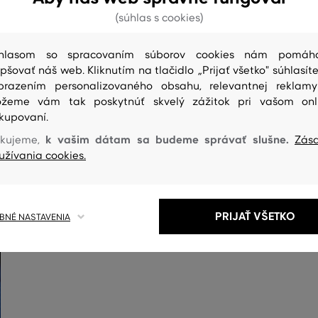
(súhlas s cookies)
hlasom so spracovaním súborov cookies nám pomáh
epšovať náš web. Kliknutím na tlačidlo „Prijať všetko" súhlasíte
brazením personalizovaného obsahu, relevantnej reklam
žeme vám tak poskytnúť skvelý zážitok pri vašom onl
kupovaní.
k vašim dátam sa budeme správať slušne.
kujeme,
Zás
ČISTENIE
užívania cookies.
PRIJAŤ VŠETKO
NÉ NASTAVENIA