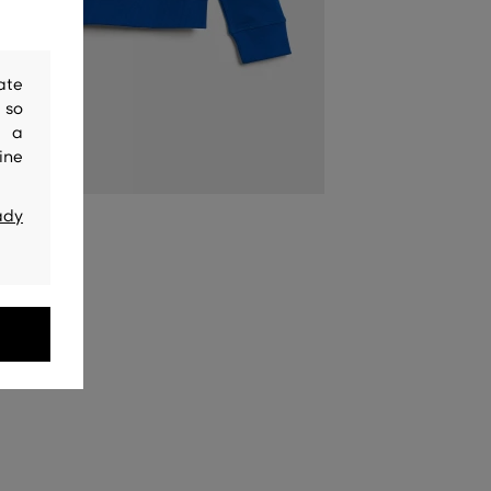
ate
 so
y a
ine
ady