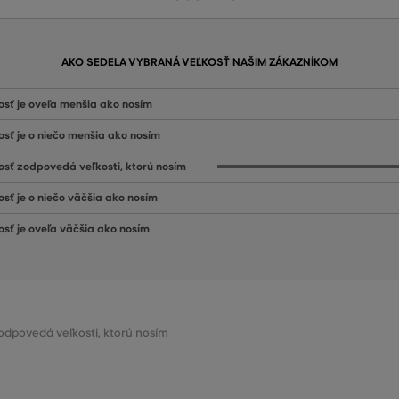
AKO SEDELA VYBRANÁ VEĽKOSŤ NAŠIM ZÁKAZNÍKOM
osť je oveľa menšia ako nosím
osť je o niečo menšia ako nosím
osť zodpovedá veľkosti, ktorú nosím
osť je o niečo väčšia ako nosím
osť je oveľa väčšia ako nosím
zodpovedá veľkosti, ktorú nosím