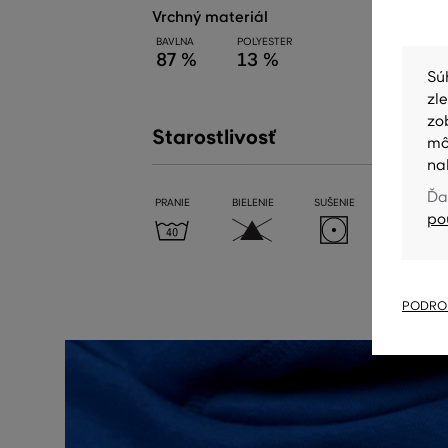
vrchný materiál
BAVLNA
POLYESTER
87 %
13 %
Sú
zl
zo
Starostlivosť
mô
na
Ďa
PRANIE
BIELENIE
SUŠENIE
ŽEHLENIE
po
PODROB