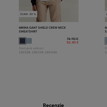
ZĽAVA -30 %
MIKINA GANT SHIELD CREW NECK
M
SWEATSHIRT
S
74
,
90 €
52
,
40 €
Dostupné veľkosti:
D
122/128
,
128/134
,
140/146
1
Recenzie