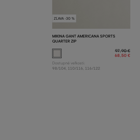
ZĽAVA -30 %
MIKINA GANT AMERICANA SPORTS
QUARTER ZIP
97
,
90 €
68
,
50 €
Dostupné veľkosti:
98/104
,
110/116
,
116/122