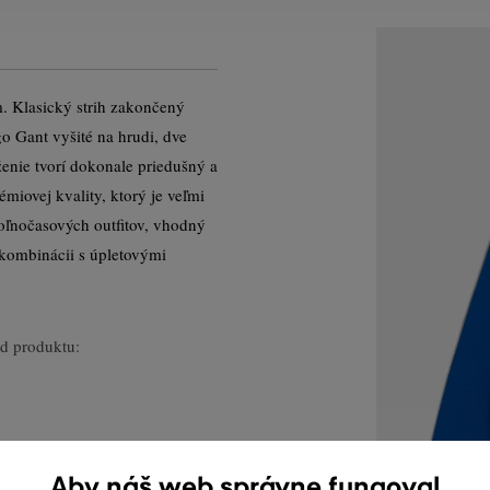
. Klasický strih zakončený
 Gant vyšité na hrudi, dve
enie tvorí dokonale priedušný a
miovej kvality, ktorý je veľmi
oľnočasových outfitov, vhodný
v kombinácii s úpletovými
d produktu:
Aby náš web správne fungoval