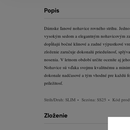
Popis
Dámske ľanové nohavice rovného strihu. Jednof
vysokým sedom a elegantným nohavicovým za
dopĺňajú bočné klinové a zadné výpustkové vr
zloženie zaručuje dokonalú priedušnosť, splýva
nosenia. V letnom období určite oceníte aj jeho
Nohavice sú vďaka svojmu kvalitnému a minim
dokonale nadčasové a tým vhodné pre každú f
príležitosť.
Strih/Druh:
SLIM
Sezóna: SS25
Kód prod
Zloženie