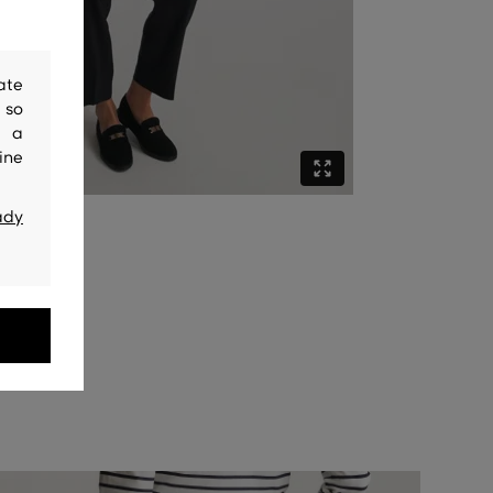
ate
 so
y a
ine
ady