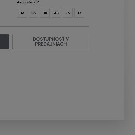
Akú veľkosť?
34
36
38
40
42
44
DOSTUPNOSŤ V
PREDAJNIACH