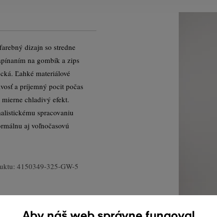
arebný dizajn so stredne
pínaním na gombík a zips
ecká. Ľahké materiálové
vosť a príjemný pocit počas
 mierne chladivý efekt.
alistickému spracovaniu
ormálnu aj voľnočasovú
uktu:
4150349-325-GW-5
Aby náš web správne fungoval