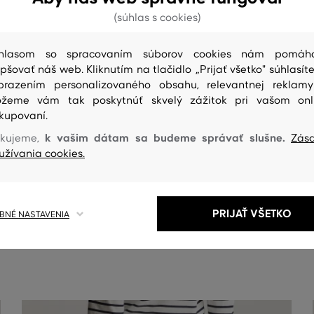
(súhlas s cookies)
hlasom so spracovaním súborov cookies nám pomáh
epšovať náš web. Kliknutím na tlačidlo „Prijať všetko" súhlasíte
brazením personalizovaného obsahu, relevantnej reklam
žeme vám tak poskytnúť skvelý zážitok pri vašom onl
kupovaní.
k vašim dátam sa budeme správať slušne.
kujeme,
Zás
užívania cookies.
ČISTENIE
PRIJAŤ VŠETKO
NÉ NASTAVENIA