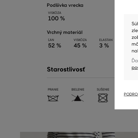
podšívka vrecka
VISKÓZA
100 %
Sú
zl
vrchný materiál
zo
ĽAN
VISKÓZA
ELASTAN
mô
52 %
45 %
3 %
na
Ďa
po
Starostlivosť
PRANIE
BIELENIE
SUŠENIE
ŽEHLENIE
PODROB