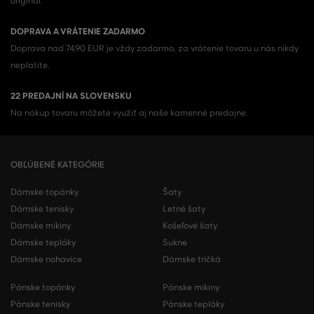
originál.
DOPRAVA A VRÁTENIE ZADARMO
Doprava nad 74,90 EUR je vždy zadarmo, za vrátenie tovaru u nás nikdy
neplatíte.
22 PREDAJNÍ NA SLOVENSKU
Na nákup tovaru môžete využiť aj naše kamenné predajne.
OBĽÚBENÉ KATEGÓRIE
Dámske topánky
Šaty
Dámske tenisky
Letné šaty
Dámske mikiny
Košeľové šaty
Dámske tepláky
Sukne
Dámske nohavice
Dámske tričká
Pánske topánky
Pánske mikiny
Pánske tenisky
Pánske tepláky