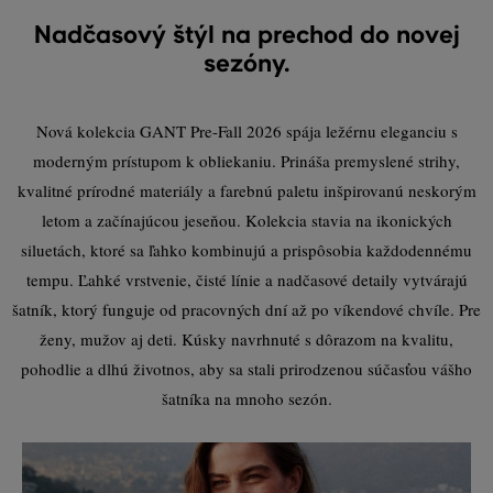
Nadčasový štýl na prechod do novej
sezóny.
Nová kolekcia GANT Pre-Fall 2026 spája ležérnu eleganciu s
moderným prístupom k obliekaniu. Prináša premyslené strihy,
kvalitné prírodné materiály a farebnú paletu inšpirovanú neskorým
letom a začínajúcou jeseňou. Kolekcia stavia na ikonických
siluetách, ktoré sa ľahko kombinujú a prispôsobia každodennému
tempu. Ľahké vrstvenie, čisté línie a nadčasové detaily vytvárajú
šatník, ktorý funguje od pracovných dní až po víkendové chvíle. Pre
ženy, mužov aj deti. Kúsky navrhnuté s dôrazom na kvalitu,
pohodlie a dlhú životnos, aby sa stali prirodzenou súčasťou vášho
šatníka na mnoho sezón.