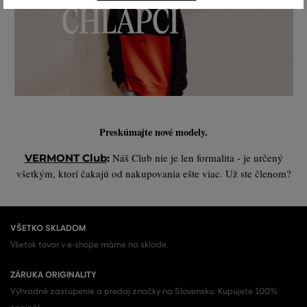
Preskúmajte nové modely.
Náš Club nie je len formalita - je určený
VERMONT Club
:
všetkým, ktorí čakajú od nakupovania ešte viac. Už ste členom?
VŠETKO SKLADOM
Všetok tovar v e-shope máme na sklade.
ZÁRUKA ORIGINALITY
Výhradné zastúpenie a predaj značky na Slovensku. Kupujete 100%