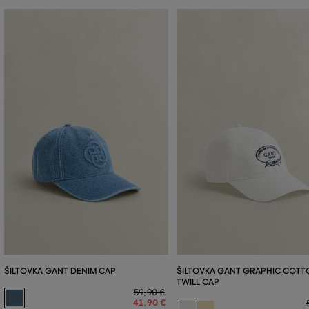
ŠILTOVKA GANT DENIM CAP
ŠILTOVKA GANT GRAPHIC COTT
TWILL CAP
59
,
90 €
41
,
90 €