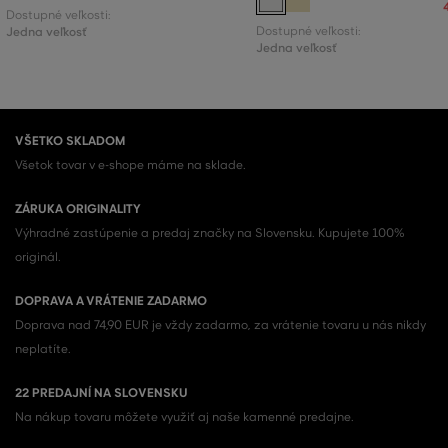
Dostupné veľkosti:
Jedna veľkosť
Dostupné veľkosti:
Jedna veľkosť
VŠETKO SKLADOM
Všetok tovar v e-shope máme na sklade.
ZÁRUKA ORIGINALITY
Výhradné zastúpenie a predaj značky na Slovensku. Kupujete 100%
originál.
DOPRAVA A VRÁTENIE ZADARMO
Doprava nad 74,90 EUR je vždy zadarmo, za vrátenie tovaru u nás nikdy
neplatíte.
22 PREDAJNÍ NA SLOVENSKU
Na nákup tovaru môžete využiť aj naše kamenné predajne.