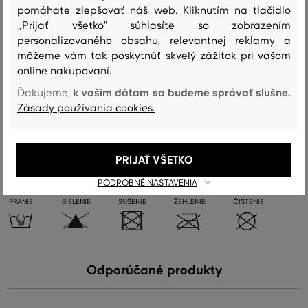
pomáhate zlepšovať náš web. Kliknutím na tlačidlo
„Prijať všetko" súhlasíte so zobrazením
Zloženie
personalizovaného obsahu, relevantnej reklamy a
môžeme vám tak poskytnúť skvelý zážitok pri vašom
online nakupovaní.
vrchný materiál
k vašim dátam sa budeme správať slušne.
VLNA
Ďakujeme,
POLYAMID
80 %
20 %
Zásady používania cookies.
Starostlivosť
PRIJAŤ VŠETKO
PODROBNÉ NASTAVENIA
PRANIE
BIELENIE
SUŠENIE
ŽEHLENIE
ČISTENIE
Odporúčané produkty