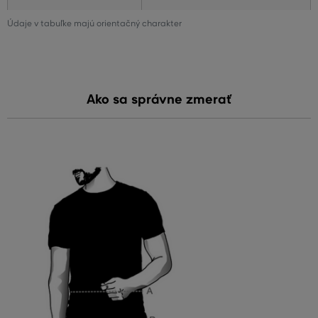
Údaje v tabuľke majú orientačný charakter
Ako sa správne zmerať