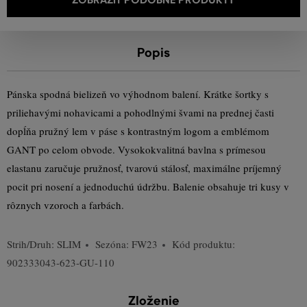
Popis
Pánska spodná bielizeň vo výhodnom balení. Krátke šortky s
priliehavými nohavicami a pohodlnými švami na prednej časti
dopĺňa pružný lem v páse s kontrastným logom a emblémom
GANT po celom obvode. Vysokokvalitná bavlna s prímesou
elastanu zaručuje pružnosť, tvarovú stálosť, maximálne príjemný
pocit pri nosení a jednoduchú údržbu. Balenie obsahuje tri kusy v
rôznych vzoroch a farbách.
Strih/Druh:
SLIM
Sezóna: FW23
Kód produktu:
902333043-623-GU-110
Zloženie