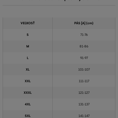
VEĽKOSŤ
PÁS [A] (cm)
S
71-76
M
81-86
L
91-97
XL
101-107
XXL
111-117
XXXL
121-127
4XL
131-137
5XL
141-147