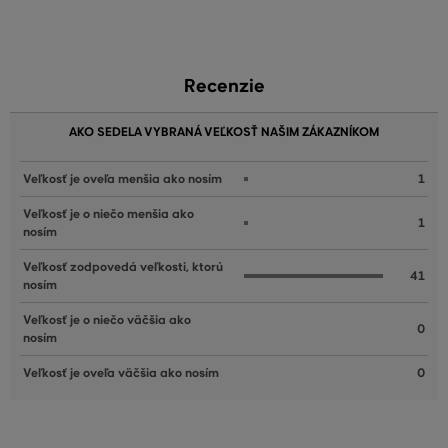
Recenzie
AKO SEDELA VYBRANÁ VEĽKOSŤ NAŠIM ZÁKAZNÍKOM
Veľkosť je oveľa menšia ako nosím
1
Veľkosť je o niečo menšia ako
1
nosím
Veľkosť zodpovedá veľkosti, ktorú
41
nosím
Veľkosť je o niečo väčšia ako
0
nosím
Veľkosť je oveľa väčšia ako nosím
0