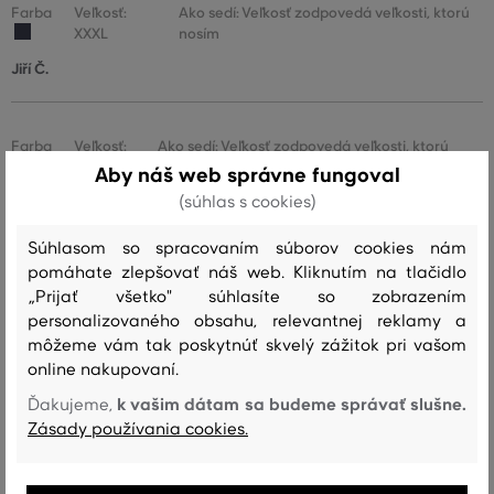
Farba
Veľkosť:
Ako sedí: Veľkosť zodpovedá veľkosti, ktorú
XXXL
nosím
Jiří Č.
Farba
Veľkosť:
Ako sedí: Veľkosť zodpovedá veľkosti, ktorú
L
nosím
Aby náš web správne fungoval
(súhlas s cookies)
Oldo D.
Súhlasom so spracovaním súborov cookies nám
pomáhate zlepšovať náš web. Kliknutím na tlačidlo
Farba
Veľkosť:
Ako sedí: Veľkosť zodpovedá veľkosti, ktorú
„Prijať všetko" súhlasíte so zobrazením
L
nosím
personalizovaného obsahu, relevantnej reklamy a
Markéta O.
môžeme vám tak poskytnúť skvelý zážitok pri vašom
online nakupovaní.
k vašim dátam sa budeme správať slušne.
Ďakujeme,
Farba
Veľkosť:
Ako sedí: Veľkosť zodpovedá veľkosti, ktorú
Zásady používania cookies.
S
nosím
Petr Š.