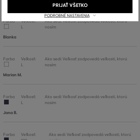
PRIJAŤ VŠETKO
.vše úplně super,velikost i materiál👍👍👍
PODROBNÉ NASTAVENIA
Farba
Veľkosť:
Ako sedí: Veľkosť zodpovedá veľkosti, ktorú
L
nosím
Blanka
Farba
Veľkosť:
Ako sedí: Veľkosť zodpovedá veľkosti, ktorú
L
nosím
Marian M.
Farba
Veľkosť:
Ako sedí: Veľkosť zodpovedá veľkosti, ktorú
L
nosím
Jana B.
Farba
Veľkosť:
Ako sedí: Veľkosť zodpovedá veľkosti, ktorú