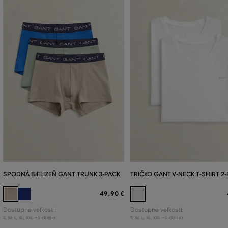
SPODNÁ BIELIZEŇ GANT TRUNK 3-PACK
TRIČKO GANT V-NECK T-SHIRT 2
49
,
90 €
Dostupné veľkosti:
Dostupné veľkosti:
+1 ďalšia
+1 ďalšia
S
,
M
,
L
,
XL
,
XXL
S
,
M
,
L
,
XL
,
XXL