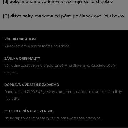
[B] boky:
meriame vodorovne cez najširšiu časť bokov
[C] dĺžka nohy:
meriame od pása po členok cez líniu bokov
VŠETKO SKLADOM
Všetok tovar v e-shope máme na sklade.
ZÁRUKA ORIGINALITY
Výhradné zastúpenie a predaj značky na Slovensku. Kupujete 100%
originál.
DOPRAVA A VRÁTENIE ZADARMO
Doprava nad 74,90 EUR je vždy zadarmo, za vrátenie tovaru u nás nikdy
neplatíte.
22 PREDAJNÍ NA SLOVENSKU
Na nákup tovaru môžete využiť aj naše kamenné predajne.