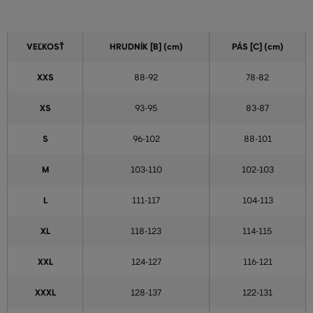
VEĽKOSŤ
HRUDNÍK [B] (cm)
PÁS [C] (cm)
XXS
88-92
78-82
XS
93-95
83-87
S
96-102
88-101
M
103-110
102-103
L
111-117
104-113
XL
118-123
114-115
XXL
124-127
116-121
XXXL
128-137
122-131