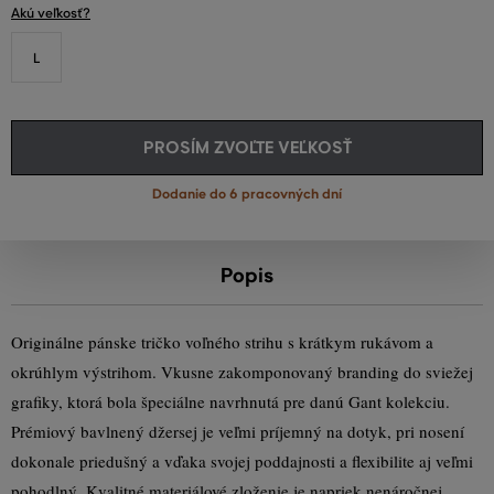
Akú veľkosť?
L
PROSÍM ZVOĽTE VEĽKOSŤ
Dodanie do 6 pracovných dní
Popis
Originálne pánske tričko voľného strihu s krátkym rukávom a
okrúhlym výstrihom. Vkusne zakomponovaný branding do sviežej
grafiky, ktorá bola špeciálne navrhnutá pre danú Gant kolekciu.
Prémiový bavlnený džersej je veľmi príjemný na dotyk, pri nosení
dokonale priedušný a vďaka svojej poddajnosti a flexibilite aj veľmi
pohodlný. Kvalitné materiálové zloženie je napriek nenáročnej