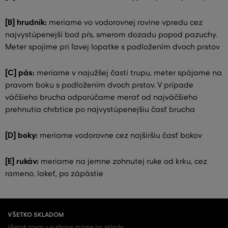
[B] hrudník:
meriame vo vodorovnej rovine vpredu cez
najvystúpenejší bod pŕs, smerom dozadu popod pazuchy.
Meter spojíme pri ľavej lopatke s podložením dvoch prstov
[C] pás:
meriame v najužšej časti trupu, meter spájame na
pravom boku s podložením dvoch prstov. V prípade
väčšieho brucha odporúčame merať od najväčšieho
prehnutia chrbtice po najvystúpenejšiu časť brucha
[D] boky:
meriame vodorovne cez najširšiu časť bokov
[E] rukáv:
meriame na jemne zohnutej ruke od krku, cez
rameno, lakeť, po zápästie
VŠETKO SKLADOM
Všetok tovar v e-shope máme na sklade.