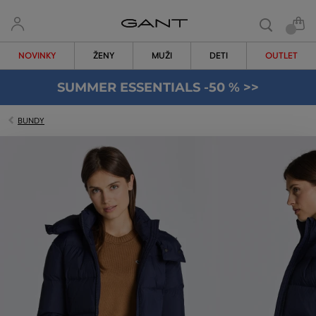
NOVINKY
ŽENY
MUŽI
DETI
OUTLET
SUMMER ESSENTIALS -50 % >>
BUNDY