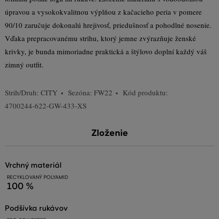
úpravou a vysokokvalitnou výplňou z kačacieho peria v pomere
90/10 zaručuje dokonalú hrejivosť, priedušnosť a pohodlné nosenie.
Vďaka prepracovanému strihu, ktorý jemne zvýrazňuje ženské
krivky, je bunda mimoriadne praktická a štýlovo doplní každý váš
zimný outfit.
Strih/Druh:
CITY
Sezóna: FW22
Kód produktu:
4700244-622-GW-433-XS
Zloženie
vrchný materiál
RECYKLOVANÝ POLYAMID
100 %
podšívka rukávov