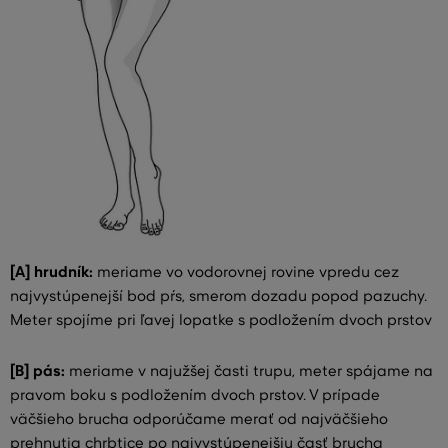
[A] hrudník:
meriame vo vodorovnej rovine vpredu cez
najvystúpenejší bod pŕs, smerom dozadu popod pazuchy.
Meter spojíme pri ľavej lopatke s podložením dvoch prstov
[B] pás:
meriame v najužšej časti trupu, meter spájame na
pravom boku s podložením dvoch prstov. V prípade
väčšieho brucha odporúčame merať od najväčšieho
prehnutia chrbtice po najvystúpenejšiu časť brucha