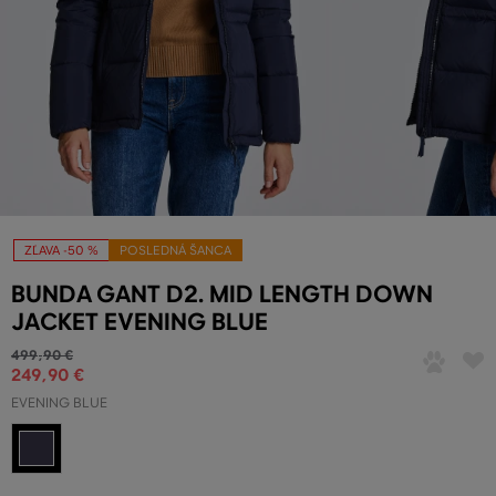
ZĽAVA -50 %
POSLEDNÁ ŠANCA
BUNDA GANT D2. MID LENGTH DOWN
JACKET EVENING BLUE
499
,
90 €
249
,
90 €
EVENING BLUE