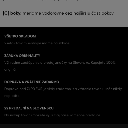
[C] boky:
meriame vodorovne cez najširšiu časť bokov
VŠETKO SKLADOM
Všetok tovar v e-shope máme na sklade.
ZÁRUKA ORIGINALITY
Výhradné zastúpenie a predaj značky na Slovensku. Kupujete 100%
originál.
DOPRAVA A VRÁTENIE ZADARMO
Doprava nad 74,90 EUR je vždy zadarmo, za vrátenie tovaru u nás nikdy
neplatíte.
22 PREDAJNÍ NA SLOVENSKU
Na nákup tovaru môžete využiť aj naše kamenné predajne.