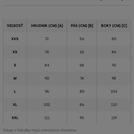
VEĽKOSŤ
HRUDNÍK (CM) [A]
PÁS (CM) [B]
BOKY (CM) [C]
XXS
72
56
80
XS
78
62
86
S
84
68
92
M
90
74
98
L
96
80
104
XL
102
86
110
XXL
111
95
119
Údaje v tabuľke majú orientačný charakter