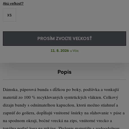
Akú veľkosť?
XS
PROSÍM ZVOĽTE VEĽKOSŤ
11. 8. 2026
u Vás
Popis
Dámska, páperová bunda s dĺžkou po boky, podšívka a vonkajší
materiál zo 100 % recyklovaných syntetických vlákien. Celkový
dizajn bundy s odnímateľnou kapucňou, ktorú možno stiahnuť a
zapnúť do goliera, dopĺňajú vnútorné šnúrky na sťahovanie v páse a
na spodnom okraji, bočné vrecká na zips, vnútorné vrecko a
tonálna potlač loga na rukáve. Zloženie materiálu s vodoodolnou