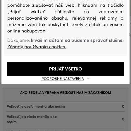
pomáhate zlepšovať náš web. Kliknutím na tlačidlo
„Prijať všetko" súhlasíte so zobrazením
personalizovaného obsahu, relevantnej reklamy a
BUNDA GANT WOOL BLEND JACKET
BUNDA GANT WOOL BLEND JAC
môžeme vám tak poskytnúť skvelý zážitok pri vašom
online nakupovaní.
429
,
90 €
4
k vašim dátam sa budeme správať slušne.
Ďakujeme,
Dostupné veľkosti:
Dostupné veľkosti:
Zásady používania cookies.
+1 ďalšia
+1 ďalšia
XS
,
S
,
M
,
L
,
XL
XS
,
S
,
M
,
L
,
XL
PRIJAŤ VŠETKO
Recenzie
PODROBNÉ NASTAVENIA
AKO SEDELA VYBRANÁ VEĽKOSŤ NAŠIM ZÁKAZNÍKOM
Veľkosť je oveľa menšia ako nosím
0
Veľkosť je o niečo menšia ako
0
nosím