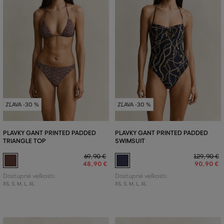
ZĽAVA -30 %
ZĽAVA -30 %
PLAVKY GANT PRINTED PADDED
PLAVKY GANT PRINTED PADDED
TRIANGLE TOP
SWIMSUIT
69
,
90 €
129
,
90 €
48
,
90 €
90
,
90 €
Dostupné veľkosti:
Dostupné veľkosti:
XS
,
S
,
M
,
L
,
XL
XS
,
S
,
M
,
L
,
XL