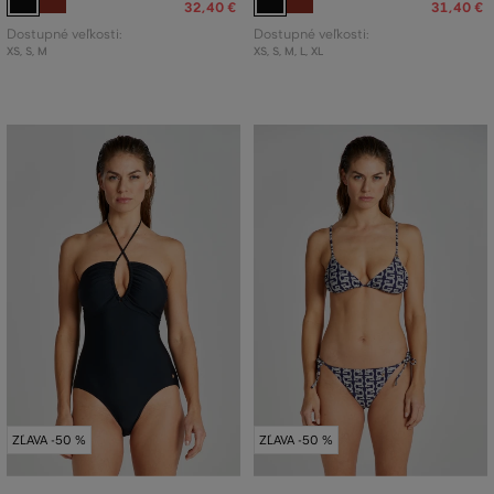
32
,
40 €
31
,
40 €
Dostupné veľkosti:
Dostupné veľkosti:
XS
,
S
,
M
XS
,
S
,
M
,
L
,
XL
ZĽAVA -50 %
ZĽAVA -50 %