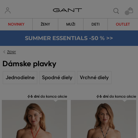
NOVINKY
ŽENY
MUŽI
DETI
OUTLET
SUMMER ESSENTIALS -50 % >>
ŽENY
Dámske plavky
Jednodielne
Spodné diely
Vrchné diely
6 dní
do konca akcie
6 dní
do konca akcie