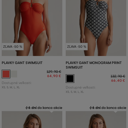
ZĽAVA -50 %
ZĽAVA -50 %
PLAVKY GANT SWIMSUIT
PLAVKY GANT MONOGRAM PRINT
SWIMSUIT
129
,
90 €
64
,
90 €
132
,
90 €
66
,
40 €
Dostupné veľkosti:
XS
,
S
,
M
,
L
,
XL
Dostupné veľkosti:
XS
,
S
,
M
,
L
,
XL
6 dní
do konca akcie
6 dní
do konca akcie