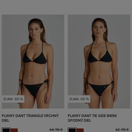
ZĽAVA -50 %
ZĽAVA -50 %
PLAVKY GANT TRIANGLE VRCHNÝ
PLAVKY GANT TIE SIDE BIKINI
DIEL
SPODNÝ DIEL
64
,
90 €
62
,
90 €