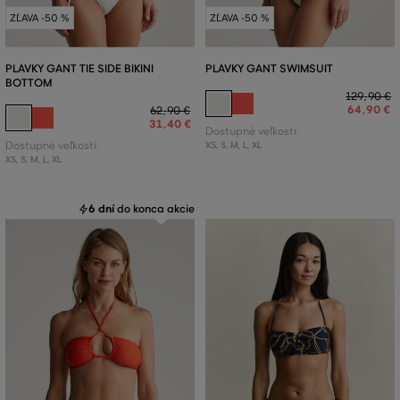
ZĽAVA -50 %
ZĽAVA -50 %
PLAVKY GANT TIE SIDE BIKINI
PLAVKY GANT SWIMSUIT
BOTTOM
129
,
90 €
64
,
90 €
62
,
90 €
31
,
40 €
Dostupné veľkosti:
Dostupné veľkosti:
XS
,
S
,
M
,
L
,
XL
XS
,
S
,
M
,
L
,
XL
6 dní
do konca akcie