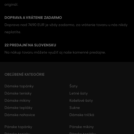
originál.
DOPRAVA A VRÁTENIE ZADARMO
Doprava nad 74,90 EUR je vždy zadarmo, za vrátenie tovaru u nás nikdy
neplatíte.
22 PREDAJNÍ NA SLOVENSKU
Na nákup tovaru môžete využiť aj naše kamenné predajne.
OBĽÚBENÉ KATEGÓRIE
Dámske topánky
Šaty
Dámske tenisky
Letné šaty
Dámske mikiny
Košeľové šaty
Dámske tepláky
Sukne
Dámske nohavice
Dámske tričká
Pánske topánky
Pánske mikiny
Pánske tenisky
Pánske tepláky