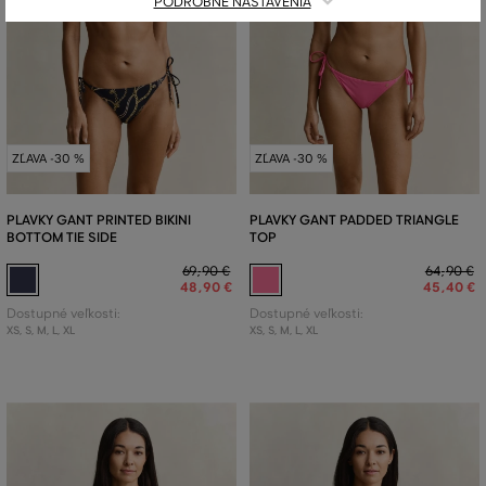
PODROBNÉ NASTAVENIA
ZĽAVA -30 %
ZĽAVA -30 %
PLAVKY GANT PRINTED BIKINI
PLAVKY GANT PADDED TRIANGLE
BOTTOM TIE SIDE
TOP
69
,
90 €
64
,
90 €
48
,
90 €
45
,
40 €
Dostupné veľkosti:
Dostupné veľkosti:
XS
,
S
,
M
,
L
,
XL
XS
,
S
,
M
,
L
,
XL