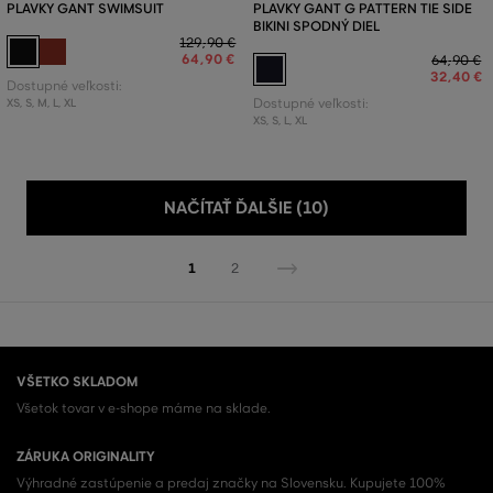
PLAVKY GANT SWIMSUIT
PLAVKY GANT G PATTERN TIE SIDE
BIKINI SPODNÝ DIEL
129
,
90 €
64
,
90 €
64
,
90 €
32
,
40 €
Dostupné veľkosti:
XS
,
S
,
M
,
L
,
XL
Dostupné veľkosti:
XS
,
S
,
L
,
XL
NAČÍTAŤ ĎALŠIE (10)
1
2
VŠETKO SKLADOM
Všetok tovar v e-shope máme na sklade.
ZÁRUKA ORIGINALITY
Výhradné zastúpenie a predaj značky na Slovensku. Kupujete 100%