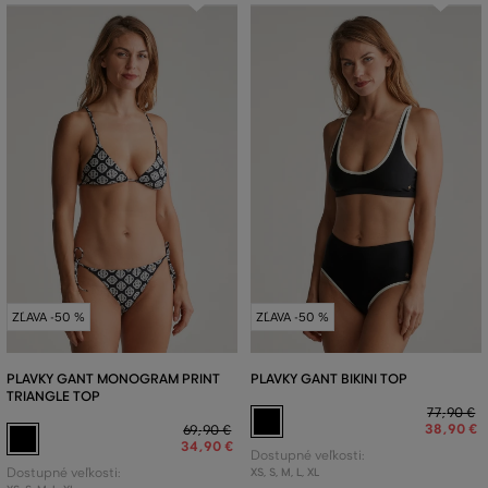
ZĽAVA -50 %
ZĽAVA -50 %
PLAVKY GANT MONOGRAM PRINT
PLAVKY GANT BIKINI TOP
TRIANGLE TOP
77
,
90 €
38
,
90 €
69
,
90 €
34
,
90 €
Dostupné veľkosti:
Dostupné veľkosti:
XS
,
S
,
M
,
L
,
XL