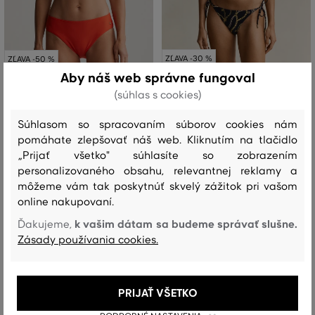
ZĽAVA -30 %
ZĽAVA -50 %
Aby náš web správne fungoval
(súhlas s cookies)
PLAVKY GANT CHAIN PRINT
PLAVKY GANT BANDEAU TOP
BANDEAU
69
,
90 €
Súhlasom so spracovaním súborov cookies nám
34
,
90 €
79
,
90 €
pomáhate zlepšovať náš web. Kliknutím na tlačidlo
55
,
90 €
Dostupné veľkosti:
„Prijať všetko" súhlasíte so zobrazením
Dostupné veľkosti:
XS
,
S
,
M
,
L
,
XL
personalizovaného obsahu, relevantnej reklamy a
XS
,
S
,
M
,
L
,
XL
môžeme vám tak poskytnúť skvelý zážitok pri vašom
online nakupovaní.
k vašim dátam sa budeme správať slušne.
Ďakujeme,
Zásady používania cookies.
PRIJAŤ VŠETKO