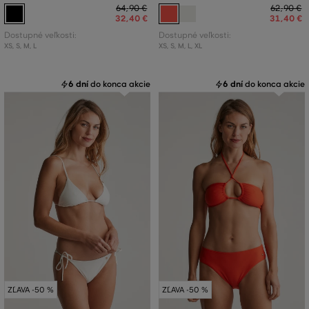
64
,
90 €
62
,
90 €
32
,
40 €
31
,
40 €
Dostupné veľkosti:
Dostupné veľkosti:
XS
,
S
,
M
,
L
XS
,
S
,
M
,
L
,
XL
6 dní
do konca akcie
6 dní
do konca akcie
ZĽAVA -50 %
ZĽAVA -50 %