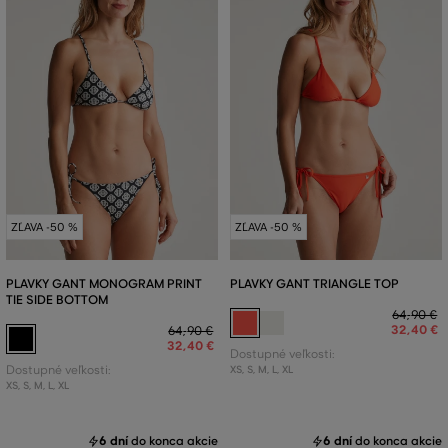
ZĽAVA -50 %
ZĽAVA -50 %
PLAVKY GANT MONOGRAM PRINT
PLAVKY GANT TRIANGLE TOP
TIE SIDE BOTTOM
64
,
90 €
32
,
40 €
64
,
90 €
32
,
40 €
Dostupné veľkosti:
Dostupné veľkosti:
XS
,
S
,
M
,
L
,
XL
XS
,
S
,
M
,
L
,
XL
6 dní
do konca akcie
6 dní
do konca akcie