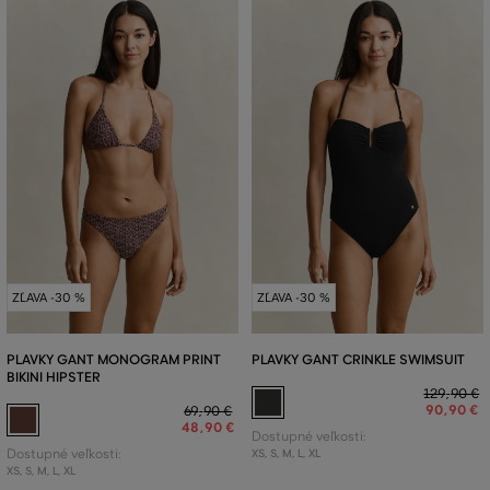
ZĽAVA -30 %
ZĽAVA -30 %
PLAVKY GANT MONOGRAM PRINT
PLAVKY GANT CRINKLE SWIMSUIT
BIKINI HIPSTER
129
,
90 €
90
,
90 €
69
,
90 €
48
,
90 €
Dostupné veľkosti:
Dostupné veľkosti:
XS
,
S
,
M
,
L
,
XL
XS
,
S
,
M
,
L
,
XL