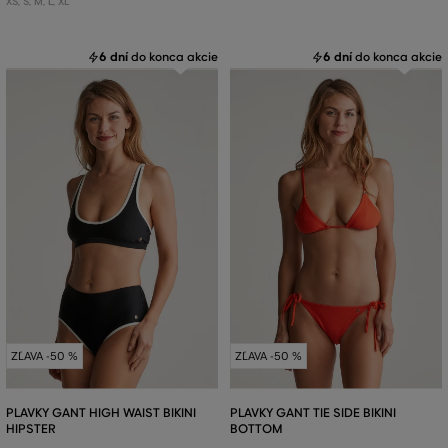
XS
,
S
,
M
,
L
,
XL
6 dní
do konca akcie
6 dní
do konca akcie
ZĽAVA -50 %
ZĽAVA -50 %
PLAVKY GANT HIGH WAIST BIKINI
PLAVKY GANT TIE SIDE BIKINI
HIPSTER
BOTTOM