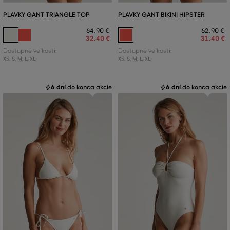
PLAVKY GANT TRIANGLE TOP
PLAVKY GANT BIKINI HIPSTER
64
,
90 €
62
,
90 €
32
,
40 €
31
,
40 €
Dostupné veľkosti:
Dostupné veľkosti:
XS
,
S
,
M
,
L
,
XL
XS
,
S
,
M
,
L
,
XL
6 dní
do konca akcie
6 dní
do konca akcie