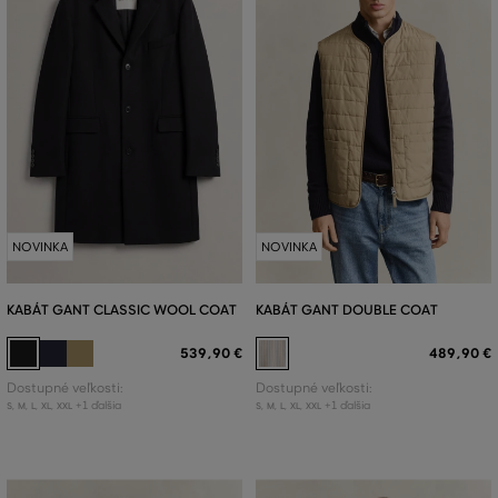
NOVINKA
NOVINKA
KABÁT GANT CLASSIC WOOL COAT
KABÁT GANT DOUBLE COAT
539
,
90 €
489
,
90 €
Dostupné veľkosti:
Dostupné veľkosti:
+1 ďalšia
+1 ďalšia
S
,
M
,
L
,
XL
,
XXL
S
,
M
,
L
,
XL
,
XXL