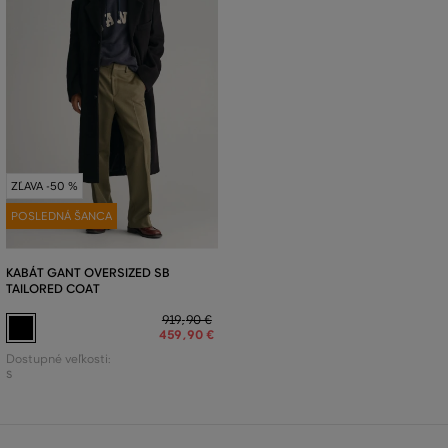
ZĽAVA -50 %
POSLEDNÁ ŠANCA
KABÁT GANT OVERSIZED SB
TAILORED COAT
919
,
90 €
459
,
90 €
Dostupné veľkosti:
S