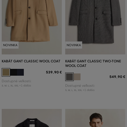
NOVINKA
NOVINKA
KABÁT GANT CLASSIC WOOL COAT
KABÁT GANT CLASSIC TWO-TONE
WOOL COAT
539
,
90 €
549
,
90 €
Dostupné veľkosti:
+1 ďalšia
Dostupné veľkosti:
S
,
M
,
L
,
XL
,
XXL
+1 ďalšia
S
,
M
,
L
,
XL
,
XXL