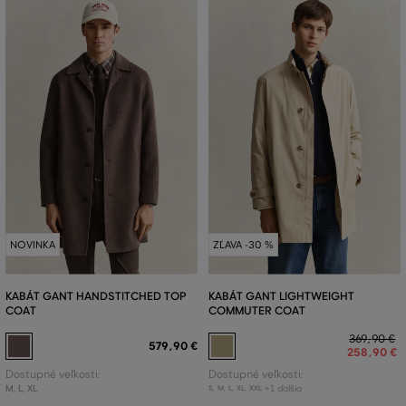
NOVINKA
ZĽAVA -30 %
KABÁT GANT HANDSTITCHED TOP
KABÁT GANT LIGHTWEIGHT
COAT
COMMUTER COAT
369
,
90 €
579
,
90 €
258
,
90 €
Dostupné veľkosti:
Dostupné veľkosti:
M
,
L
,
XL
+1 ďalšia
S
,
M
,
L
,
XL
,
XXL