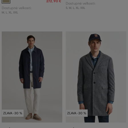
272
,
90 €
Dostupné veľkosti:
Dostupné veľkosti:
S
,
M
,
L
,
XL
,
XXL
M
,
L
,
XL
,
XXL
ZĽAVA -30 %
ZĽAVA -30 %