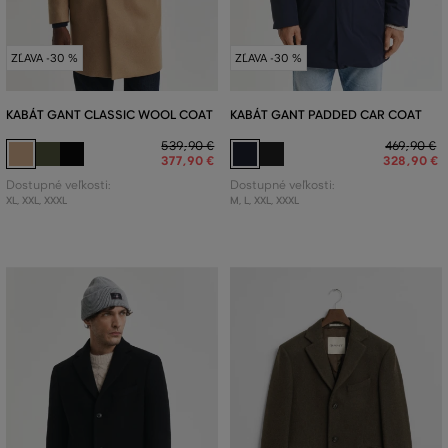
ZĽAVA -30 %
ZĽAVA -30 %
KABÁT GANT CLASSIC WOOL COAT
KABÁT GANT PADDED CAR COAT
539
,
90 €
469
,
90 €
377
,
90 €
328
,
90 €
Dostupné veľkosti:
Dostupné veľkosti:
XL
,
XXL
,
XXXL
M
,
L
,
XXL
,
XXXL