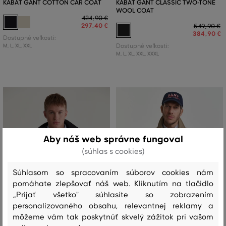
KABÁT GANT COTTON CAR COAT
KABÁT GANT CLASSIC TWO-TONE
WOOL COAT
424
,
90 €
297
,
40 €
549
,
90 €
384
,
90 €
Dostupné veľkosti:
M
,
L
,
XL
,
XXL
Dostupné veľkosti:
M
,
L
,
XL
,
XXL
,
XXXL
Aby náš web správne fungoval
(súhlas s cookies)
Súhlasom so spracovaním súborov cookies nám
pomáhate zlepšovať náš web. Kliknutím na tlačidlo
„Prijať všetko" súhlasíte so zobrazením
personalizovaného obsahu, relevantnej reklamy a
môžeme vám tak poskytnúť skvelý zážitok pri vašom