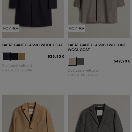
NOVINKA
NOVINKA
KABÁT GANT CLASSIC WOOL COAT
KABÁT GANT CLASSIC TWO-TONE
WOOL COAT
539
,
90 €
549
,
90 €
Dostupné veľkosti:
+2 ďalšie
Dostupné veľkosti:
S
,
M
,
L
,
XL
,
XXL
+1 ďalšia
S
,
M
,
L
,
XL
,
XXL