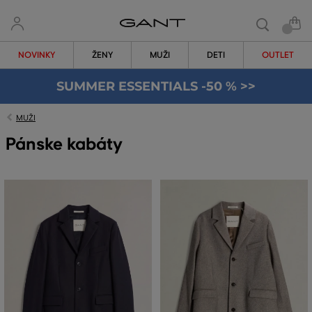
NOVINKY
ŽENY
MUŽI
DETI
OUTLET
SUMMER ESSENTIALS -50 % >>
MUŽI
Pánske kabáty