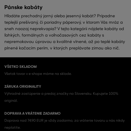
Pánske kabáty
Hľadáte prechodný jarný alebo jesenný kabát? Prípadne
teplejší prešívaný, či poriadny páperový, v ktorom Vás mráz a
sneh naozaj neprekvapia? V tejto kategórii nájdete kabáty od
ľahkých, formálnych a voľnočasových cez kabáty s
nepremokavou úpravou a kvalitné vlnené, až po teplé kabáty
plnené kačacím perím, v ktorých preplávate zimou ako nič.
VŠETKO SKLADOM
Všetok tovar v e-shope máme na sklade.
ZÁRUKA ORIGINALITY
Výhradné zastúpenie a predaj značky na Slovensku. Kupujete 100%
originál.
DOPRAVA A VRÁTENIE ZADARMO
Doprava nad 74,90 EUR je vždy zadarmo, za vrátenie tovaru u nás nikdy
neplatíte.