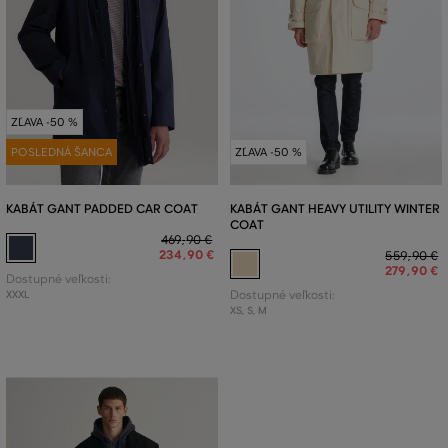
ZĽAVA -50 %
POSLEDNÁ ŠANCA
ZĽAVA -50 %
KABÁT GANT PADDED CAR COAT
KABÁT GANT HEAVY UTILITY WINTER
COAT
469
,
90 €
234
,
90 €
559
,
90 €
279
,
90 €
Dostupné veľkosti:
XXXL
Dostupné veľkosti:
XS
,
S
,
M