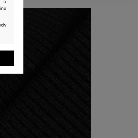
y a
ine
ady