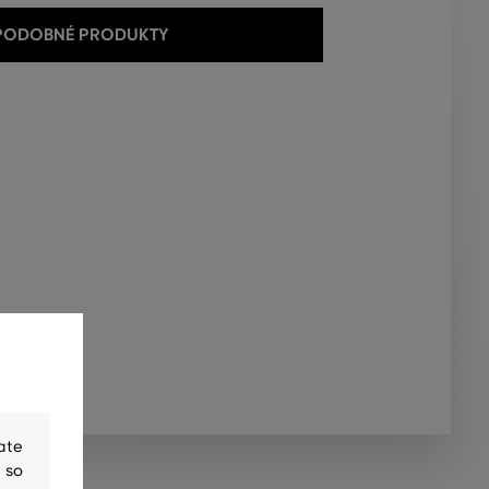
 PODOBNÉ PRODUKTY
ate
 so