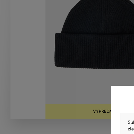
VYPREDANÉ
Sú
zl