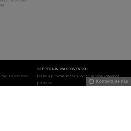
ostupné veľkosti:
/M
22 PREDAJNÍ NA SLOVENSKU
rmo, za vrátenie
Na nákup tovaru môžete využiť aj naše kamenné
Kontaktujte nás
predajne.
Pánske mikiny
Pánske tepláky
Pánske svetre