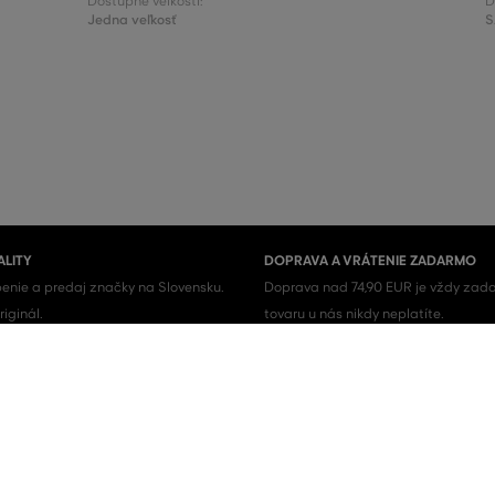
Dostupné veľkosti:
D
Jedna veľkosť
S
ALITY
DOPRAVA A VRÁTENIE ZADARMO
enie a predaj značky na Slovensku.
Doprava nad 74,90 EUR je vždy zada
iginál.
tovaru u nás nikdy neplatíte.
Pánske topánky
Pánske tenisky
Pánske košele