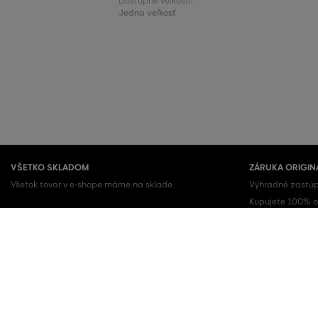
Dostupné veľkosti:
Jedna veľkosť
VŠETKO SKLADOM
ZÁRUKA ORIGIN
Všetok tovar v e-shope máme na sklade.
Výhradné zastúp
Kupujete 100% or
OBĽÚBENÉ KATEGÓRIE
Dámske topánky
Šaty
Dámske tenisky
Letné šaty
Dámske mikiny
Košeľové šaty