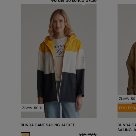
6 dní
do konca akcie
ZĽAVA -50
ZĽAVA -50 %
POSLEDN
BUNDA GANT SAILING JACKET
BUNDA G
SAILING 
369
,
90 €