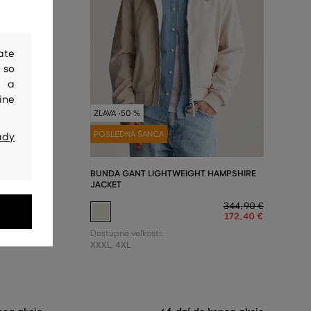
ate
 so
y a
ine
ZĽAVA -50 %
POSLEDNÁ ŠANCA
ady
RRINGTON
BUNDA GANT LIGHTWEIGHT HAMPSHIRE
JACKET
329
,
90 €
344
,
90 €
164
,
90 €
172
,
40 €
Dostupné veľkosti:
XXXL
,
4XL