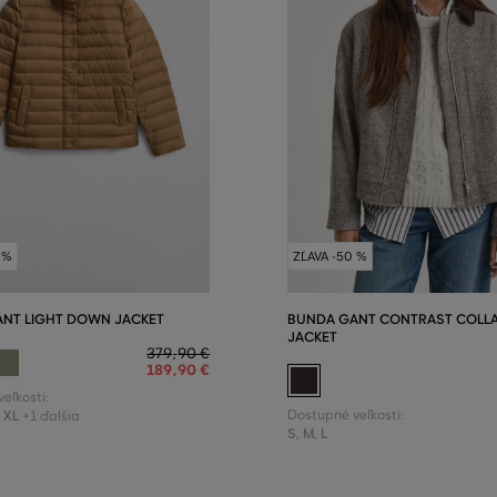
 %
ZĽAVA -50 %
NT LIGHT DOWN JACKET
BUNDA GANT CONTRAST COLL
JACKET
379
,
90 €
189
,
90 €
eľkosti:
,
XL
Dostupné veľkosti:
+1 ďalšia
S
,
M
,
L