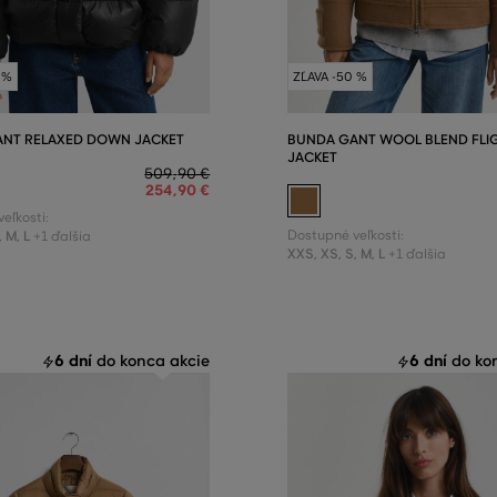
 %
ZĽAVA -50 %
NT RELAXED DOWN JACKET
BUNDA GANT WOOL BLEND FLI
JACKET
509
,
90 €
254
,
90 €
eľkosti:
,
M
,
L
Dostupné veľkosti:
+1 ďalšia
XXS
,
XS
,
S
,
M
,
L
+1 ďalšia
6 dní
6 dní
do konca akcie
do kon