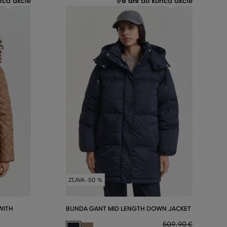
6 dní
ca akcie
do konca akcie
ZĽAVA -50 %
WITH
BUNDA GANT MID LENGTH DOWN JACKET
509
,
90 €