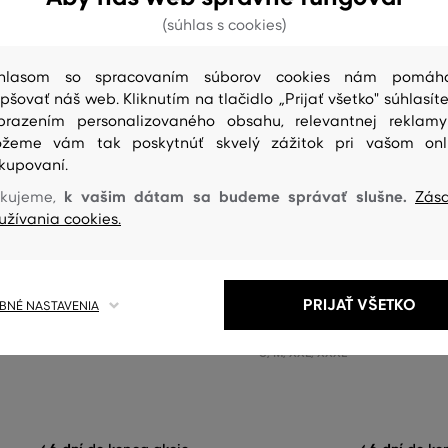
(súhlas s cookies)
hlasom so spracovaním súborov cookies nám pomáh
epšovať náš web. Kliknutím na tlačidlo „Prijať všetko" súhlasíte
brazením personalizovaného obsahu, relevantnej reklam
žeme vám tak poskytnúť skvelý zážitok pri vašom onl
kupovaní.
 %
ZĽAVA -50 %
k vašim dátam sa budeme správať slušne.
kujeme,
Zás
užívania cookies.
NT DENIM JACKET
BUNDA GANT LIGHTWEIGHT HA
JACKET
264
,
90 €
132
,
40 €
PRIJAŤ VŠETKO
NÉ NASTAVENIA
eľkosti:
Dostupné veľkosti:
S
,
M
,
XXL
,
XXXL