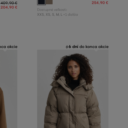
254
,
90 €
409
,
90 €
204
,
90 €
Dostupné veľkosti:
XXS
,
XS
,
S
,
M
,
L
+1 ďalšia
6 dní
ca akcie
do konca akcie