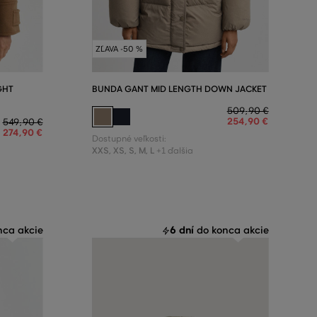
ZĽAVA -50 %
GHT
BUNDA GANT MID LENGTH DOWN JACKET
509
,
90 €
254
,
90 €
549
,
90 €
274
,
90 €
Dostupné veľkosti:
XXS
,
XS
,
S
,
M
,
L
+1 ďalšia
6 dní
ca akcie
do konca akcie