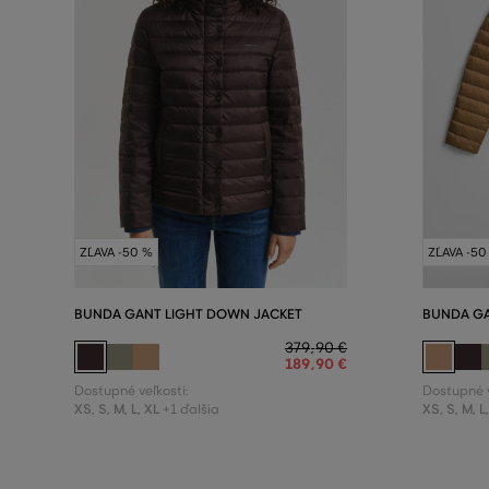
ZĽAVA -50 %
ZĽAVA -50
BUNDA GANT LIGHT DOWN JACKET
BUNDA GA
379
,
90 €
189
,
90 €
Dostupné veľkosti:
Dostupné v
XS
,
S
,
M
,
L
,
XL
XS
,
S
,
M
,
L
+1 ďalšia