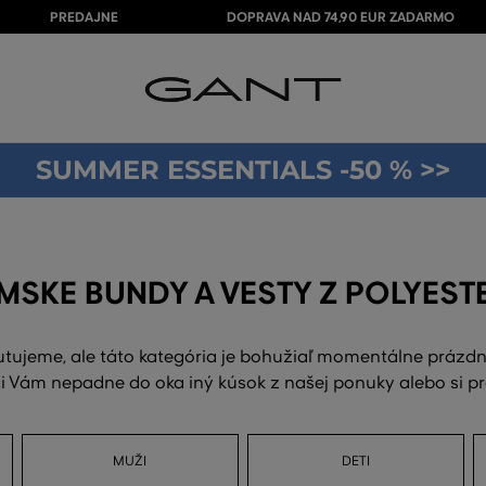
PREDAJNE
DOPRAVA NAD 74,90 EUR ZADARMO
SUMMER ESSENTIALS -50 % >>
MSKE BUNDY A VESTY Z POLYEST
utujeme, ale táto kategória je bohužiaľ momentálne prázdn
 Vám nepadne do oka iný kúsok z našej ponuky alebo si p
MUŽI
DETI