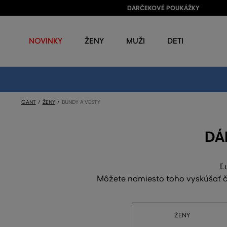
DARČEKOVÉ POUKÁŽKY
NOVINKY
ŽENY
MUŽI
DETI
GANT
ŽENY
BUNDY A VESTY
DÁ
Ľ
Môžete namiesto toho vyskúšať či
ŽENY