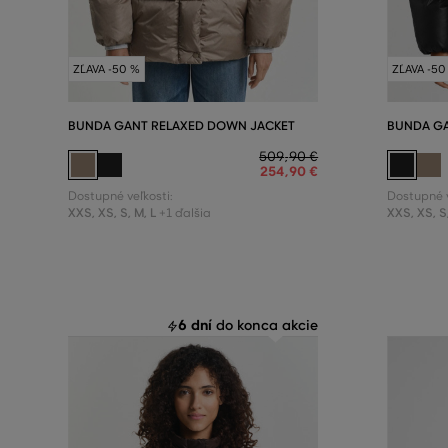
ZĽAVA -50 %
ZĽAVA -50
BUNDA GANT RELAXED DOWN JACKET
BUNDA GA
509
,
90 €
254
,
90 €
Dostupné veľkosti:
Dostupné v
XXS
,
XS
,
S
,
M
,
L
XXS
,
XS
,
S
+1 ďalšia
6 dní
do konca akcie