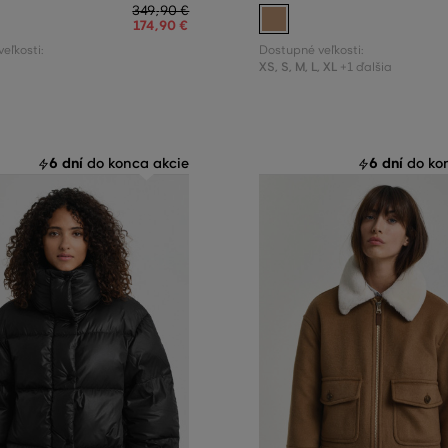
349
,
90 €
174
,
90 €
eľkosti:
Dostupné veľkosti:
XS
,
S
,
M
,
L
,
XL
+1 ďalšia
6 dní
6 dní
do konca akcie
do kon