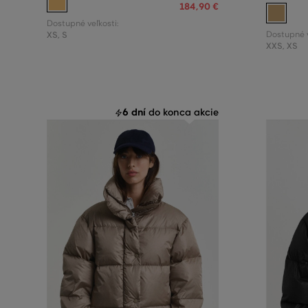
184
,
90 €
Dostupné veľkosti:
XS
,
S
Dostupné v
XXS
,
XS
6 dní
do konca akcie