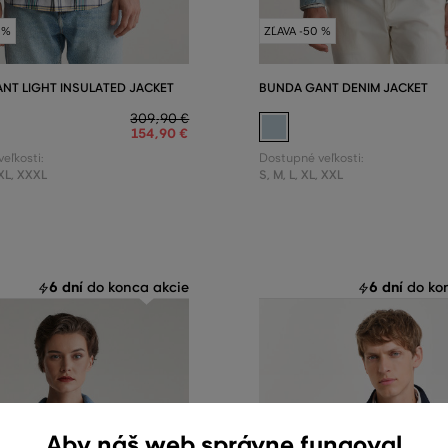
 %
ZĽAVA -50 %
NT LIGHT INSULATED JACKET
BUNDA GANT DENIM JACKET
309
,
90 €
154
,
90 €
eľkosti:
Dostupné veľkosti:
XL
,
XXXL
S
,
M
,
L
,
XL
,
XXL
6 dní
6 dní
do konca akcie
do kon
Aby náš web správne fungoval