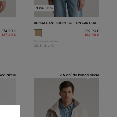
ZĽAVA -50 %
BUNDA GANT SHORT COTTON CAR COAT
274
,
90 €
369
,
90 €
137
,
40 €
184
,
90 €
Dostupné veľkosti:
XS
,
S
,
M
,
L
,
XL
6 dní
ca akcie
do konca akcie