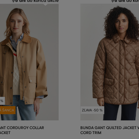
6 dní
6 dní
do konca akcie
do kon
 %
Á ŠANCA
ZĽAVA -50 %
ANT CORDUROY COLLAR
BUNDA GANT QUILTED JACKET 
JACKET
CORD TRIM