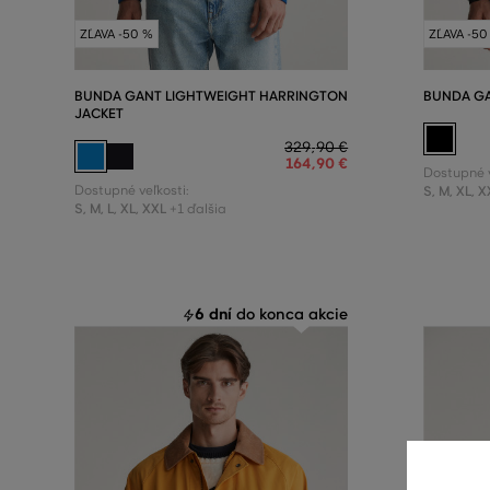
ZĽAVA -50 %
ZĽAVA -50
BUNDA GANT LIGHTWEIGHT HARRINGTON
BUNDA GA
JACKET
329
,
90 €
164
,
90 €
Dostupné v
Dostupné veľkosti:
S
,
M
,
XL
,
X
S
,
M
,
L
,
XL
,
XXL
+1 ďalšia
6 dní
do konca akcie