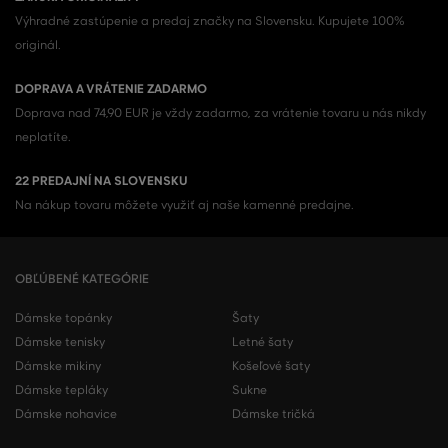
Výhradné zastúpenie a predaj značky na Slovensku. Kupujete 100%
originál.
DOPRAVA A VRÁTENIE ZADARMO
Doprava nad 74,90 EUR je vždy zadarmo, za vrátenie tovaru u nás nikdy
neplatíte.
22 PREDAJNÍ NA SLOVENSKU
Na nákup tovaru môžete využiť aj naše kamenné predajne.
OBĽÚBENÉ KATEGÓRIE
Dámske topánky
Šaty
Dámske tenisky
Letné šaty
Dámske mikiny
Košeľové šaty
Dámske tepláky
Sukne
Dámske nohavice
Dámske tričká