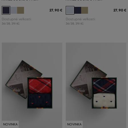
27
,
90 €
27
,
90 €
Dostupné veľkosti:
Dostupné veľkosti:
36/38
,
39/41
36/38
,
39/41
NOVINKA
NOVINKA