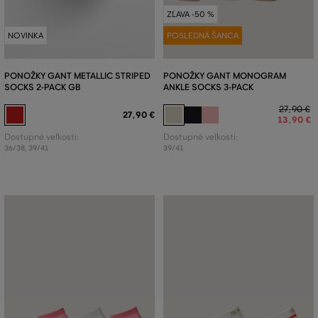
ZĽAVA -50 %
NOVINKA
POSLEDNÁ ŠANCA
PONOŽKY GANT METALLIC STRIPED
PONOŽKY GANT MONOGRAM
SOCKS 2-PACK GB
ANKLE SOCKS 3-PACK
27
,
90 €
27
,
90 €
13
,
90 €
Dostupné veľkosti:
Dostupné veľkosti:
36/38
,
39/41
39/41