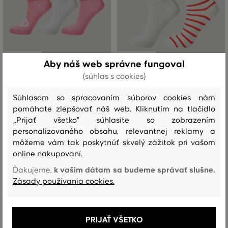
ZĽAVA -50 %
ZĽAVA -50 %
Aby náš web správne fungoval
(súhlas s cookies)
PONOŽKY GANT MONOGRAM
PONOŽKY GANT STRIPE AND SOLID
ANKLE SOCKS 3-PACK
ANKLE SOCKS 2-P
Súhlasom so spracovaním súborov cookies nám
pomáhate zlepšovať náš web. Kliknutím na tlačidlo
27
,
90 €
21
,
90 €
13
,
90 €
10
,
90 €
„Prijať všetko" súhlasíte so zobrazením
Dostupné veľkosti:
Dostupné veľkosti:
personalizovaného obsahu, relevantnej reklamy a
36/38
,
39/41
36/38
,
39/41
môžeme vám tak poskytnúť skvelý zážitok pri vašom
online nakupovaní.
k vašim dátam sa budeme správať slušne.
Ďakujeme,
Zásady používania cookies.
PRIJAŤ VŠETKO