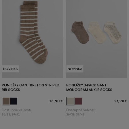
NOVINKA
NOVINKA
PONOŽKY GANT BRETON STRIPED
PONOŽKY 3-PACK GANT
RIB SOCKS
MONOGRAM ANKLE SOCKS
13
,
90 €
27
,
90 €
Dostupné veľkosti:
Dostupné veľkosti:
36/38
,
39/41
36/38
,
39/41