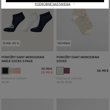
PODROBNÉ NASTAVENIA
ZĽAVA -50 %
NOVINKA
PONOŽKY GANT MONOGRAM
PONOŽKY GANT MONOGRAM
ANKLE SOCKS 3-PACK
SOCKS
27
,
90 €
14
,
90 €
13
,
90 €
Dostupné veľkosti:
Dostupné veľkosti:
36/38
36/38
,
39/41