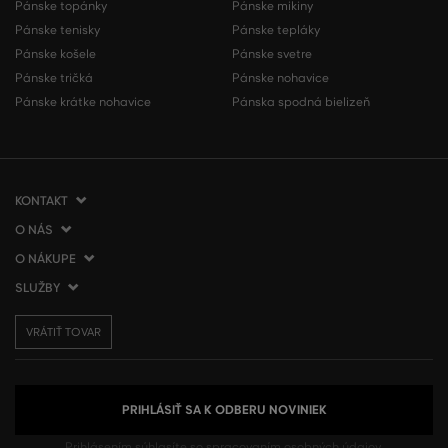
Pánske topánky
Pánske mikiny
Pánske tenisky
Pánske tepláky
Pánske košele
Pánske svetre
Pánske tričká
Pánske nohavice
Pánske krátke nohavice
Pánska spodná bielizeň
KONTAKT
O NÁS
VERMONT Services Slovakia s. r. o.
Vlčie hrdlo 53
O NÁKUPE
O spoločnosti
821 07 Bratislava
Kontakt
SLUŽBY
Ako nakupovať
Slovenská republika
Predajne VERMONT
Obchodné podmienky
Doprava a platba
tel.:
+421 2 3500 3000
Affiliate program
VRÁTIŤ TOVAR
Vrátenie tovaru
Darčekové poukážky
info@gant.sk
Presscentrum
Reklamácie
VERMONT Club
Používanie cookies
Spracovanie osobných údajov
PRIHLÁSIŤ SA K ODBERU NOVINIEK
Prihlásením súhlasíte so
spracovaním osobných údajov.