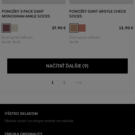
PONOŽKY 3-PACK GANT
PONOŽKY GANT ARGYLE CHECK
MONOGRAM ANKLE SOCKS
SOCKS
27
,
90 €
13
,
90 €
Dostupné veľkosti:
Dostupné veľkosti:
36/38
,
39/41
36/38
NAČÍTAŤ ĎALŠIE (9)
1
2
VŠETKO SKLADOM
Všetok tovar v e-shope máme na sklade.
ZÁRUKA ORIGINALITY