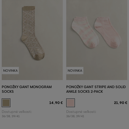
NOVINKA
NOVINKA
PONOŽKY GANT MONOGRAM
PONOŽKY GANT STRIPE AND SOLID
SOCKS
ANKLE SOCKS 2-PACK
14
,
90 €
21
,
90 €
Dostupné veľkosti:
Dostupné veľkosti:
36/38
,
39/41
36/38
,
39/41