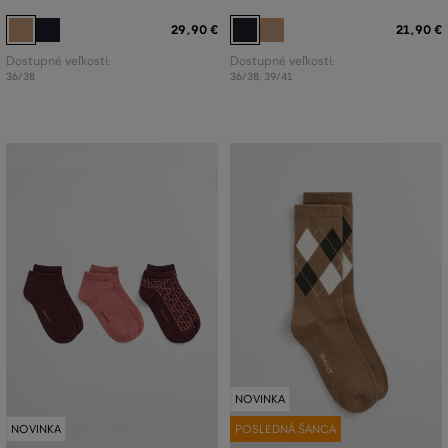
29
,
90 €
21
,
90 €
Dostupné veľkosti:
Dostupné veľkosti:
36/38
36/38
,
39/41
NOVINKA
NOVINKA
POSLEDNÁ ŠANCA