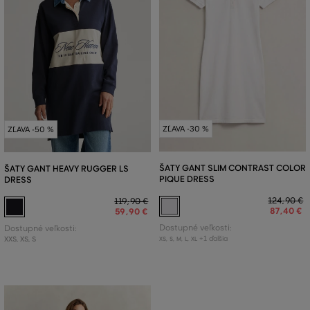
ZĽAVA -30 %
ZĽAVA -50 %
ŠATY GANT SLIM CONTRAST COLOR
ŠATY GANT HEAVY RUGGER LS
PIQUE DRESS
DRESS
124
,
90 €
119
,
90 €
87
,
40 €
59
,
90 €
Dostupné veľkosti:
Dostupné veľkosti:
+1 ďalšia
XXS
,
XS
,
S
XS
,
S
,
M
,
L
,
XL