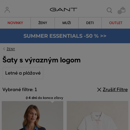
NOVINKY
ŽENY
MUŽI
DETI
OUTLET
SUMMER ESSENTIALS -50 % >>
ŽENY
Šaty s výrazným logom
Letné a plážové
Vybrané filtre: 1
Zrušiť Filtre
4 dni
do konca zľavy