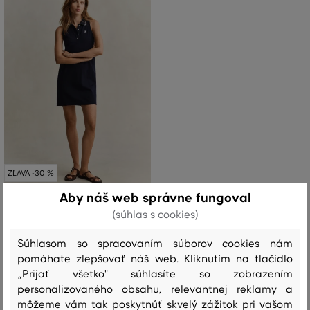
ZĽAVA -30 %
Aby náš web správne fungoval
ŠATY GANT REG SLEEVELESS PIQUE
(súhlas s cookies)
POLO DRESS
Súhlasom so spracovaním súborov cookies nám
119
,
90 €
83
,
90 €
pomáhate zlepšovať náš web. Kliknutím na tlačidlo
Dostupné veľkosti:
„Prijať všetko" súhlasíte so zobrazením
M
,
L
,
XL
personalizovaného obsahu, relevantnej reklamy a
môžeme vám tak poskytnúť skvelý zážitok pri vašom