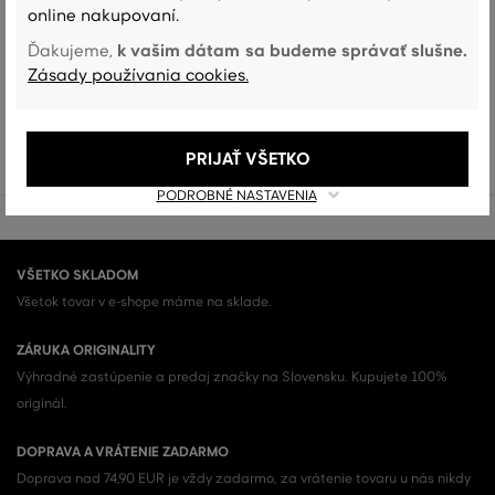
online nakupovaní.
To nie je všetko!
k vašim dátam sa budeme správať slušne.
Ďakujeme,
Zásady používania cookies.
Prezrite si všetky Dámske šaty (240)
DÁMSKE ŠATY (240)
PRIJAŤ VŠETKO
PODROBNÉ NASTAVENIA
VŠETKO SKLADOM
Všetok tovar v e-shope máme na sklade.
ZÁRUKA ORIGINALITY
Výhradné zastúpenie a predaj značky na Slovensku. Kupujete 100%
originál.
DOPRAVA A VRÁTENIE ZADARMO
Doprava nad 74,90 EUR je vždy zadarmo, za vrátenie tovaru u nás nikdy