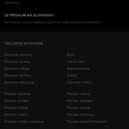
neplatíte.
22 PREDAJNÍ NA SLOVENSKU
Na nákup tovaru môžete využiť aj naše kamenné predajne.
OBĽÚBENÉ KATEGÓRIE
Dámske topánky
Šaty
Dámske tenisky
Letné šaty
Dámske mikiny
Košeľové šaty
Dámske tepláky
Sukne
Dámske nohavice
Dámske tričká
Pánske topánky
Pánske mikiny
Pánske tenisky
Pánske tepláky
Pánske košele
Pánske svetre
Pánske tričká
Pánske nohavice
Pánske krátke nohavice
Pánska spodná bielizeň