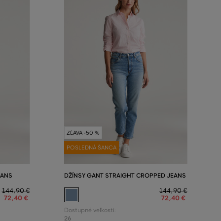
ZĽAVA -50 %
POSLEDNÁ ŠANCA
EANS
DŽÍNSY GANT STRAIGHT CROPPED JEANS
144
,
90 €
144
,
90 €
72
,
40 €
72
,
40 €
Dostupné veľkosti:
26