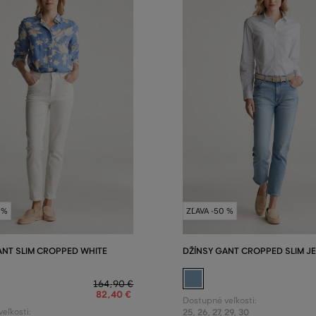
 %
ZĽAVA -50 %
ANT SLIM CROPPED WHITE
DŽÍNSY GANT CROPPED SLIM J
164
,
90 €
82
,
40 €
Dostupné veľkosti:
eľkosti:
25
,
26
,
27
,
29
,
30