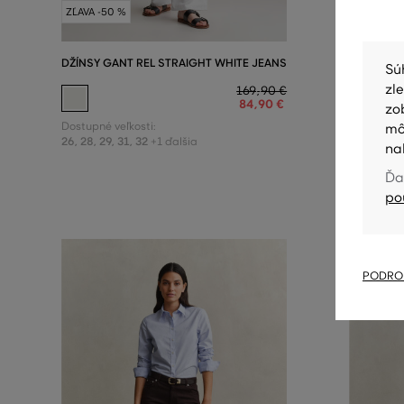
ZĽAVA -50 %
POSLEDN
DŽÍNSY GANT REL STRAIGHT WHITE JEANS
DŽÍNSY G
Sú
zl
169
,
90 €
84
,
90 €
zo
Dostupné veľkosti:
Dostupné v
mô
26
,
28
,
29
,
31
,
32
30
,
31
+1 ďalšia
na
Ďa
po
PODROB