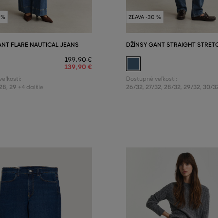
 %
ZĽAVA -30 %
ANT FLARE NAUTICAL JEANS
DŽÍNSY GANT STRAIGHT STRET
199
,
90 €
139
,
90 €
eľkosti:
Dostupné veľkosti:
28
,
29
26/32
,
27/32
,
28/32
,
29/32
,
30/3
+4 ďalšie