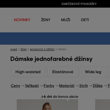
DARČEKOVÉ POUKÁŽKY
NOVINKY
ŽENY
MUŽI
DETI
GANT
ŽENY
NOHAVICE A DŽÍNSY
DŽÍNSY
Dámske jednofarebné džínsy
High-waisted
Elastánové
Wide leg
Ceny
Veľkosti
Farby
Materiál
Strih
Dĺžka
T
6 dní
do konca akcie