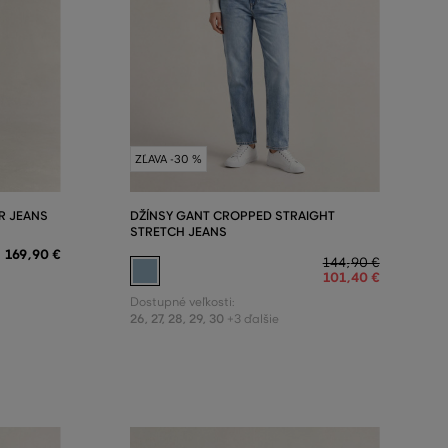
ZĽAVA -30 %
R JEANS
DŽÍNSY GANT CROPPED STRAIGHT
STRETCH JEANS
169
,
90 €
144
,
90 €
101
,
40 €
Dostupné veľkosti:
26
,
27
,
28
,
29
,
30
+3 ďalšie