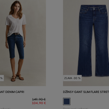
 %
ZĽAVA -30 %
ANT DENIM CAPRI
DŽÍNSY GANT SLIM FLARE STRE
149
,
90 €
104
,
90 €