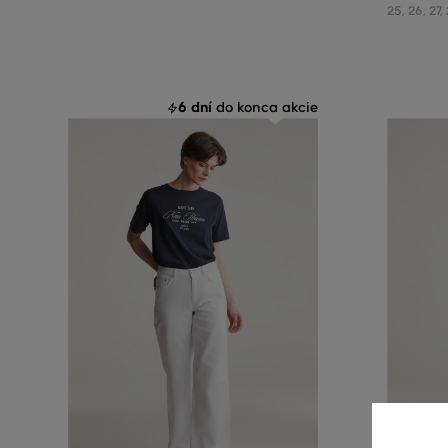
25
,
26
,
27
,
6 dní
do konca akcie
ZĽAVA -50