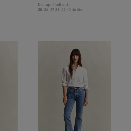
Dostupné veľkosti:
25
,
26
,
27
,
28
,
29
+2 ďalšie