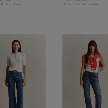
eľkosti:
Dostupné veľkosti:
28
,
29
25
,
26
,
27
,
28
,
29
+2 ďalšie
+2 ďalšie