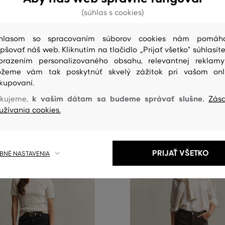
Á ŠANCA
ZĽAVA -50 %
(súhlas s cookies)
ANT REL STRAIGHT JEANS
DŽÍNSY GANT SLIM FLARE JEAN
hlasom so spracovaním súborov cookies nám pomáh
epšovať náš web. Kliknutím na tlačidlo „Prijať všetko" súhlasíte
194
,
90 €
97
,
40 €
brazením personalizovaného obsahu, relevantnej reklam
eľkosti:
Dostupné veľkosti:
žeme vám tak poskytnúť skvelý zážitok pri vašom onl
26
,
27
,
28
,
29
kupovaní.
k vašim dátam sa budeme správať slušne.
kujeme,
Zás
užívania cookies.
PRIJAŤ VŠETKO
NÉ NASTAVENIA