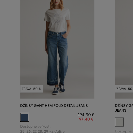
ZĽAVA -50 %
ZĽAVA -50
DŽÍNSY GANT HEM FOLD DETAIL JEANS
DŽÍNSY G
JEANS
194
,
90 €
97
,
40 €
Dostupné veľkosti:
25
,
26
,
27
,
28
,
29
Dostupné v
+2 ďalšie