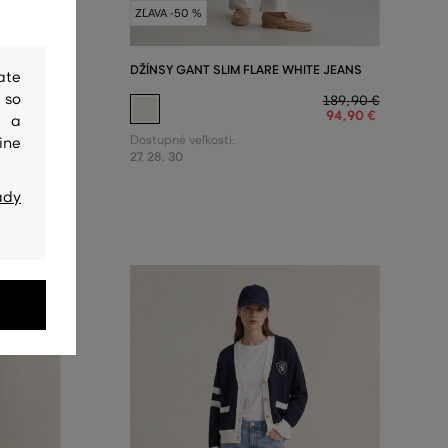
ZĽAVA -50 %
S
DŽÍNSY GANT SLIM FLARE WHITE JEANS
ate
 so
169
,
90 €
189
,
90 €
84
,
90 €
94
,
90 €
y a
Dostupné veľkosti:
ine
27
,
28
,
30
ady