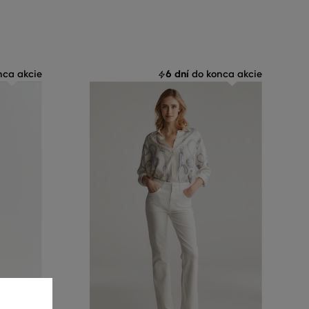
6 dní
ca akcie
do konca akcie