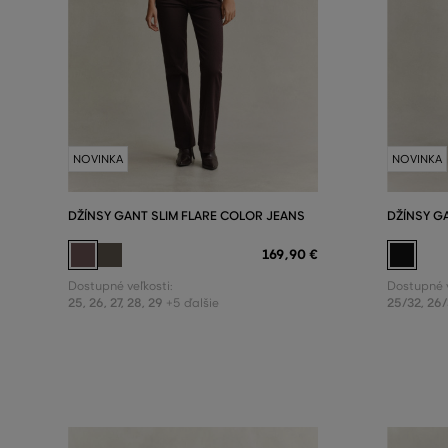
NOVINKA
NOVINKA
DŽÍNSY GANT SLIM FLARE COLOR JEANS
DŽÍNSY G
169
,
90 €
Dostupné veľkosti:
Dostupné v
25
,
26
,
27
,
28
,
29
25/32
,
26/
+5 ďalšie