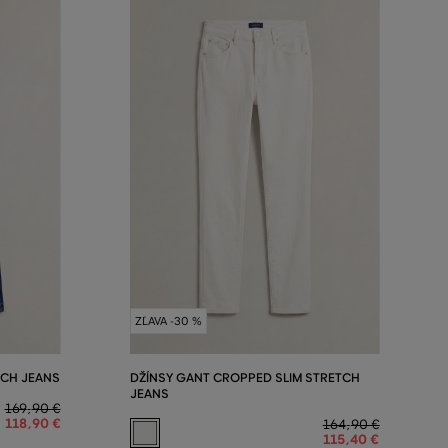
ZĽAVA -30 %
TCH JEANS
DŽÍNSY GANT CROPPED SLIM STRETCH
JEANS
169
,
90 €
118
,
90 €
164
,
90 €
115
,
40 €