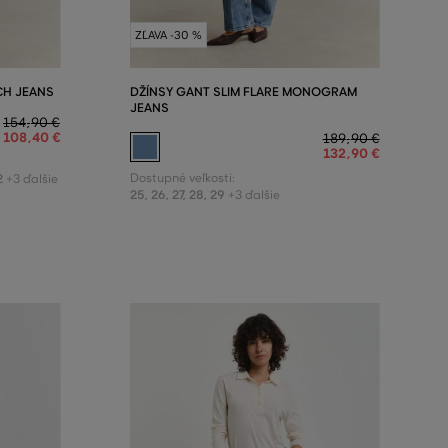
ZĽAVA -30 %
CH JEANS
DŽÍNSY GANT SLIM FLARE MONOGRAM
JEANS
154
,
90 €
108
,
40 €
189
,
90 €
132
,
90 €
2
Dostupné veľkosti:
+3 ďalšie
25
,
26
,
27
,
28
,
29
+3 ďalšie