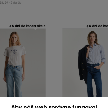
28
,
29
+2 ďalšie
6 dní
6 dní
do konca akcie
do kon
 %
Aby náš web správne fungoval