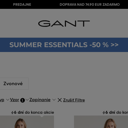
PREDAJNE
DOPRAVA NAD 74,90 EUR ZADARMO
SUMMER ESSENTIALS -50 % >>
Zvonové
yp
Vzor
Zapínanie
Zrušiť Filtre
1
6 dní
6 dní
do konca akcie
do kon