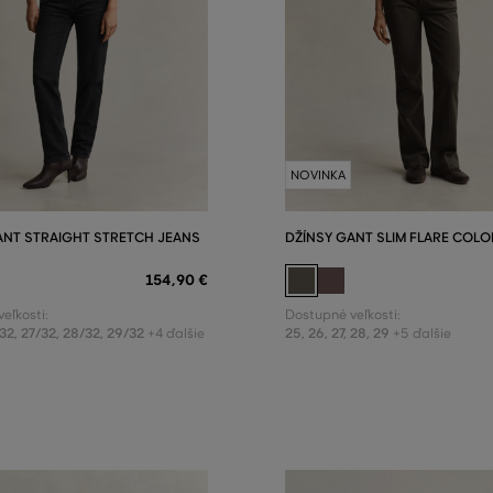
NOVINKA
ANT STRAIGHT STRETCH JEANS
DŽÍNSY GANT SLIM FLARE COLO
154
,
90 €
eľkosti:
Dostupné veľkosti:
32
,
27/32
,
28/32
,
29/32
25
,
26
,
27
,
28
,
29
+4 ďalšie
+5 ďalšie