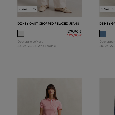
ZĽAVA -30 %
ZĽAVA -30
DŽÍNSY GANT CROPPED RELAXED JEANS
DŽÍNSY G
179
,
90 €
125
,
90 €
Dostupné veľkosti:
Dostupné v
25
,
26
,
27
,
28
,
29
25
,
26
,
27
,
+4 ďalšie