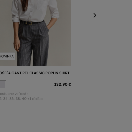
NOVINKA
OŠEĽA GANT REL CLASSIC POPLIN SHIRT
132
,
90 €
ostupné veľkosti:
2
,
34
,
36
,
38
,
40
+1 ďalšia