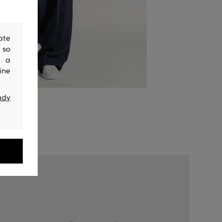
ate
 so
y a
ine
ady