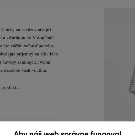
 šnúrky na zaväzovanie pri
om a výstrihom do V dopĺňajú
e pre väčšiu voľnosť pohybu.
byčajne príjemný na tele. Jeho
si navždy zamilujete. Veľmi
e ozdobou vášho outfitu.
 produktu:
Aby náš web správne fungoval