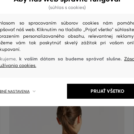
(súhlas s cookies)
hlasom so spracovaním súborov cookies nám pomáh
epšovať náš web. Kliknutím na tlačidlo „Prijať všetko" súhlasíte
brazením personalizovaného obsahu, relevantnej reklam
žeme vám tak poskytnúť skvelý zážitok pri vašom onl
kupovaní.
ČISTENIE
k vašim dátam sa budeme správať slušne.
kujeme,
Zás
užívania cookies.
PRIJAŤ VŠETKO
NÉ NASTAVENIA