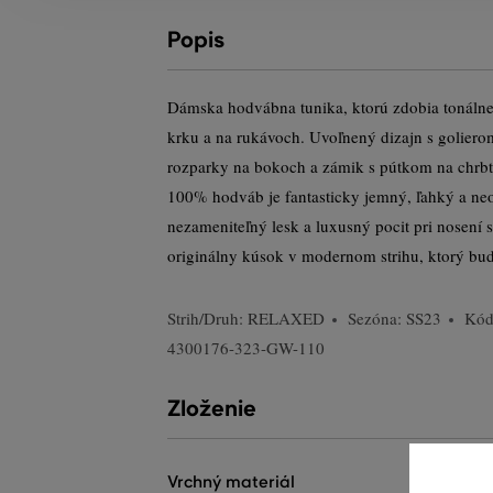
Popis
Dámska hodvábna tunika, ktorú zdobia tonálne
krku a na rukávoch. Uvoľnený dizajn s golier
rozparky na bokoch a zámik s pútkom na chrbt
100% hodváb je fantasticky jemný, ľahký a neo
nezameniteľný lesk a luxusný pocit pri nosení 
originálny kúsok v modernom strihu, ktorý bud
Strih/Druh:
RELAXED
Sezóna: SS23
Kód
4300176-323-GW-110
Zloženie
vrchný materiál