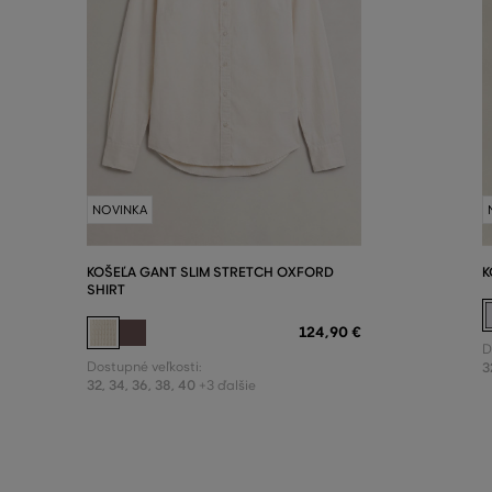
NOVINKA
KOŠEĽA GANT SLIM STRETCH OXFORD
K
SHIRT
124
,
90 €
D
Dostupné veľkosti:
3
32
,
34
,
36
,
38
,
40
+3 ďalšie