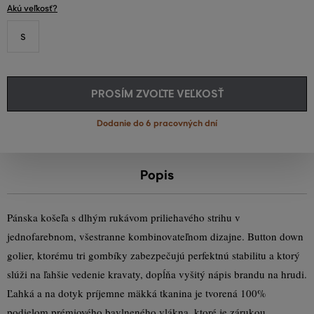
Akú veľkosť?
S
PROSÍM ZVOĽTE VEĽKOSŤ
Dodanie do 6 pracovných dní
Popis
Pánska košeľa s dlhým rukávom priliehavého strihu v
jednofarebnom, všestranne kombinovateľnom dizajne. Button down
golier, ktorému tri gombíky zabezpečujú perfektnú stabilitu a ktorý
slúži na ľahšie vedenie kravaty, dopĺňa vyšitý nápis brandu na hrudi.
Ľahká a na dotyk príjemne mäkká tkanina je tvorená 100%
podielom prémiového bavlneného vlákna, ktoré je zárukou