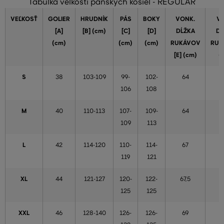
Tabuľka veľkostí pánskych košiel - REGULAR
VEĽKOSŤ
GOLIER
HRUDNÍK
PÁS
BOKY
VONK.
VN
[A]
[B] (cm)
[C]
[D]
DĹŽKA
DĹ
(cm)
(cm)
(cm)
RUKÁVOV
RUK
[E] (cm)
(
S
38
103-109
99-
102-
64
106
108
M
40
110-113
107-
109-
64
109
113
L
42
114-120
110-
114-
67
119
121
XL
44
121-127
120-
122-
67,5
5
125
125
XXL
46
128-140
126-
126-
69