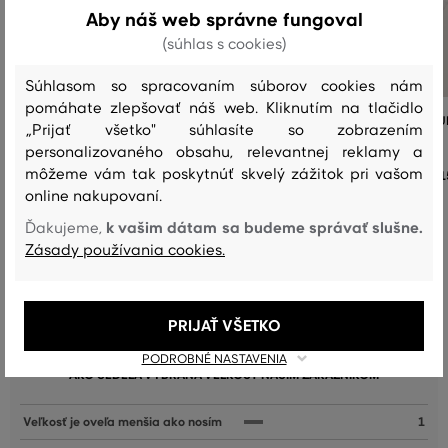
Aby náš web správne fungoval
(súhlas s cookies)
Súhlasom so spracovaním súborov cookies nám
pomáhate zlepšovať náš web. Kliknutím na tlačidlo
KOŠEĽA GANT REG JERSEY PIQUE
KOŠEĽA GANT REG JERSEY PIQU
„Prijať všetko" súhlasíte so zobrazením
STRETCH SHIRT
STRETCH SHIRT
personalizovaného obsahu, relevantnej reklamy a
môžeme vám tak poskytnúť skvelý zážitok pri vašom
154
,
90 €
1
+1
+1
online nakupovaní.
Dostupné veľkosti:
Dostupné veľkosti:
+2 ďalšie
+2 ďalšie
k vašim dátam sa budeme správať slušne.
S
,
M
,
L
,
XL
,
XXL
S
,
M
,
L
,
XL
,
XXL
Ďakujeme,
Zásady používania cookies.
PRIJAŤ VŠETKO
Recenzie
PODROBNÉ NASTAVENIA
AKO SEDELA VYBRANÁ VEĽKOSŤ NAŠIM ZÁKAZNÍKOM
Veľkosť je oveľa menšia ako nosím
1