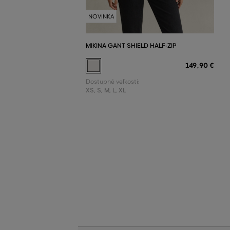
NOVINKA
MIKINA GANT SHIELD HALF-ZIP
149
,
90 €
Dostupné veľkosti:
XS
,
S
,
M
,
L
,
XL