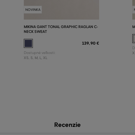
NOVINKA
MIKINA GANT TONAL GRAPHIC RAGLAN C-
M
NECK SWEAT
139
,
90 €
D
Dostupné veľkosti:
X
XS
,
S
,
M
,
L
,
XL
Recenzie