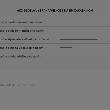
AKO SEDELA VYBRANÁ VEĽKOSŤ NAŠIM ZÁKAZNÍKOM
osť je oveľa menšia ako nosím
osť je o niečo menšia ako nosím
osť zodpovedá veľkosti, ktorú nosím
osť je o niečo väčšia ako nosím
osť je oveľa väčšia ako nosím
dá veľkosti, ktorú nosím