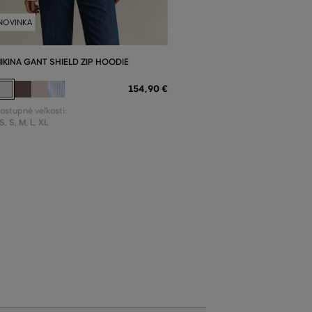
NOVINKA
IKINA GANT SHIELD ZIP HOODIE
154
,
90 €
ostupné veľkosti:
S
,
S
,
M
,
L
,
XL