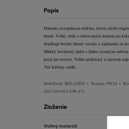
Popis
Dámska rozopínacia mikina, ktorú zdobí origin
hrudi. Voľný strih s rebrovaným lemom pri krk
dopĺňajú bočné šikmé vrecká a zapínanie na kov
Mäkký bavlnený úplet s ľahko česaným rubom
pocit pri nosení. Veľmi praktický a zároveň náp
Váš ležérny outfit.
Strih/Druh:
RELAXED
Sezóna: FW24
Kó
4201264-624-GW-433
Zloženie
vrchný materiál