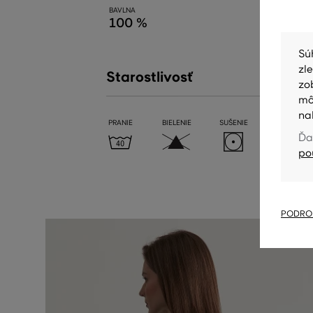
BAVLNA
100 %
Sú
zl
Starostlivosť
zo
mô
na
PRANIE
BIELENIE
SUŠENIE
ŽEHLENIE
Ďa
po
PODROB