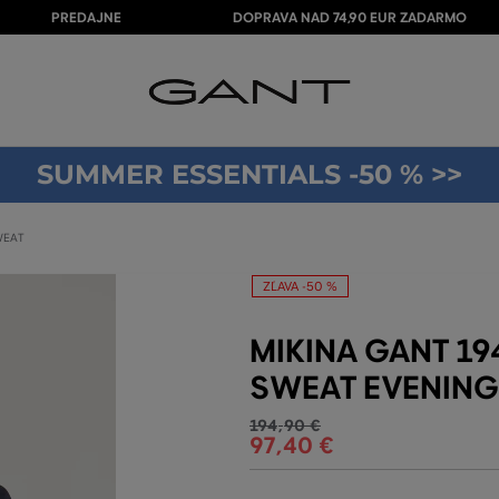
PREDAJNE
DOPRAVA NAD 74,90 EUR ZADARMO
SUMMER ESSENTIALS -50 % >>
WEAT
ZĽAVA -50 %
MIKINA GANT 1
SWEAT EVENING
194
,
90 €
97
,
40 €