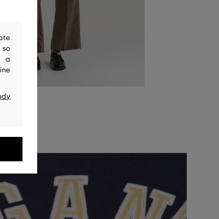
ate
 so
y a
ine
ady