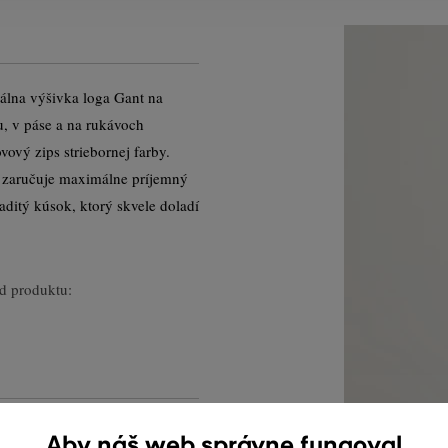
álna výšivka loga Gant na
u, v páse a na rukávoch
ový zips striebornej farby.
 zaručuje maximálne príjemný
aditý kúsok, ktorý skvele doladí
d produktu:
Aby náš web správne fungoval