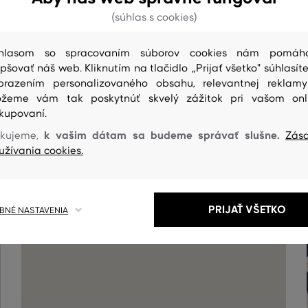
(súhlas s cookies)
hlasom so spracovaním súborov cookies nám pomáh
epšovať náš web. Kliknutím na tlačidlo „Prijať všetko" súhlasíte
brazením personalizovaného obsahu, relevantnej reklam
žeme vám tak poskytnúť skvelý zážitok pri vašom onl
kupovaní.
ČISTENIE
k vašim dátam sa budeme správať slušne.
kujeme,
Zás
užívania cookies.
PRIJAŤ VŠETKO
NÉ NASTAVENIA