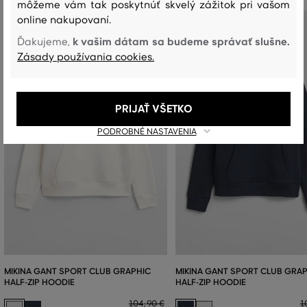
môžeme vám tak poskytnúť skvelý zážitok pri vašom
online nakupovaní.
k vašim dátam sa budeme správať slušne.
Ďakujeme,
Zásady používania cookies.
PRIJAŤ VŠETKO
PODROBNÉ NASTAVENIA
MIKINA GANT SPORT CLUB GRAPHIC
MIKINA GANT SPORT CLUB GRA
HALF-ZIP HOODIE
HALF-ZIP HOODIE
104
,
90 €
1