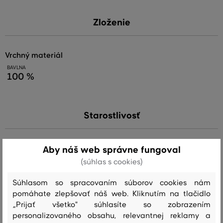
Zloženie
vrchný materiál
BAVLNA
100 %
Starostlivosť
PRANIE
Aby náš web správne fungoval
BIELENIE
SUŠENIE
ŽEHLENIE
ČISTENIE
(súhlas s cookies)
Súhlasom so spracovaním súborov cookies nám
pomáhate zlepšovať náš web. Kliknutím na tlačidlo
Odporúčané produkty
„Prijať všetko" súhlasíte so zobrazením
personalizovaného obsahu, relevantnej reklamy a