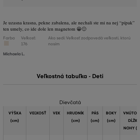
Je uzasna krasna, pekne zabalena, ale nechali ste mi na nej “pípak”
ten umely, co ide dole len magnetom 😀🙂
Farba
Veľkosť:
Ako sedí: Veľkosť zodpovedá veľkosti, ktorú
176
nosím
Michaela L.
Veľkostná tabuľka - Deti
Dievčatá
VÝŠKA
VEĽKOSŤ
VEK
HRUDNÍK
PÁS
BOKY
VNÚTOR
(cm)
(cm)
(cm)
(cm)
DĹŽKA
NOHY (c