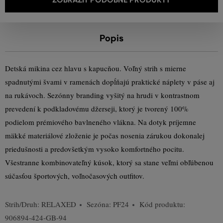
Popis
Detská mikina cez hlavu s kapucňou. Voľný strih s mierne
spadnutými švami v ramenách dopĺňajú praktické náplety v páse aj
na rukávoch. Sezónny branding vyšitý na hrudi v kontrastnom
prevedení k podkladovému džerseji, ktorý je tvorený 100%
podielom prémiového bavlneného vlákna. Na dotyk príjemne
mäkké materiálové zloženie je počas nosenia zárukou dokonalej
priedušnosti a predovšetkým vysoko komfortného pocitu.
Všestranne kombinovateľný kúsok, ktorý sa stane veľmi obľúbenou
súčasťou športových, voľnočasových outfitov.
Strih/Druh:
RELAXED
Sezóna: PF24
Kód produktu:
906894-424-GB-94