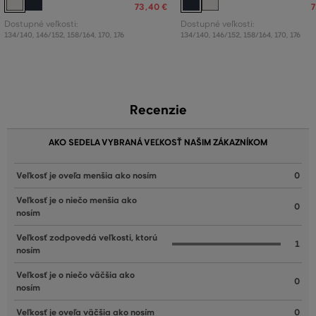
73
,
40 €
7
Dostupné veľkosti:
Dostupné veľkosti:
134/140
,
146/152
,
158/164
,
170
,
176
134/140
,
146/152
,
158/164
,
170
,
176
Recenzie
AKO SEDELA VYBRANÁ VEĽKOSŤ NAŠIM ZÁKAZNÍKOM
Veľkosť je oveľa menšia ako nosím
0
Veľkosť je o niečo menšia ako
0
nosím
Veľkosť zodpovedá veľkosti, ktorú
1
nosím
Veľkosť je o niečo väčšia ako
0
nosím
Veľkosť je oveľa väčšia ako nosím
0