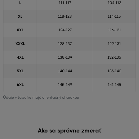
L
111-117
104-113
XL
118-123
114-115
XXL
124-127
116-121
XXXL
128-137
122-131
4XL
138-139
132-135
5XL
140-144
136-140
6XL
145-149
141-145
Údaje v tabuľke majú orientačný charakter
Ako sa správne zmerať