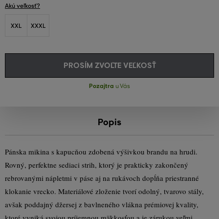
Akú veľkosť?
XXL
XXXL
PROSÍM ZVOĽTE VEĽKOSŤ
Pozajtra
u Vás
Popis
Pánska mikina s kapucňou zdobená výšivkou brandu na hrudi.
Rovný, perfektne sediaci strih, ktorý je prakticky zakončený
rebrovanými nápletmi v páse aj na rukávoch dopĺňa priestranné
klokanie vrecko. Materiálové zloženie tvorí odolný, tvarovo stály,
avšak poddajný džersej z bavlneného vlákna prémiovej kvality,
ktoré vyniká svojou príjemnou mäkkosťou a je zárukou veľmi