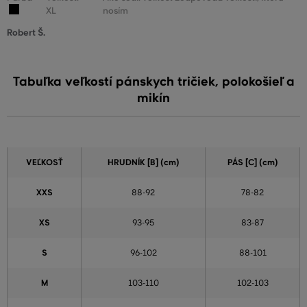
XL
nosím
Robert Š.
Tabuľka veľkostí pánskych tričiek, polokošieľ a
mikín
VEĽKOSŤ
HRUDNÍK [B] (cm)
PÁS [C] (cm)
XXS
88-92
78-82
XS
93-95
83-87
S
96-102
88-101
M
103-110
102-103