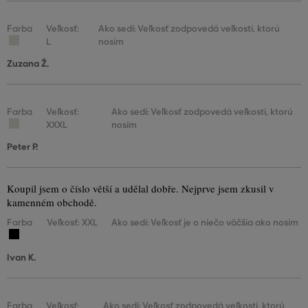
Farba
Veľkosť:
Ako sedí: Veľkosť zodpovedá veľkosti, ktorú
L
nosím
Zuzana Ž.
Farba
Veľkosť:
Ako sedí: Veľkosť zodpovedá veľkosti, ktorú
XXXL
nosím
Peter P.
Koupil jsem o číslo větší a udělal dobře. Nejprve jsem zkusil v
kamenném obchodě.
Farba
Veľkosť: XXL
Ako sedí: Veľkosť je o niečo väčšia ako nosím
Ivan K.
Farba
Veľkosť:
Ako sedí: Veľkosť zodpovedá veľkosti, ktorú