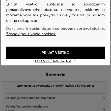
„Prijať všetko" súhlasíte so zobrazením
personalizovaného obsahu, relevantnej reklamy a
môžeme vám tak poskytnúť skvelý zážitok pri vašom
online nakupovaní.
MIKINA GANT REG SHIELD FULL ZIP
MIKINA GANT REG SHIELD FULL Z
HOODIE
HOODIE
k vašim dátam sa budeme správať slušne.
Ďakujeme,
Zásady používania cookies.
154
,
90 €
1
Dostupné veľkosti:
Dostupné veľkosti:
+3 ďalšie
+3 ďalšie
S
,
M
,
L
,
XL
,
XXL
S
,
M
,
L
,
XL
,
XXL
PRIJAŤ VŠETKO
PODROBNÉ NASTAVENIA
Recenzie
AKO SEDELA VYBRANÁ VEĽKOSŤ NAŠIM ZÁKAZNÍKOM
Veľkosť je oveľa menšia ako nosím
0
Veľkosť je o niečo menšia ako
0