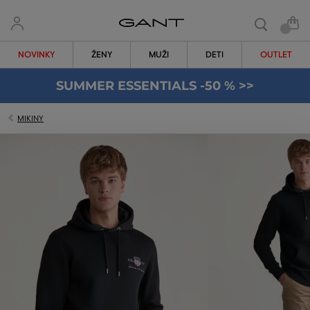
NOVINKY
ŽENY
MUŽI
DETI
OUTLET
SUMMER ESSENTIALS -50 % >>
MIKINY