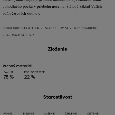
pohodlného pocitu v priebehu nosenia. Štýlový základ Vašich
voľnočasových outfitov.
Strih/Druh:
REGULAR
Sezóna: FW24
Kód produktu:
2047084-624-GA-5
Zloženie
vrchný materiál
BAVLNA
REC. POLYESTER
78 %
22 %
Starostlivosť
PRANIE
BIELENIE
SUŠENIE
ŽEHLENIE
ČISTENIE