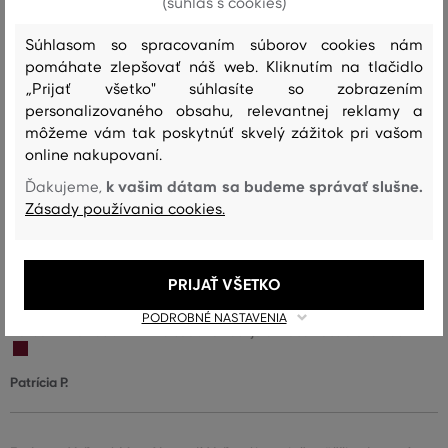
(súhlas s cookies)
Súhlasom so spracovaním súborov cookies nám
Mikina je pohodlná a super sedí.
pomáhate zlepšovať náš web. Kliknutím na tlačidlo
„Prijať všetko" súhlasíte so zobrazením
Farba
Veľkosť:
Ako sedí: Veľkosť zodpovedá veľkosti, ktorú
L
nosím
personalizovaného obsahu, relevantnej reklamy a
môžeme vám tak poskytnúť skvelý zážitok pri vašom
Miloslav A.
online nakupovaní.
k vašim dátam sa budeme správať slušne.
Ďakujeme,
Zásady používania cookies.
Farba
Veľkosť:
Ako sedí: Veľkosť zodpovedá veľkosti, ktorú
XL
nosím
Barbora P.
PRIJAŤ VŠETKO
PODROBNÉ NASTAVENIA
Farba
Veľkosť: L
Ako sedí: Veľkosť je o niečo väčšia ako nosím
Patrícia P.