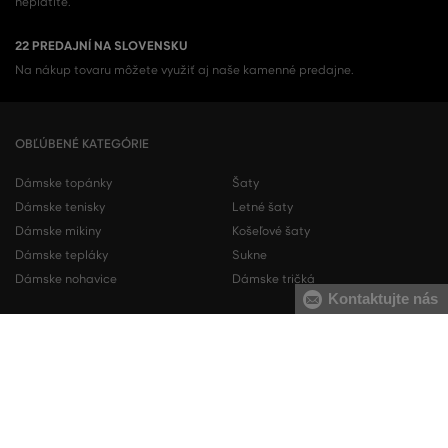
neplatíte.
22 PREDAJNÍ NA SLOVENSKU
Na nákup tovaru môžete využiť aj naše kamenné predajne.
OBĽÚBENÉ KATEGÓRIE
Dámske topánky
Šaty
Dámske tenisky
Letné šaty
Dámske mikiny
Košeľové šaty
Dámske tepláky
Sukne
Dámske nohavice
Dámske tričká
Kontaktujte nás
Pánske topánky
Pánske mikiny
Pánske tenisky
Pánske tepláky
Pánske košele
Pánske svetre
Pánske tričká
Pánske nohavice
Pánske krátke nohavice
Pánska spodná bielizeň