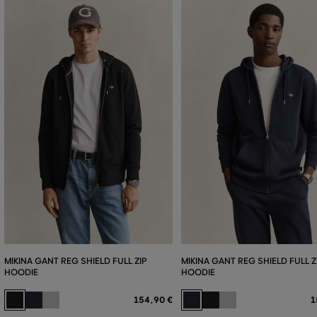
MIKINA GANT REG SHIELD FULL ZIP
MIKINA GANT REG SHIELD FULL Z
HOODIE
HOODIE
154
,
90 €
1