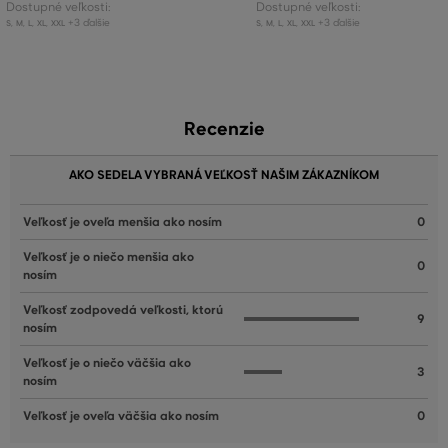
Dostupné veľkosti:
Dostupné veľkosti:
+3 ďalšie
+3 ďalšie
S
,
M
,
L
,
XL
,
XXL
S
,
M
,
L
,
XL
,
XXL
Recenzie
AKO SEDELA VYBRANÁ VEĽKOSŤ NAŠIM ZÁKAZNÍKOM
Veľkosť je oveľa menšia ako nosím
0
Veľkosť je o niečo menšia ako
0
nosím
Veľkosť zodpovedá veľkosti, ktorú
9
nosím
Veľkosť je o niečo väčšia ako
3
nosím
Veľkosť je oveľa väčšia ako nosím
0