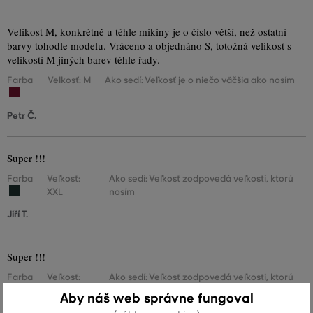
Velikost M, konkrétně u téhle mikiny je o číslo větší, než ostatní
barvy tohodle modelu. Vráceno a objednáno S, totožná velikost s
velikostí M jiných barev téhle řady.
Farba
Veľkosť: M
Ako sedí: Veľkosť je o niečo väčšia ako nosím
Petr Č.
Super !!!
Farba
Veľkosť:
Ako sedí: Veľkosť zodpovedá veľkosti, ktorú
XXL
nosím
Jiří T.
Super !!!
Farba
Veľkosť:
Ako sedí: Veľkosť zodpovedá veľkosti, ktorú
XXL
nosím
Aby náš web správne fungoval
Jiří T.