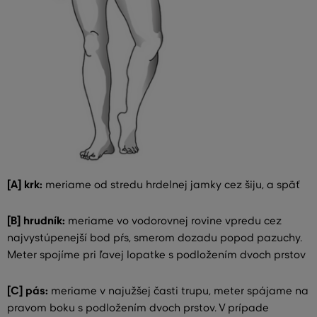
[A] krk:
meriame od stredu hrdelnej jamky cez šiju, a späť
[B] hrudník:
meriame vo vodorovnej rovine vpredu cez
najvystúpenejší bod pŕs, smerom dozadu popod pazuchy.
Meter spojíme pri ľavej lopatke s podložením dvoch prstov
[C] pás:
meriame v najužšej časti trupu, meter spájame na
pravom boku s podložením dvoch prstov. V prípade