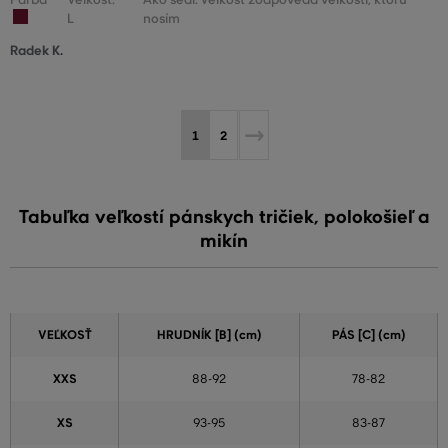
L
nosím
Radek K.
1
2
Tabuľka veľkostí pánskych tričiek, polokošieľ a
mikín
VEĽKOSŤ
HRUDNÍK [B] (cm)
PÁS [C] (cm)
XXS
88-92
78-82
XS
93-95
83-87