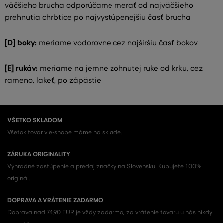
väčšieho brucha odporúčame merať od najväčšieho
prehnutia chrbtice po najvystúpenejšiu časť brucha
[D] boky:
meriame vodorovne cez najširšiu časť bokov
[E] rukáv:
meriame na jemne zohnutej ruke od krku, cez
rameno, lakeť, po zápästie
VŠETKO SKLADOM
Všetok tovar v e-shope máme na sklade.
ZÁRUKA ORIGINALITY
Výhradné zastúpenie a predaj značky na Slovensku. Kupujete 100%
originál.
DOPRAVA A VRÁTENIE ZADARMO
Doprava nad 74,90 EUR je vždy zadarmo, za vrátenie tovaru u nás nikdy