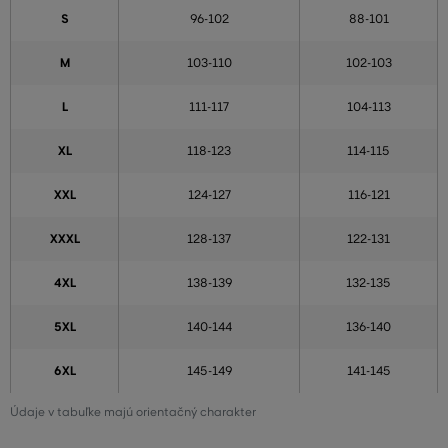
S
96-102
88-101
M
103-110
102-103
L
111-117
104-113
XL
118-123
114-115
XXL
124-127
116-121
XXXL
128-137
122-131
4XL
138-139
132-135
5XL
140-144
136-140
6XL
145-149
141-145
Údaje v tabuľke majú orientačný charakter