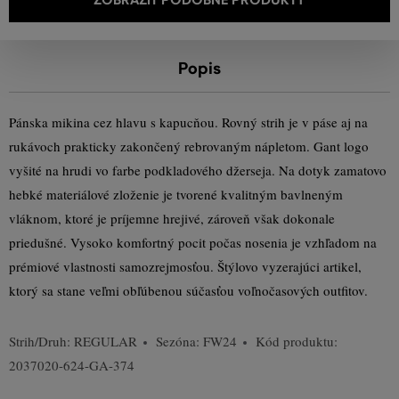
Popis
Pánska mikina cez hlavu s kapucňou. Rovný strih je v páse aj na
rukávoch prakticky zakončený rebrovaným nápletom. Gant logo
vyšité na hrudi vo farbe podkladového džerseja. Na dotyk zamatovo
hebké materiálové zloženie je tvorené kvalitným bavlneným
vláknom, ktoré je príjemne hrejivé, zároveň však dokonale
priedušné. Vysoko komfortný pocit počas nosenia je vzhľadom na
prémiové vlastnosti samozrejmosťou. Štýlovo vyzerajúci artikel,
ktorý sa stane veľmi obľúbenou súčasťou voľnočasových outfitov.
Strih/Druh:
REGULAR
Sezóna: FW24
Kód produktu:
2037020-624-GA-374