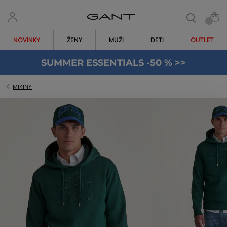
NOVINKY
ŽENY
MUŽI
DETI
OUTLET
SUMMER ESSENTIALS -50 % >>
MIKINY