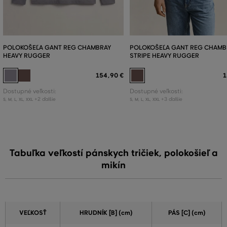
POLOKOŠEĽA GANT REG CHAMBRAY
POLOKOŠEĽA GANT REG CHAMB
HEAVY RUGGER
STRIPE HEAVY RUGGER
154
,
90 €
1
Dostupné veľkosti:
Dostupné veľkosti:
+2 ďalšie
+3 ďalšie
S
,
M
,
L
,
XL
,
XXL
S
,
M
,
L
,
XL
,
XXL
Tabuľka veľkostí pánskych tričiek, polokošieľ a
mikín
VEĽKOSŤ
HRUDNÍK [B] (cm)
PÁS [C] (cm)