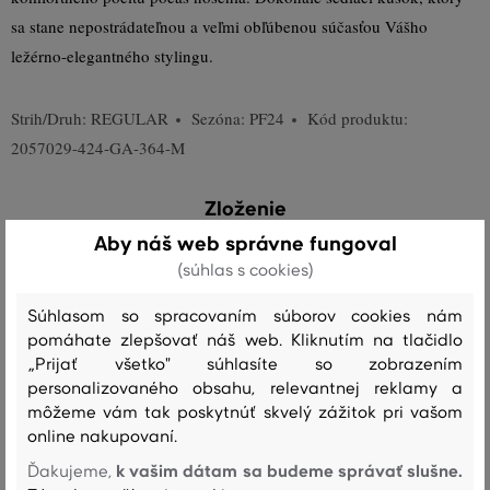
sa stane nepostrádateľnou a veľmi obľúbenou súčasťou Vášho
ležérno-elegantného stylingu.
Strih/Druh:
REGULAR
Sezóna: PF24
Kód produktu:
2057029-424-GA-364-M
Zloženie
Aby náš web správne fungoval
(súhlas s cookies)
vrchný materiál
BAVLNA
Súhlasom so spracovaním súborov cookies nám
100 %
pomáhate zlepšovať náš web. Kliknutím na tlačidlo
„Prijať všetko" súhlasíte so zobrazením
personalizovaného obsahu, relevantnej reklamy a
Starostlivosť
môžeme vám tak poskytnúť skvelý zážitok pri vašom
online nakupovaní.
k vašim dátam sa budeme správať slušne.
Ďakujeme,
PRANIE
BIELENIE
SUŠENIE
ŽEHLENIE
ČISTENIE