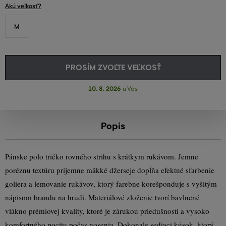
Akú veľkosť?
M
PROSÍM ZVOĽTE VEĽKOSŤ
10. 8. 2026
u Vás
Popis
Pánske polo tričko rovného strihu s krátkym rukávom. Jemne
poréznu textúru príjemne mäkké džerseje dopĺňa efektné sfarbenie
goliera a lemovanie rukávov, ktorý farebne korešponduje s vyšitým
nápisom brandu na hrudi. Materiálové zloženie tvorí bavlnené
vlákno prémiovej kvality, ktoré je zárukou priedušnosti a vysoko
komfortného pocitu počas nosenia. Dokonale sediaci kúsok, ktorý