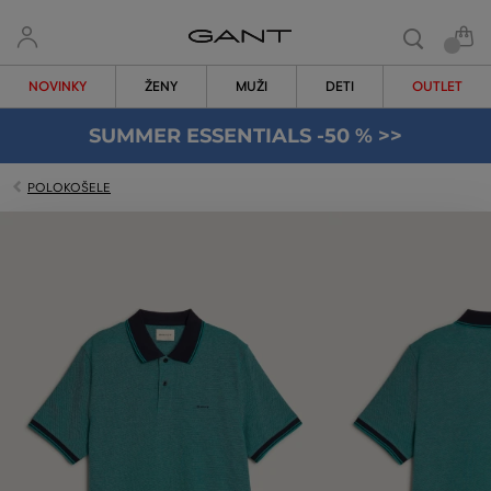
NOVINKY
ŽENY
MUŽI
DETI
OUTLET
SUMMER ESSENTIALS -50 % >>
POLOKOŠELE