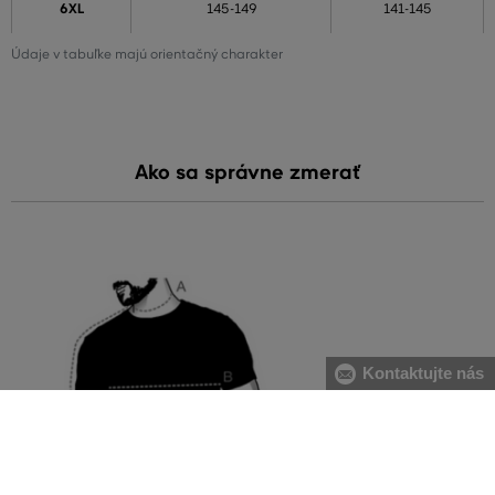
6XL
145-149
141-145
Údaje v tabuľke majú orientačný charakter
Ako sa správne zmerať
Kontaktujte nás