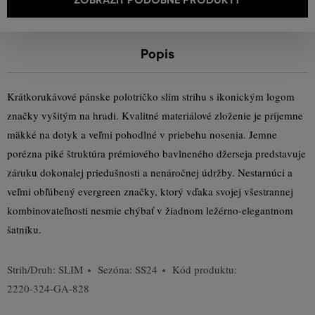
Popis
Krátkorukávové pánske polotričko slim strihu s ikonickým logom
značky vyšitým na hrudi. Kvalitné materiálové zloženie je príjemne
mäkké na dotyk a veľmi pohodlné v priebehu nosenia. Jemne
porézna piké štruktúra prémiového bavlneného džerseja predstavuje
záruku dokonalej priedušnosti a nenáročnej údržby. Nestarnúci a
veľmi obľúbený evergreen značky, ktorý vďaka svojej všestrannej
kombinovateľnosti nesmie chýbať v žiadnom ležérno-elegantnom
šatníku.
Strih/Druh:
SLIM
Sezóna: SS24
Kód produktu:
2220-324-GA-828