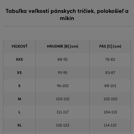
Tabuľka veľkostí pánskych tričiek, polokošieľ a
mikín
VEĽKOSŤ
HRUDNÍK [B] (cm)
PÁS [C] (cm)
XXS
88-92
78-82
XS
93-95
83-87
S
96-102
88-101
M
103-110
102-103
L
111-117
104-113
XL
118-123
114-115