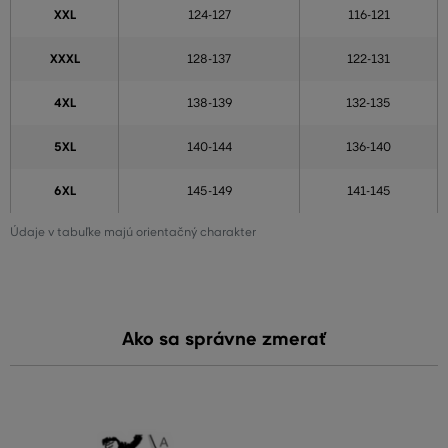
XXL
124-127
116-121
XXXL
128-137
122-131
4XL
138-139
132-135
5XL
140-144
136-140
6XL
145-149
141-145
Údaje v tabuľke majú orientačný charakter
Ako sa správne zmerať