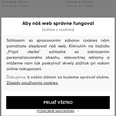
Dostupné veľkosti:
Dostupné veľkosti:
+3 ďalšie
+3 ďalšie
S
,
M
,
L
,
XL
,
XXL
S
,
M
,
L
,
XL
,
XXL
Aby náš web správne fungoval
(súhlas s cookies)
Recenzie
Súhlasom so spracovaním súborov cookies nám
AKO SEDELA VYBRANÁ VEĽKOSŤ NAŠIM ZÁKAZNÍKOM
pomáhate zlepšovať náš web. Kliknutím na tlačidlo
„Prijať všetko" súhlasíte so zobrazením
personalizovaného obsahu, relevantnej reklamy a
Veľkosť je oveľa menšia ako nosím
0
môžeme vám tak poskytnúť skvelý zážitok pri vašom
Veľkosť je o niečo menšia ako
online nakupovaní.
2
nosím
k vašim dátam sa budeme správať slušne.
Ďakujeme,
Veľkosť zodpovedá veľkosti, ktorú
Zásady používania cookies.
13
nosím
Veľkosť je o niečo väčšia ako
0
nosím
PRIJAŤ VŠETKO
Veľkosť je oveľa väčšia ako nosím
0
PODROBNÉ NASTAVENIA