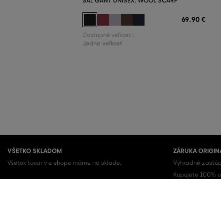
ŠÁL GANT UNISEX. WOOL SCARF
69
,
90 €
Dostupné veľkosti:
Jedna veľkosť
VŠETKO SKLADOM
ZÁRUKA ORIGIN
Všetok tovar v e-shope máme na sklade.
Výhradné zastúp
Kupujete 100% or
OBĽÚBENÉ KATEGÓRIE