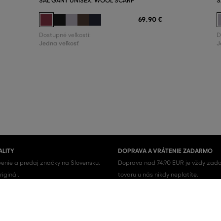
ŠÁL GANT UNISEX. WOOL SCARF
Š
69
,
90 €
Dostupné veľkosti:
D
Jedna veľkosť
J
ALITY
DOPRAVA A VRÁTENIE ZADARMO
enie a predaj značky na Slovensku.
Doprava nad 74,90 EUR je vždy zada
iginál.
tovaru u nás nikdy neplatíte.