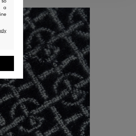
 so
y a
ine
ady