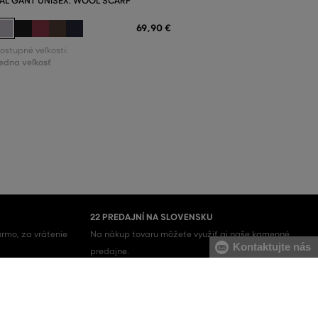
ÁL GANT UNISEX. WOOL SCARF
69
,
90 €
ostupné veľkosti:
edna veľkosť
22 PREDAJNÍ NA SLOVENSKU
rmo, za vrátenie
Na nákup tovaru môžete využiť aj naše kamenné
Kontaktujte nás
predajne.