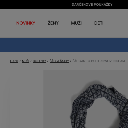
DARČEKOVÉ POUKÁŽKY
NOVINKY
ŽENY
MUŽI
DETI
GANT
MUŽI
DOPLNKY
ŠÁLY A ŠATKY
ŠÁL GANT G PATTERN WOVEN SCARF