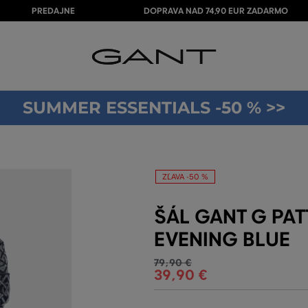
PREDAJNE
DOPRAVA NAD 74,90 EUR ZADARMO
SUMMER ESSENTIALS -50 % >>
ZĽAVA -50 %
ŠÁL GANT G PA
EVENING BLUE
79
,
90 €
39
,
90 €