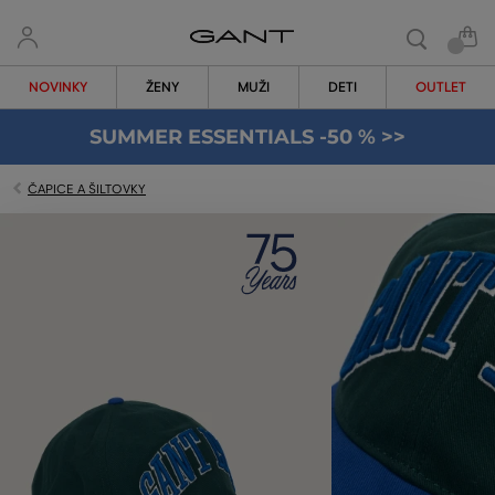
NOVINKY
ŽENY
MUŽI
DETI
OUTLET
SUMMER ESSENTIALS -50 % >>
ČAPICE A ŠILTOVKY