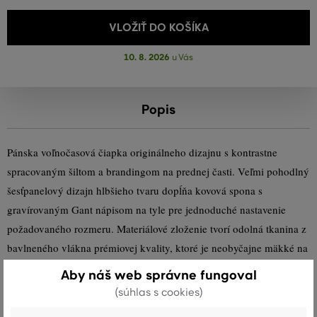
VLOŽIŤ DO KOŠÍKA
10. 8. 2026
u Vás
Popis
Pánska voľnočasová čiapka originálneho dizajnu s kontrastne
spracovaným šiltom a brandingom na prednej časti. Veľmi pohodlný
šesťpanelový dizajn hlbšieho tvaru dopĺňa kovová spona s
gravírovaným Gant nápisom na tyle pre jednoduché nastavenie
požadovaného rozmeru. Materiálové zloženie tvorí odolná tkanina z
bavlneného vlákna prémiovej kvality, ktoré je neobyčajne mäkké na
dotyk a dokonale priedušné počas nosenia. Štýlovo vyzerajúci
Aby náš web správne fungoval
doplnok športovo-ležérnych outfitov.
(súhlas s cookies)