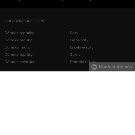
OBĽÚBENÉ KATEGÓRIE
Dámske topánky
Šaty
Dámske tenisky
Letné šaty
Dámske mikiny
Košeľové šaty
Dámske tepláky
Sukne
Dámske nohavice
Dámske tričká
Kontaktujte nás
Pánske topánky
Pánske mikiny
Pánske tenisky
Pánske tepláky
Pánske košele
Pánske svetre
Pánske tričká
Pánske nohavice
Pánske krátke nohavice
Pánska spodná bielizeň
KONTAKT