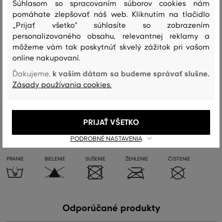
Súhlasom so spracovaním súborov cookies nám
Sezóna: FW24
Kód produktu:
9950138-624-GC-374-0
pomáhate zlepšovať náš web. Kliknutím na tlačidlo
„Prijať všetko" súhlasíte so zobrazením
Zloženie
personalizovaného obsahu, relevantnej reklamy a
môžeme vám tak poskytnúť skvelý zážitok pri vašom
online nakupovaní.
vrchný materiál
k vašim dátam sa budeme správať slušne.
Ďakujeme,
BAVLNA
Zásady používania cookies.
100 %
PRIJAŤ VŠETKO
Starostlivosť
PODROBNÉ NASTAVENIA
PRANIE
BIELENIE
SUŠENIE
ŽEHLENIE
ČISTENIE
Odporúčané produkty