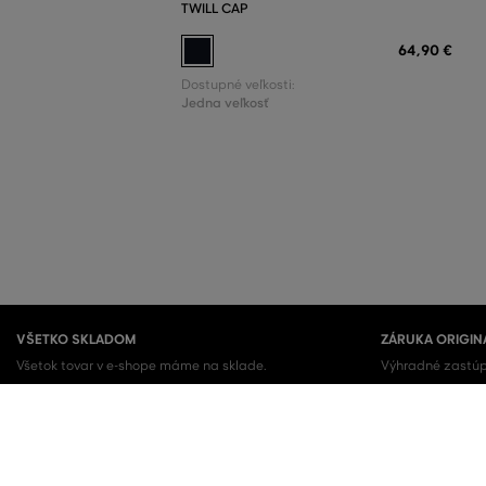
TWILL CAP
64
,
90 €
Dostupné veľkosti:
Jedna veľkosť
VŠETKO SKLADOM
ZÁRUKA ORIGIN
Všetok tovar v e-shope máme na sklade.
Výhradné zastúp
Kupujete 100% or
OBĽÚBENÉ KATEGÓRIE