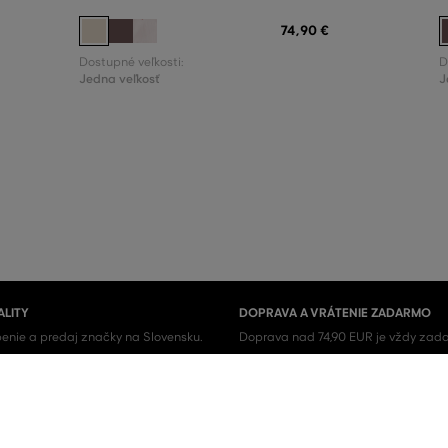
74
,
90 €
Dostupné veľkosti:
D
Jedna veľkosť
J
ALITY
DOPRAVA A VRÁTENIE ZADARMO
enie a predaj značky na Slovensku.
Doprava nad 74,90 EUR je vždy zada
iginál.
tovaru u nás nikdy neplatíte.