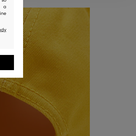
 so
y a
ine
ady