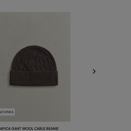
NOVINKA
ČAPICA GANT W
Dostupné veľkost
Jedna veľkosť
NOVINKA
APICA GANT WOOL CABLE BEANIE