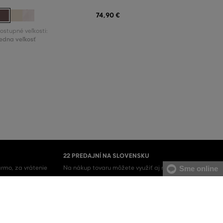
74
,
90 €
ostupné veľkosti:
edna veľkosť
22 PREDAJNÍ NA SLOVENSKU
rmo, za vrátenie
Na nákup tovaru môžete využiť aj naše kamenné
Sme online
predajne.