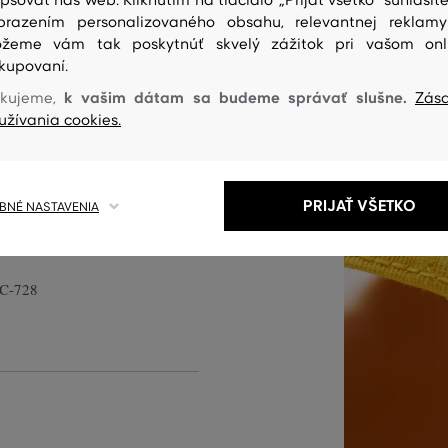
epšovať náš web. Kliknutím na tlačidlo „Prijať všetko" súhlasíte
brazením personalizovaného obsahu, relevantnej reklam
žeme vám tak poskytnúť skvelý zážitok pri vašom onl
kupovaní.
s vyšitým Gant logom v
k vašim dátam sa budeme správať slušne.
kujeme,
Zás
užívania cookies.
ľkosť. Obrandovaná spona s
00% bavlnená tkanina je pevná a
lnok voľnočasových outfitov,
no nohavicami a farebnou
PRIJAŤ VŠETKO
NÉ NASTAVENIA
C-728