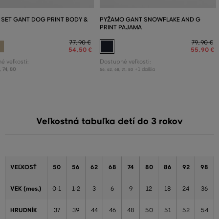
 SET GANT DOG PRINT BODY &
PYŽAMO GANT SNOWFLAKE AND G
PRINT PAJAMA
77
,
90 €
79
,
90 €
54
,
50 €
55
,
90 €
é veľkosti:
Dostupné veľkosti:
8
,
74
,
80
+1 ďalšia
56
,
62
,
68
,
74
,
80
Veľkostná tabuľka detí do 3 rokov
VEĽKOSŤ
50
56
62
68
74
80
86
92
98
VEK (mes.)
0-1
1-2
3
6
9
12
18
24
36
HRUDNÍK
37
39
44
46
48
50
51
52
54