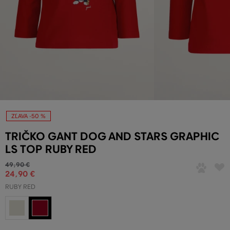
ZĽAVA -50 %
TRIČKO GANT DOG AND STARS GRAPHIC
LS TOP RUBY RED
49
,
90 €
24
,
90 €
RUBY RED