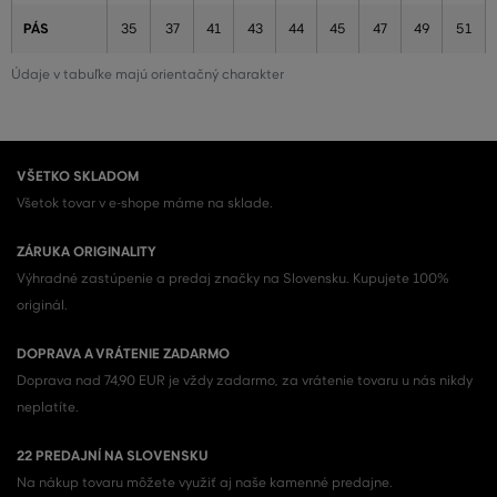
PÁS
35
37
41
43
44
45
47
49
51
Údaje v tabuľke majú orientačný charakter
VŠETKO SKLADOM
Všetok tovar v e-shope máme na sklade.
ZÁRUKA ORIGINALITY
Výhradné zastúpenie a predaj značky na Slovensku. Kupujete 100%
originál.
DOPRAVA A VRÁTENIE ZADARMO
Doprava nad 74,90 EUR je vždy zadarmo, za vrátenie tovaru u nás nikdy
neplatíte.
22 PREDAJNÍ NA SLOVENSKU
Na nákup tovaru môžete využiť aj naše kamenné predajne.