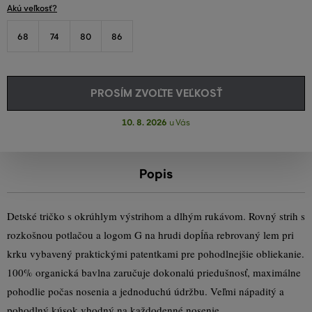
Akú veľkosť?
68
74
80
86
PROSÍM ZVOĽTE VEĽKOSŤ
10. 8. 2026
u Vás
Popis
Detské tričko s okrúhlym výstrihom a dlhým rukávom. Rovný strih s
rozkošnou potlačou a logom G na hrudi dopĺňa rebrovaný lem pri
krku vybavený praktickými patentkami pre pohodlnejšie obliekanie.
100% organická bavlna zaručuje dokonalú priedušnosť, maximálne
pohodlie počas nosenia a jednoduchú údržbu. Veľmi nápaditý a
pohodlný kúsok vhodný na každodenné nosenie.