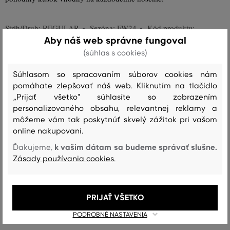
Strih/Druh:
REGULAR
Sezóna: FW24
Kód produktu:
Aby náš web správne fungoval
505198-624-GN-630
(súhlas s cookies)
Zloženie
Súhlasom so spracovaním súborov cookies nám
pomáhate zlepšovať náš web. Kliknutím na tlačidlo
„Prijať všetko" súhlasíte so zobrazením
vrchný materiál
personalizovaného obsahu, relevantnej reklamy a
ORGANICKÁ BAVLNA
môžeme vám tak poskytnúť skvelý zážitok pri vašom
100 %
online nakupovaní.
k vašim dátam sa budeme správať slušne.
Ďakujeme,
Zásady používania cookies.
Starostlivosť
PRIJAŤ VŠETKO
PRANIE
BIELENIE
SUŠENIE
ŽEHLENIE
ČISTENIE
PODROBNÉ NASTAVENIA