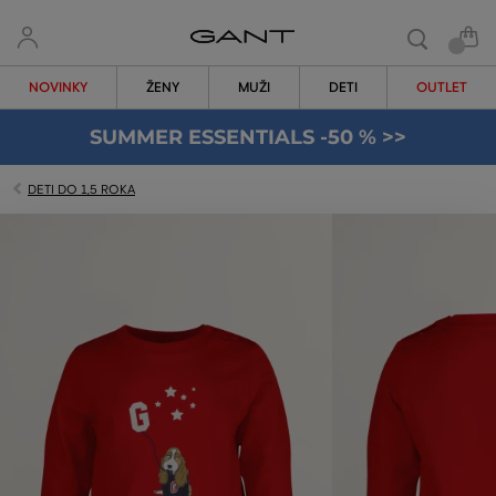
NOVINKY
ŽENY
MUŽI
DETI
OUTLET
SUMMER ESSENTIALS -50 % >>
DETI DO 1,5 ROKA