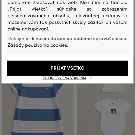
pomáhate zlepšovať náš web. Kliknutím na tlačidlo
PRANIE
BIELENIE
SUŠENIE
ŽEHLENIE
ČISTENIE
„Prijať všetko" súhlasíte so zobrazením
personalizovaného obsahu, relevantnej reklamy a
môžeme vám tak poskytnúť skvelý zážitok pri vašom
online nakupovaní.
Odporúčané produkty
k vašim dátam sa budeme správať slušne.
Ďakujeme,
Zásady používania cookies.
PRIJAŤ VŠETKO
PODROBNÉ NASTAVENIA