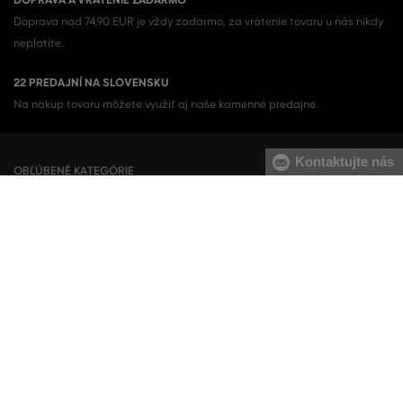
DOPRAVA A VRÁTENIE ZADARMO
Doprava nad 74,90 EUR je vždy zadarmo, za vrátenie tovaru u nás nikdy
neplatíte.
22 PREDAJNÍ NA SLOVENSKU
Na nákup tovaru môžete využiť aj naše kamenné predajne.
Kontaktujte nás
OBĽÚBENÉ KATEGÓRIE
Dámske topánky
Šaty
Dámske tenisky
Letné šaty
Dámske mikiny
Košeľové šaty
Dámske tepláky
Sukne
Dámske nohavice
Dámske tričká
Pánske topánky
Pánske mikiny
Pánske tenisky
Pánske tepláky
Pánske košele
Pánske svetre
Pánske tričká
Pánske nohavice