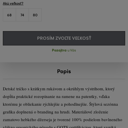
Akú veľkosť?
68
74
80
PROSÍM ZVOĽTE VEĽKOSŤ
Pozajtra
u Vás
Popis
Detské tričko s krátkym rukávom a okrúhlym výstrihom, ktorý
dopĺňa praktické rozopínanie na ramene na patentky, vďaka
ktorému je obliekanie rýchlejšie a pohodlnejšie. Štýlová sezónna
grafika doplnená o branding na hrudi. Materiálové zloženie
zamatovo hebkého džerseja je tvorené 100% podielom bavlneného
vlákna organického pôvodu s GOTS certifikáciou, ktoré vyniká