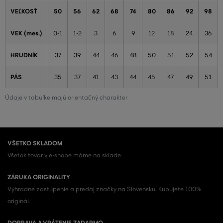
VEĽKOSŤ
50
56
62
68
74
80
86
92
98
VEK (mes.)
0-1
1-2
3
6
9
12
18
24
36
HRUDNÍK
37
39
44
46
48
50
51
52
54
PÁS
35
37
41
43
44
45
47
49
51
Údaje v tabuľke majú orientačný charakter
VŠETKO SKLADOM
Všetok tovar v e-shope máme na sklade.
ZÁRUKA ORIGINALITY
Výhradné zastúpenie a predaj značky na Slovensku. Kupujete 100%
originál.