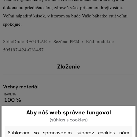
dokonalou priedušnosťou, zároveň však príjemnou hrejivosťou.
Veľmi nápaditý kúsok, v ktorom sa bude Vaše bábätko cítiť veľmi
spokojne.
Strih/Druh:
REGULAR
Sezóna: PF24
Kód produktu:
505197-424-GN-457
Zloženie
vrchný materiál
BAVLNA
100 %
Aby náš web správne fungoval
(súhlas s cookies)
Starostlivosť
Súhlasom so spracovaním súborov cookies nám