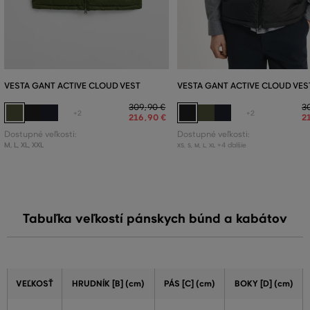
VESTA GANT ACTIVE CLOUD VEST
VESTA GANT ACTIVE CLOUD VES
309
,
90 €
3
+2
+2
216
,
90 €
2
Dostupné veľkosti:
Dostupné veľkosti:
M
,
L
,
XL
,
XXL
+4 ďalšie
XS
,
S
,
M
,
L
,
XL
Tabuľka veľkostí pánskych búnd a kabátov
VEĽKOSŤ
HRUDNÍK [B] (cm)
PÁS [C] (cm)
BOKY [D] (cm)