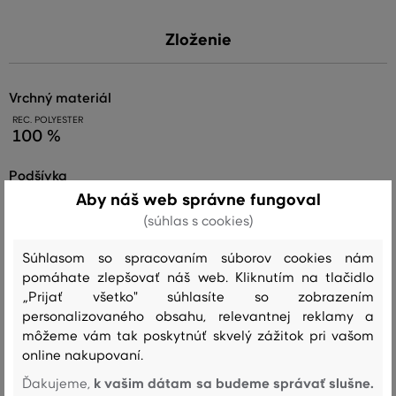
Zloženie
vrchný materiál
REC. POLYESTER
100 %
podšívka
Aby náš web správne fungoval
POLYESTER
100 %
(súhlas s cookies)
vrchný materiál
Súhlasom so spracovaním súborov cookies nám
pomáhate zlepšovať náš web. Kliknutím na tlačidlo
POLYESTER
100 %
„Prijať všetko" súhlasíte so zobrazením
personalizovaného obsahu, relevantnej reklamy a
môžeme vám tak poskytnúť skvelý zážitok pri vašom
online nakupovaní.
Starostlivosť
k vašim dátam sa budeme správať slušne.
Ďakujeme,