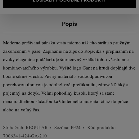
Popis
Moderne prešívaná pánska vesta mierne užšieho strihu s pružným
zakončením v páse. Zapínanie na zips do stojačika s prepínaním na
cvoky elegantne podčiarkuje šmrncovný vzhľad tohto všestranne
kombinovateľného výrobku. Vyšité logo Gant na hrudi dopĺňajú dve
bočné šikmé vrecká. Pevný materiál s vodoodpudivovou
povrchovou úpravou je odolný voči prefúknutiu, zároveň ľahký a
príjemný na dotyk. Veľmi pohodlný kúsok, ktorý sa stane
nenahraditeľnou súčasťou každodenného nosenia, či už do práce
alebo na voľný čas.
Strih/Druh:
REGULAR
Sezóna: PF24
Kód produktu:
7006341-424-GA-210