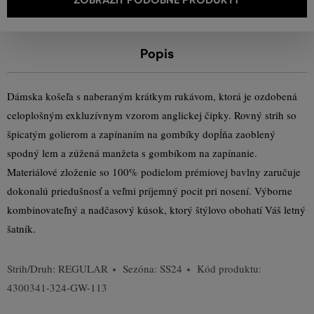
Popis
Dámska košeľa s naberaným krátkym rukávom, ktorá je ozdobená
celoplošným exkluzívnym vzorom anglickej čipky. Rovný strih so
špicatým golierom a zapínaním na gombíky dopĺňa zaoblený
spodný lem a zúžená manžeta s gombíkom na zapínanie.
Materiálové zloženie so 100% podielom prémiovej bavlny zaručuje
dokonalú priedušnosť a veľmi príjemný pocit pri nosení. Výborne
kombinovateľný a nadčasový kúsok, ktorý štýlovo obohatí Váš letný
šatník.
Strih/Druh:
REGULAR
Sezóna: SS24
Kód produktu:
4300341-324-GW-113