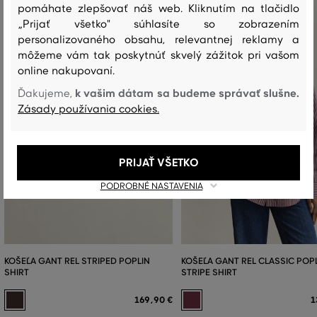
pomáhate zlepšovať náš web. Kliknutím na tlačidlo
„Prijať všetko" súhlasíte so zobrazením
personalizovaného obsahu, relevantnej reklamy a
môžeme vám tak poskytnúť skvelý zážitok pri vašom
online nakupovaní.
k vašim dátam sa budeme správať slušne.
Ďakujeme,
Zásady používania cookies.
PRIJAŤ VŠETKO
PODROBNÉ NASTAVENIA
KOŠEĽA GANT REL STRIPED POPLIN
KOŠEĽA GANT REL CLASSIC POP
SHIRT
STRIPE SHIRT
169
,
90 €
1