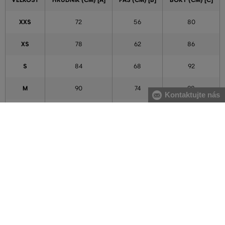
VEĽKOSŤ
HRUDNÍK (CM) [A]
PÁS (CM) [B]
BOKY (CM) [C]
XXS
72
56
80
XS
78
62
86
S
84
68
92
M
90
74
98
Kontaktujte nás
L
96
80
104
XL
102
86
110
XXL
111
95
119
3XL
120
104
128
4XL
129
113
137
5XL
138
122
146