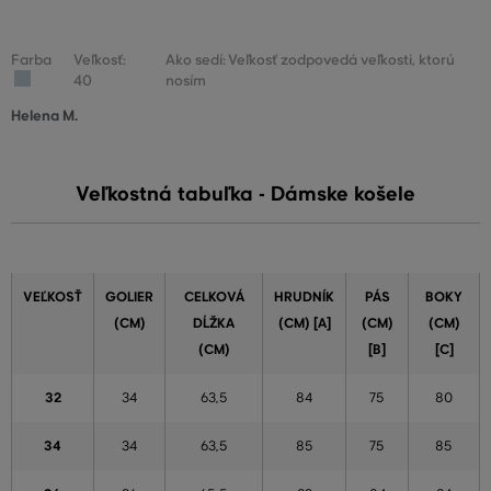
Farba
Veľkosť:
Ako sedí: Veľkosť zodpovedá veľkosti, ktorú
40
nosím
Helena M.
Veľkostná tabuľka - Dámske košele
VEĽKOSŤ
GOLIER
CELKOVÁ
HRUDNÍK
PÁS
BOKY
(CM)
DĹŽKA
(CM) [A]
(CM)
(CM)
(CM)
[B]
[C]
32
34
63,5
84
75
80
34
34
63,5
85
75
85