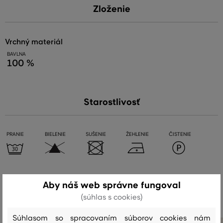
Zloženie
vrchný materiál
BAVLNA
100 %
Starostlivosť
PRANIE
BIELENIE
SUŠENIE
ŽEHLENIE
ČISTENIE
Odporúčané produkty
Aby náš web správne fungoval
(súhlas s cookies)
Súhlasom so spracovaním súborov cookies nám