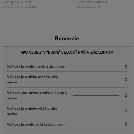
Dostupné veľkosti:
Dostupné veľkosti:
+2 ďalšie
32
,
34
,
36
,
38
,
40
32
,
34
,
36
,
38
,
40
Recenzie
AKO SEDELA VYBRANÁ VEĽKOSŤ NAŠIM ZÁKAZNÍKOM
Veľkosť je oveľa menšia ako nosím
0
Veľkosť je o niečo menšia ako
0
nosím
Veľkosť zodpovedá veľkosti, ktorú
1
nosím
Veľkosť je o niečo väčšia ako
0
nosím
Veľkosť je oveľa väčšia ako nosím
0