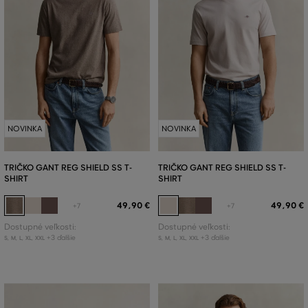
NOVINKA
NOVINKA
TRIČKO GANT REG SHIELD SS T-
TRIČKO GANT REG SHIELD SS T-
SHIRT
SHIRT
49
,
90 €
49
,
90 €
+7
+7
Dostupné veľkosti:
Dostupné veľkosti:
+3 ďalšie
+3 ďalšie
S
,
M
,
L
,
XL
,
XXL
S
,
M
,
L
,
XL
,
XXL