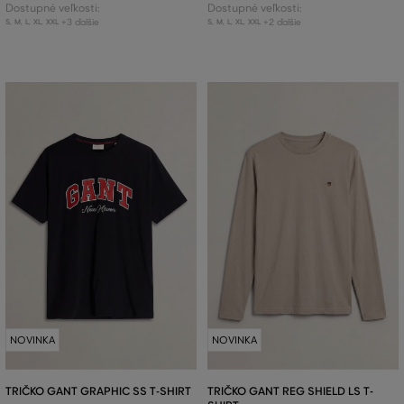
Dostupné veľkosti:
Dostupné veľkosti:
+3 ďalšie
+2 ďalšie
S
,
M
,
L
,
XL
,
XXL
S
,
M
,
L
,
XL
,
XXL
NOVINKA
NOVINKA
TRIČKO GANT GRAPHIC SS T-SHIRT
TRIČKO GANT REG SHIELD LS T-