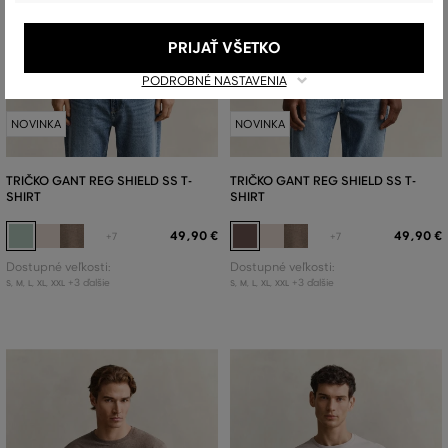
PRIJAŤ VŠETKO
PODROBNÉ NASTAVENIA
NOVINKA
NOVINKA
TRIČKO GANT REG SHIELD SS T-
TRIČKO GANT REG SHIELD SS T-
SHIRT
SHIRT
49
,
90 €
49
,
90 €
+7
+7
Dostupné veľkosti:
Dostupné veľkosti:
+3 ďalšie
+3 ďalšie
S
,
M
,
L
,
XL
,
XXL
S
,
M
,
L
,
XL
,
XXL