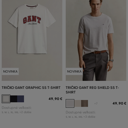
NOVINKA
NOVINKA
TRIČKO GANT GRAPHIC SS T-SHIRT
TRIČKO GANT REG SHIELD SS T-
SHIRT
49
,
90 €
49
,
90 €
+7
Dostupné veľkosti:
+2 ďalšie
Dostupné veľkosti:
S
,
M
,
L
,
XL
,
XXL
+3 ďalšie
S
,
M
,
L
,
XL
,
XXL