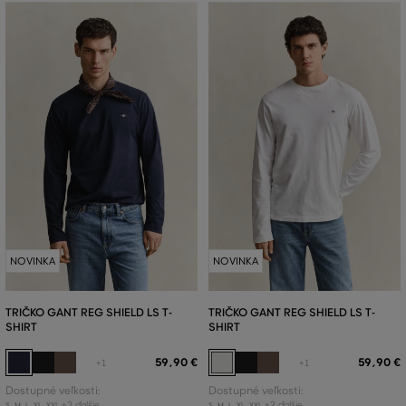
NOVINKA
NOVINKA
TRIČKO GANT REG SHIELD LS T-
TRIČKO GANT REG SHIELD LS T-
SHIRT
SHIRT
59
,
90 €
59
,
90 €
+1
+1
Dostupné veľkosti:
Dostupné veľkosti:
+3 ďalšie
+2 ďalšie
S
,
M
,
L
,
XL
,
XXL
S
,
M
,
L
,
XL
,
XXL