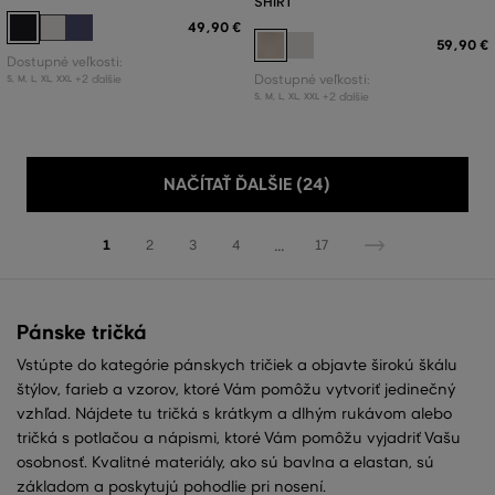
SHIRT
49
,
90 €
59
,
90 €
Dostupné veľkosti:
+2 ďalšie
Dostupné veľkosti:
S
,
M
,
L
,
XL
,
XXL
+2 ďalšie
S
,
M
,
L
,
XL
,
XXL
NAČÍTAŤ ĎALŠIE (24)
...
1
2
3
4
17
Pánske tričká
Vstúpte do kategórie pánskych tričiek a objavte širokú škálu
štýlov, farieb a vzorov, ktoré Vám pomôžu vytvoriť jedinečný
vzhľad. Nájdete tu tričká s krátkym a dlhým rukávom alebo
tričká s potlačou a nápismi, ktoré Vám pomôžu vyjadriť Vašu
osobnosť. Kvalitné materiály, ako sú bavlna a elastan, sú
základom a poskytujú pohodlie pri nosení.