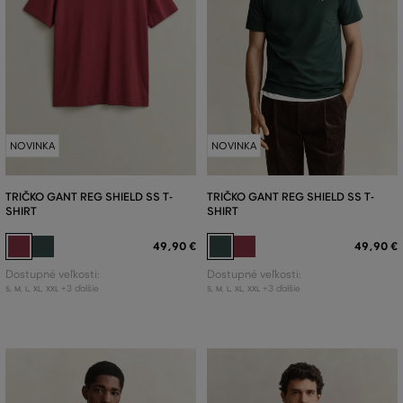
NOVINKA
NOVINKA
TRIČKO GANT REG SHIELD SS T-
TRIČKO GANT REG SHIELD SS T-
SHIRT
SHIRT
49
,
90 €
49
,
90 €
Dostupné veľkosti:
Dostupné veľkosti:
+3 ďalšie
+3 ďalšie
S
,
M
,
L
,
XL
,
XXL
S
,
M
,
L
,
XL
,
XXL