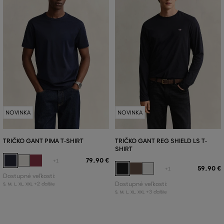
NOVINKA
NOVINKA
TRIČKO GANT PIMA T-SHIRT
TRIČKO GANT REG SHIELD LS T-
SHIRT
79
,
90 €
+1
59
,
90 €
+1
Dostupné veľkosti:
+2 ďalšie
Dostupné veľkosti:
S
,
M
,
L
,
XL
,
XXL
+3 ďalšie
S
,
M
,
L
,
XL
,
XXL