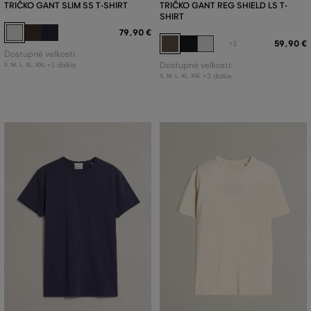
TRIČKO GANT SLIM SS T-SHIRT
TRIČKO GANT REG SHIELD LS T-
SHIRT
79
,
90 €
59
,
90 €
+1
Dostupné veľkosti:
+1 ďalšia
Dostupné veľkosti:
S
,
M
,
L
,
XL
,
XXL
+3 ďalšie
S
,
M
,
L
,
XL
,
XXL