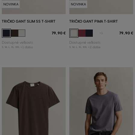
NOVINKA
NOVINKA
TRIČKO GANT SLIM SS T-SHIRT
TRIČKO GANT PIMA T-SHIRT
79
,
90 €
79
,
90 €
+1
Dostupné veľkosti:
Dostupné veľkosti:
+1 ďalšia
+2 ďalšie
S
,
M
,
L
,
XL
,
XXL
S
,
M
,
L
,
XL
,
XXL