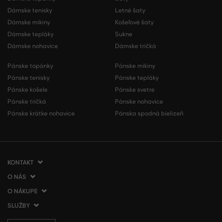
Dámske tenisky
Letné šaty
Dámske mikiny
Košeľové šaty
Dámske tepláky
Sukne
Dámske nohavice
Dámske tričká
Pánske topánky
Pánske mikiny
Pánske tenisky
Pánske tepláky
Pánske košele
Pánske svetre
Pánske tričká
Pánske nohavice
Pánske krátke nohavice
Pánska spodná bielizeň
KONTAKT
O NÁS
VERMONT Services Slovakia s. r. o.
Vlčie hrdlo 53
O NÁKUPE
O spoločnosti
821 07 Bratislava
Kontakt
SLUŽBY
Ako nakupovať
Slovenská republika
Predajne VERMONT
Obchodné podmienky
Doprava a platba