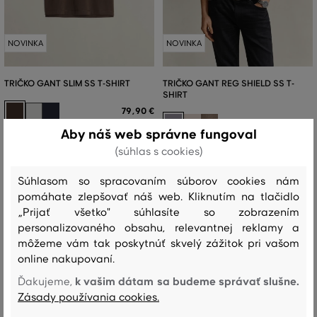
NOVINKA
NOVINKA
TRIČKO GANT SLIM SS T-SHIRT
TRIČKO GANT REG SHIELD SS T-
SHIRT
79
,
90 €
49
,
90 €
+7
Aby náš web správne fungoval
Dostupné veľkosti:
+1 ďalšia
Dostupné veľkosti:
S
,
M
,
L
,
XL
,
XXL
(súhlas s cookies)
+3 ďalšie
S
,
M
,
L
,
XL
,
XXL
Súhlasom so spracovaním súborov cookies nám
pomáhate zlepšovať náš web. Kliknutím na tlačidlo
„Prijať všetko" súhlasíte so zobrazením
personalizovaného obsahu, relevantnej reklamy a
môžeme vám tak poskytnúť skvelý zážitok pri vašom
online nakupovaní.
k vašim dátam sa budeme správať slušne.
Ďakujeme,
Zásady používania cookies.