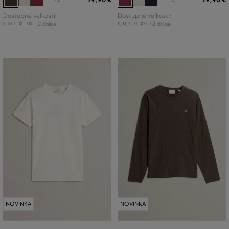
Dostupné veľkosti:
Dostupné veľkosti:
+2 ďalšie
+2 ďalšie
S
,
M
,
L
,
XL
,
XXL
S
,
M
,
L
,
XL
,
XXL
NOVINKA
NOVINKA