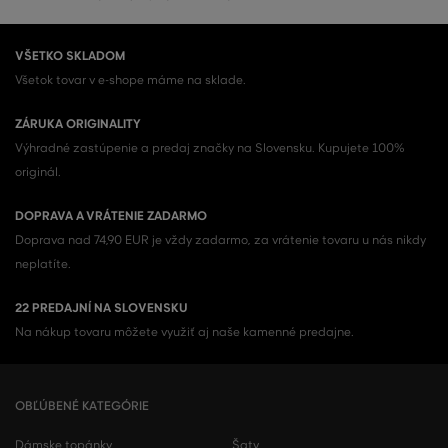
VŠETKO SKLADOM
Všetok tovar v e-shope máme na sklade.
ZÁRUKA ORIGINALITY
Výhradné zastúpenie a predaj značky na Slovensku. Kupujete 100%
originál.
DOPRAVA A VRÁTENIE ZADARMO
Doprava nad 74,90 EUR je vždy zadarmo, za vrátenie tovaru u nás nikdy
neplatíte.
22 PREDAJNÍ NA SLOVENSKU
Na nákup tovaru môžete využiť aj naše kamenné predajne.
OBĽÚBENÉ KATEGÓRIE
Dámske topánky
Šaty