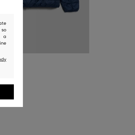
ate
 so
y a
ine
ady