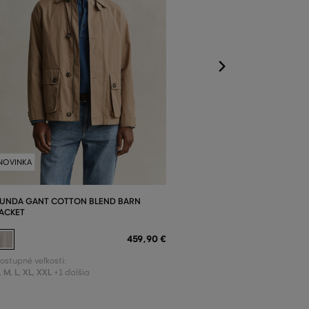
S
,
M
,
L
,
XL
,
XXL
+
NOVINKA
UNDA GANT COTTON BLEND BARN
ACKET
459
,
90 €
ostupné veľkosti:
,
M
,
L
,
XL
,
XXL
+1 ďalšia