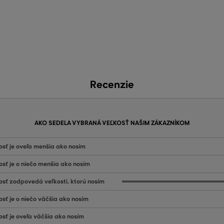
Recenzie
AKO SEDELA VYBRANÁ VEĽKOSŤ NAŠIM ZÁKAZNÍKOM
osť je oveľa menšia ako nosím
osť je o niečo menšia ako nosím
osť zodpovedá veľkosti, ktorú nosím
osť je o niečo väčšia ako nosím
osť je oveľa väčšia ako nosím