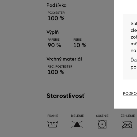
podšívka
POLYESTER
100 %
Sú
zl
výplň
zo
PÁPERIE
PERIE
mô
90 %
10 %
na
vrchný materiál
Ďa
po
REC. POLYESTER
100 %
PODROB
Starostlivosť
PRANIE
BIELENIE
SUŠENIE
ŽEHLENIE