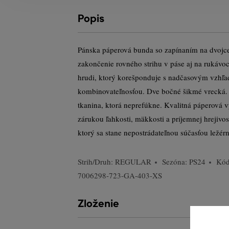
Popis
Pánska páperová bunda so zapínaním na dvojces
zakončenie rovného strihu v páse aj na rukávo
hrudi, ktorý korešponduje s nadčasovým vzhľ
kombinovateľnosťou. Dve bočné šikmé vrecká.
tkanina, ktorá neprefúkne. Kvalitná páperová v
zárukou ľahkosti, mäkkosti a príjemnej hrejivo
ktorý sa stane nepostrádateľnou súčasťou ležérn
Strih/Druh:
REGULAR
Sezóna: PS24
Kód
7006298-723-GA-403-XS
Zloženie