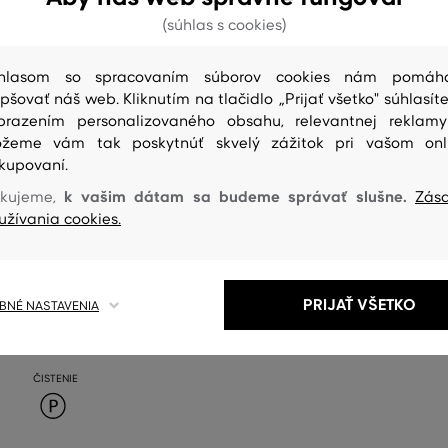
(súhlas s cookies)
hlasom so spracovaním súborov cookies nám pomáh
epšovať náš web. Kliknutím na tlačidlo „Prijať všetko" súhlasíte
brazením personalizovaného obsahu, relevantnej reklam
žeme vám tak poskytnúť skvelý zážitok pri vašom onl
kupovaní.
k vašim dátam sa budeme správať slušne.
kujeme,
Zás
užívania cookies.
PRIJAŤ VŠETKO
NÉ NASTAVENIA
ČISTENIE