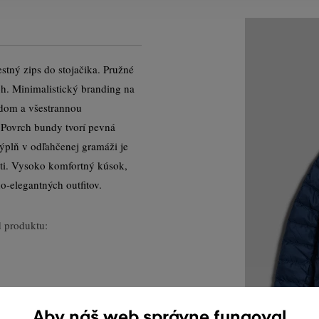
tný zips do stojačika. Pružné
ch. Minimalistický branding na
adom a všestrannou
 Povrch bundy tvorí pevná
ýplň v odľahčenej gramáži je
sti. Vysoko komfortný kúsok,
o-elegantných outfitov.
 produktu:
Aby náš web správne fungoval