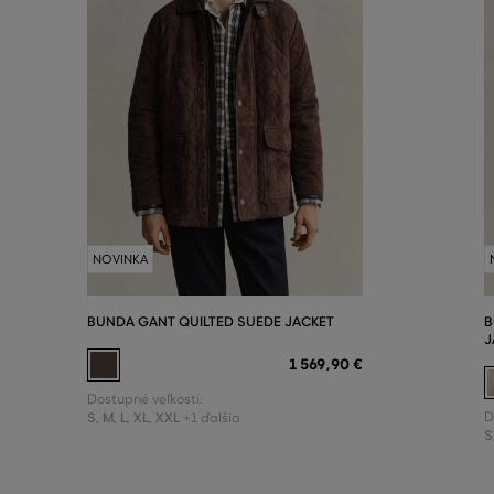
NOVINKA
BUNDA GANT QUILTED SUEDE JACKET
B
J
1 569
,
90 €
Dostupné veľkosti:
S
,
M
,
L
,
XL
,
XXL
D
+1 ďalšia
S