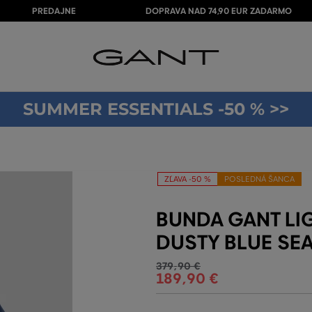
PREDAJNE
DOPRAVA NAD 74,90 EUR ZADARMO
SUMMER ESSENTIALS -50 % >>
ZĽAVA -50 %
POSLEDNÁ ŠANCA
BUNDA GANT LI
DUSTY BLUE SE
379
,
90 €
189
,
90 €