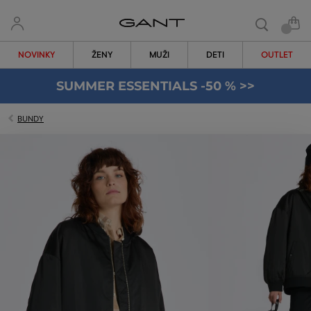
NOVINKY
ŽENY
MUŽI
DETI
OUTLET
SUMMER ESSENTIALS -50 % >>
BUNDY