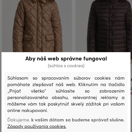
Aby náš web správne fungoval
(súhlas s cookies)
Súhlasom so spracovaním súborov cookies nám
BUNDA GANT QUILTED JACKET WITH
BUNDA GANT LIGHT DOWN JAC
pomáhate zlepšovať náš web. Kliknutím na tlačidlo
CORD TRIM
3
„Prijať všetko" súhlasíte so zobrazením
1
409
,
90 €
personalizovaného obsahu, relevantnej reklamy a
204
,
90 €
Dostupné veľkosti:
môžeme vám tak poskytnúť skvelý zážitok pri vašom
Dostupné veľkosti:
+1 ďalšia
XS
,
S
,
M
,
L
,
XL
online nakupovaní.
+1 ďalšia
XS
,
S
,
M
,
L
,
XL
k vašim dátam sa budeme správať slušne.
Ďakujeme,
Zásady používania cookies.