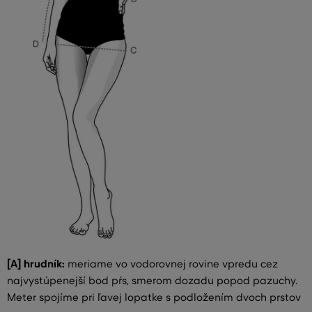
[A] hrudník:
meriame vo vodorovnej rovine vpredu cez
najvystúpenejší bod pŕs, smerom dozadu popod pazuchy.
Meter spojíme pri ľavej lopatke s podložením dvoch prstov