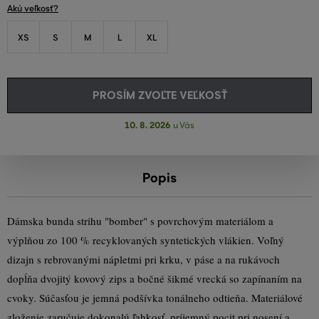
Akú veľkosť?
XS
S
M
L
XL
PROSÍM ZVOĽTE VEĽKOSŤ
10. 8. 2026
u Vás
Popis
Dámska bunda strihu "bomber" s povrchovým materiálom a
výplňou zo 100 % recyklovaných syntetických vlákien. Voľný
dizajn s rebrovanými nápletmi pri krku, v páse a na rukávoch
dopĺňa dvojitý kovový zips a bočné šikmé vrecká so zapínaním na
cvoky. Súčasťou je jemná podšívka tonálneho odtieňa. Materiálové
zloženie zaručuje dokonalú ľahkosť, príjemný pocit pri nosení a