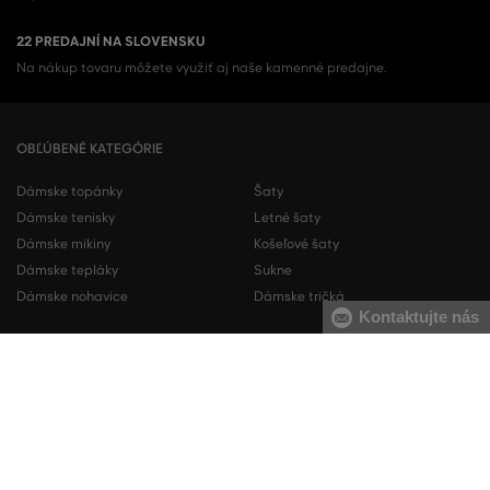
22 PREDAJNÍ NA SLOVENSKU
Na nákup tovaru môžete využiť aj naše kamenné predajne.
OBĽÚBENÉ KATEGÓRIE
Dámske topánky
Šaty
Dámske tenisky
Letné šaty
Dámske mikiny
Košeľové šaty
Dámske tepláky
Sukne
Dámske nohavice
Dámske tričká
Kontaktujte nás
Pánske topánky
Pánske mikiny
Pánske tenisky
Pánske tepláky
Pánske košele
Pánske svetre
Pánske tričká
Pánske nohavice
Pánske krátke nohavice
Pánska spodná bielizeň