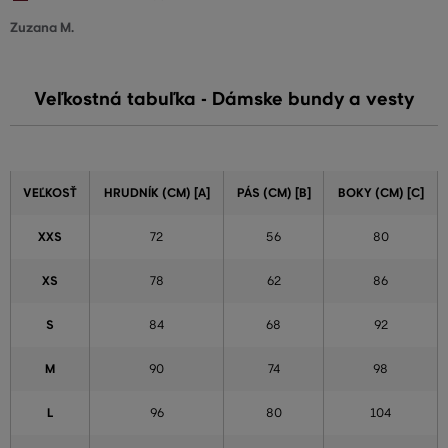
Zuzana M.
Veľkostná tabuľka - Dámske bundy a vesty
VEĽKOSŤ
HRUDNÍK (CM) [A]
PÁS (CM) [B]
BOKY (CM) [C]
XXS
72
56
80
XS
78
62
86
S
84
68
92
M
90
74
98
L
96
80
104