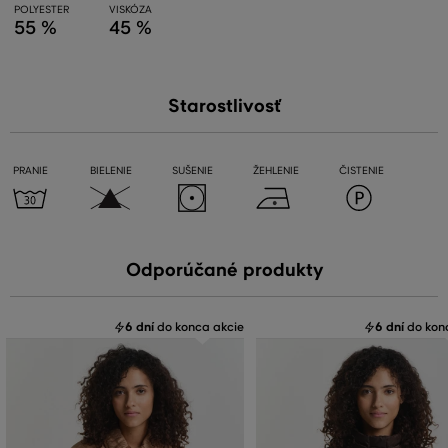
POLYESTER
VISKÓZA
55 %
45 %
Starostlivosť
PRANIE
BIELENIE
SUŠENIE
ŽEHLENIE
ČISTENIE
Odporúčané produkty
6 dní
do konca akcie
6 dní
do kon