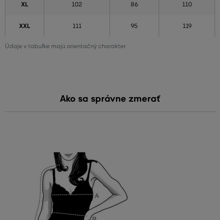
XL
102
86
110
XXL
111
95
119
Údaje v tabuľke majú orientačný charakter
Ako sa správne zmerať