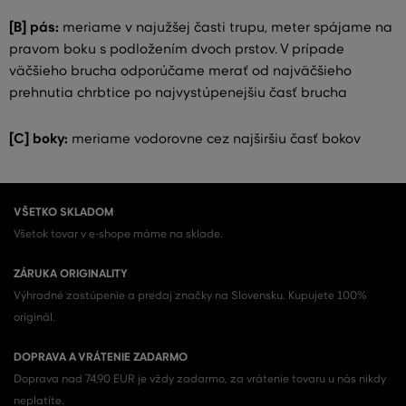
[B] pás:
meriame v najužšej časti trupu, meter spájame na
pravom boku s podložením dvoch prstov. V prípade
väčšieho brucha odporúčame merať od najväčšieho
prehnutia chrbtice po najvystúpenejšiu časť brucha
[C] boky:
meriame vodorovne cez najširšiu časť bokov
VŠETKO SKLADOM
Všetok tovar v e-shope máme na sklade.
ZÁRUKA ORIGINALITY
Výhradné zastúpenie a predaj značky na Slovensku. Kupujete 100%
originál.
DOPRAVA A VRÁTENIE ZADARMO
Doprava nad 74,90 EUR je vždy zadarmo, za vrátenie tovaru u nás nikdy
neplatíte.