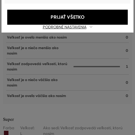
Recenzie
PRIJAŤ VŠETKO
AKO SEDELA VYBRANÁ VEĽKOSŤ NAŠIM ZÁKAZNÍKOM
PODROBNÉ NASTAVENIA
Veľkosť je oveľa menšia ako nosím
0
Veľkosť je o niečo menšia ako
0
nosím
Veľkosť zodpovedá veľkosti, ktorú
1
nosím
Veľkosť je o niečo väčšia ako
0
nosím
Veľkosť je oveľa väčšia ako nosím
0
Super
Farba
Veľkosť:
Ako sedí: Veľkosť zodpovedá veľkosti, ktorú
L
nosím