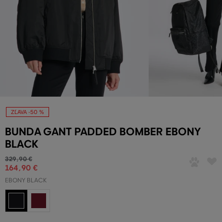
ZĽAVA -50 %
BUNDA GANT PADDED BOMBER EBONY
BLACK
329
,
90 €
164
,
90 €
EBONY BLACK