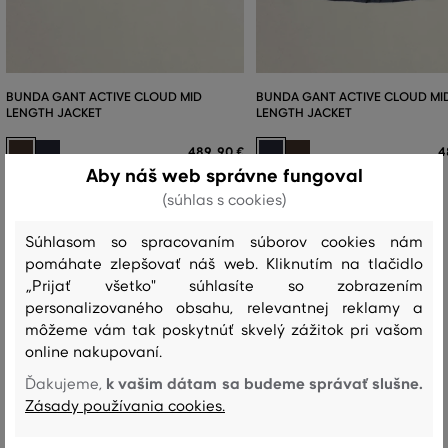
BUNDA GANT ACTIVE CLOUD MID
BUNDA GANT ACTIVE CLOUD MI
LENGTH JACKET
LENGTH JACKET
489
,
90 €
4
Aby náš web správne fungoval
Dostupné veľkosti:
Dostupné veľkosti:
(súhlas s cookies)
+1 ďalšia
+1 ďalšia
S
,
M
,
L
,
XL
,
XXL
S
,
M
,
L
,
XL
,
XXL
Súhlasom so spracovaním súborov cookies nám
pomáhate zlepšovať náš web. Kliknutím na tlačidlo
„Prijať všetko" súhlasíte so zobrazením
Recenzie
personalizovaného obsahu, relevantnej reklamy a
môžeme vám tak poskytnúť skvelý zážitok pri vašom
online nakupovaní.
AKO SEDELA VYBRANÁ VEĽKOSŤ NAŠIM ZÁKAZNÍKOM
k vašim dátam sa budeme správať slušne.
Ďakujeme,
Veľkosť je oveľa menšia ako nosím
1
Zásady používania cookies.
Veľkosť je o niečo menšia ako
2