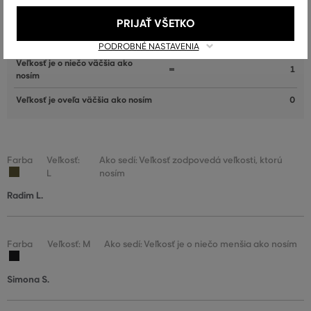
nosím
PRIJAŤ VŠETKO
Veľkosť zodpovedá veľkosti, ktorú
18
nosím
PODROBNÉ NASTAVENIA
Veľkosť je o niečo väčšia ako
1
nosím
Veľkosť je oveľa väčšia ako nosím
0
Farba
Veľkosť:
Ako sedí: Veľkosť zodpovedá veľkosti, ktorú
L
nosím
Radim L.
Farba
Veľkosť: M
Ako sedí: Veľkosť je o niečo menšia ako nosím
Simona S.