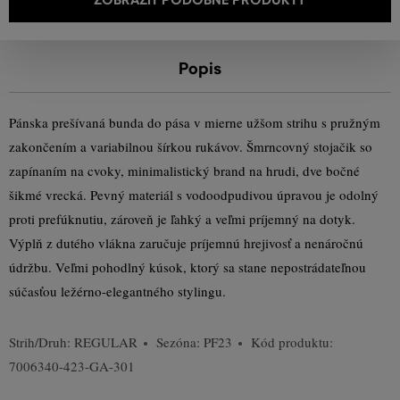
Popis
Pánska prešívaná bunda do pása v mierne užšom strihu s pružným
zakončením a variabilnou šírkou rukávov. Šmrncovný stojačik so
zapínaním na cvoky, minimalistický brand na hrudi, dve bočné
šikmé vrecká. Pevný materiál s vodoodpudivou úpravou je odolný
proti prefúknutiu, zároveň je ľahký a veľmi príjemný na dotyk.
Výplň z dutého vlákna zaručuje príjemnú hrejivosť a nenáročnú
údržbu. Veľmi pohodlný kúsok, ktorý sa stane nepostrádateľnou
súčasťou ležérno-elegantného stylingu.
Strih/Druh:
REGULAR
Sezóna: PF23
Kód produktu:
7006340-423-GA-301