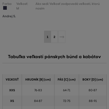
Farba
Veľkosť:
Ako sedí: Veľkosť zodpovedá veľkosti, ktorú
M
nosím
Andrej S.
1
2
Tabuľka veľkostí pánskych búnd a kabátov
VEĽKOSŤ
HRUDNÍK [B] (cm)
PÁS [C] (cm)
BOKY [D] (cm)
XXS
76-83
64-71
80-87
XS
84-87
72-75
88-91