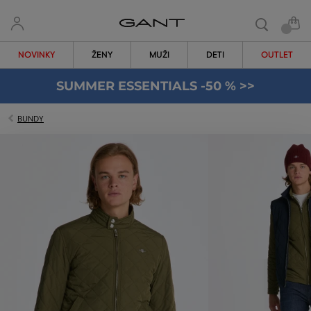
NOVINKY
ŽENY
MUŽI
DETI
OUTLET
SUMMER ESSENTIALS -50 % >>
BUNDY