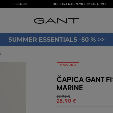
PREDAJNE
DOPRAVA NAD 74,90 EUR ZADARMO
SUMMER ESSENTIALS -50 % >>
E
ZĽAVA -50 %
ČAPICA GANT F
MARINE
57
,
90 €
28
,
90 €