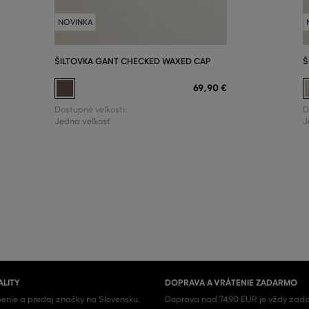
NOVINKA
ŠILTOVKA GANT CHECKED WAXED CAP
Š
69
,
90 €
Dostupné veľkosti:
D
Jedna veľkosť
J
ALITY
DOPRAVA A VRÁTENIE ZADARMO
enie a predaj značky na Slovensku.
Doprava nad 74,90 EUR je vždy zada