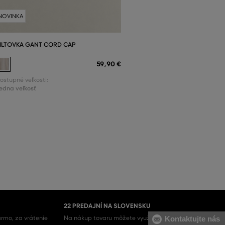
NOVINKA
ILTOVKA GANT CORD CAP
59
,
90 €
ostupné veľkosti:
edna veľkosť
22 PREDAJNÍ NA SLOVENSKU
Kontaktujte nás
rmo, za vrátenie
Na nákup tovaru môžete využiť aj naše kamenné