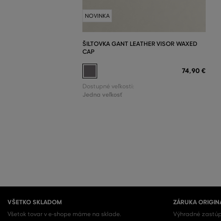
NOVINKA
ŠILTOVKA GANT LEATHER VISOR WAXED
CAP
74
,
90 €
Dostupné veľkosti:
Jedna veľkosť
VŠETKO SKLADOM
ZÁRUKA ORIGIN
Všetok tovar v e-shope máme na sklade.
Výhradné zastúp