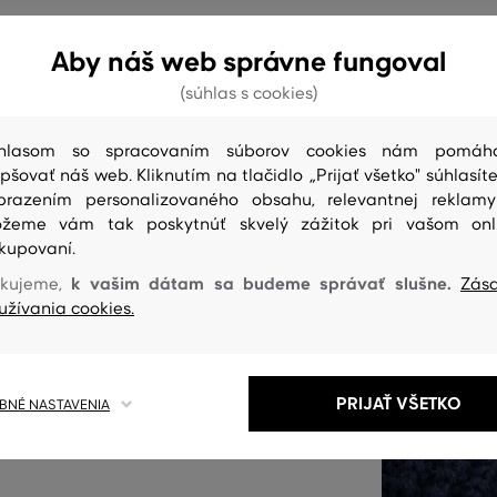
Aby náš web správne fungoval
(súhlas s cookies)
m labelom na prednej strane
 univerzálna veľkosť.
hlasom so spracovaním súborov cookies nám pomáh
rí na dotyk veľmi mäkké
epšovať náš web. Kliknutím na tlačidlo „Prijať všetko" súhlasíte
ou, ktorá vďaka svojmu
brazením personalizovaného obsahu, relevantnej reklam
žeme vám tak poskytnúť skvelý zážitok pri vašom onl
yzie a je neobyčajne príjemná
kupovaní.
lnok, ktorý sa stane obľúbenou
k vašim dátam sa budeme správať slušne.
kujeme,
Zás
užívania cookies.
GC-410-0
PRIJAŤ VŠETKO
NÉ NASTAVENIA