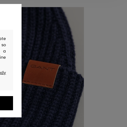
ate
 so
y a
ine
ady