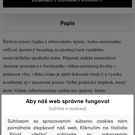
Popis
Štýlová unisex čiapka z rebrovaného úpletu. Jedna univerzálna
veľkosť, športový branding na prednej časti variabilne
nastaviteľného spodného lemu. Príjemne mäkké materiálové
zloženie pozostáva z bavlneného vlákna prémiovej kvality s
prímesou vlny, vďaka čomu je úplet dokonale hrejivý a vysoko
komfortný aj v mrazivom počasí. Veľmi praktický doplnok, ktorý
dodá Vášmu voľnočasovému outfitu ten správny šmrnc.
Aby náš web správne fungoval
Sezóna: FW23
Kód produktu:
9910024-623-GC-130
(súhlas s cookies)
Súhlasom so spracovaním súborov cookies nám
Zloženie
pomáhate zlepšovať náš web. Kliknutím na tlačidlo
„Prijať všetko" súhlasíte so zobrazením