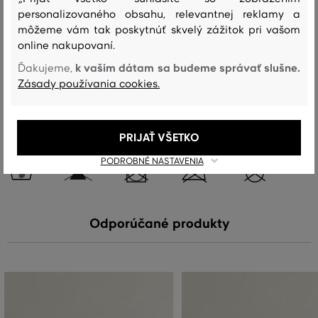
personalizovaného obsahu, relevantnej reklamy a
vrchný materiál
môžeme vám tak poskytnúť skvelý zážitok pri vašom
BAVLNA
POLYAMID
VLNA
online nakupovaní.
60 %
30 %
10 %
k vašim dátam sa budeme správať slušne.
Ďakujeme,
Zásady používania cookies.
Starostlivosť
PRIJAŤ VŠETKO
PRANIE
BIELENIE
SUŠENIE
ŽEHLENIE
ČISTENIE
PODROBNÉ NASTAVENIA
Odporúčané produkty