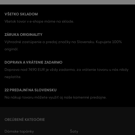
VŠETKO SKLADOM
Všetok tovar v e-shope máme na sklade.
ZÁRUKA ORIGINALITY
Výhradné zastúpenie a predaj značky na Slovensku. Kupujete 100%
originál.
DOPRAVA A VRÁTENIE ZADARMO
Doprava nad 74,90 EUR je vždy zadarmo, za vrátenie tovaru u nás nikdy
neplatíte.
22 PREDAJNÍ NA SLOVENSKU
Na nákup tovaru môžete využiť aj naše kamenné predajne.
OBĽÚBENÉ KATEGÓRIE
Dámske topánky
Šaty