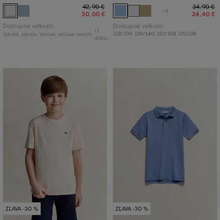
42
,
90 €
34
,
90 €
+4
30
,
00 €
24
,
40 €
Dostupné veľkosti:
Dostupné veľkosti:
+1
128/134
,
134/140
,
152/158
,
170/176
122/128
,
128/134
,
134/140
,
140/146
,
164/170
ďalšia
ZĽAVA -30 %
ZĽAVA -30 %