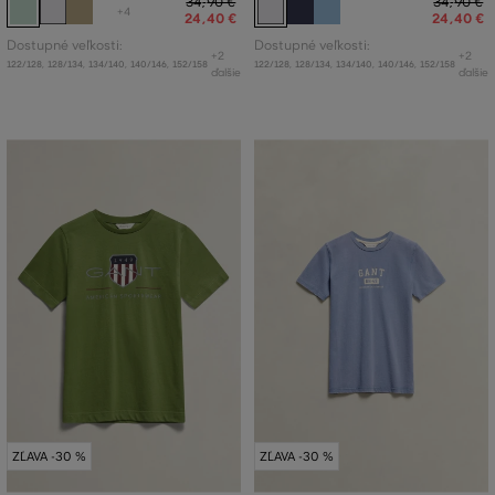
34
,
90 €
34
,
90 €
+4
24
,
40 €
24
,
40 €
Dostupné veľkosti:
Dostupné veľkosti:
+2
+2
122/128
,
128/134
,
134/140
,
140/146
,
152/158
122/128
,
128/134
,
134/140
,
140/146
,
152/158
ďalšie
ďalšie
ZĽAVA -30 %
ZĽAVA -30 %