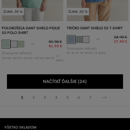
ZĽAVA -30 %
ZĽAVA -30 %
POLOKOŠEĽA GANT SHIELD PIQUE
TRIČKO GANT SHIELD SS T-SHIRT
SS POLO SHIRT
24
,
90 €
+8
17
,
40 €
59
,
90 €
+5
41
,
90 €
Dostupné veľkosti:
Dostupné veľkosti:
+2 ďalšie
80
,
86
,
92
,
98
,
98/104
+1
122/128
,
128/134
,
134/140
,
140/146
,
164/170
ďalšia
NAČÍTAŤ ĎALŠIE (24)
1
2
3
4
5
6
7
VŠETKO SKLADOM