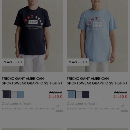
ZĽAVA -30 %
ZĽAVA -30 %
TRIČKO GANT AMERICAN
TRIČKO GANT AMERICAN
SPORTSWEAR GRAPHIC SS T-SHIRT
SPORTSWEAR GRAPHIC SS T-SHIRT
34
,
90 €
34
,
90 €
24
,
40 €
24
,
40 €
Dostupné veľkosti:
Dostupné veľkosti:
+2
+2
122/128
,
128/134
,
134/140
,
140/146
,
152/158
122/128
,
128/134
,
134/140
,
140/146
,
152/158
ďalšie
ďalšie