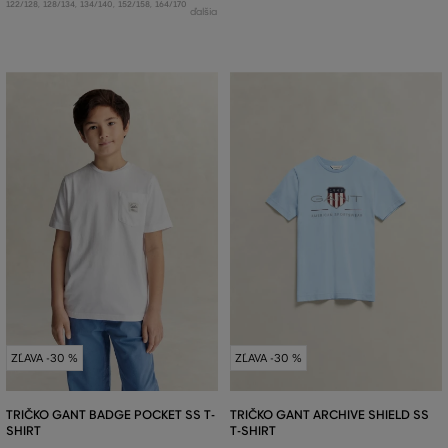
122/128
,
128/134
,
134/140
,
152/158
,
164/170
ďalšia
ZĽAVA -30 %
ZĽAVA -30 %
TRIČKO GANT BADGE POCKET SS T-
TRIČKO GANT ARCHIVE SHIELD SS
SHIRT
T-SHIRT