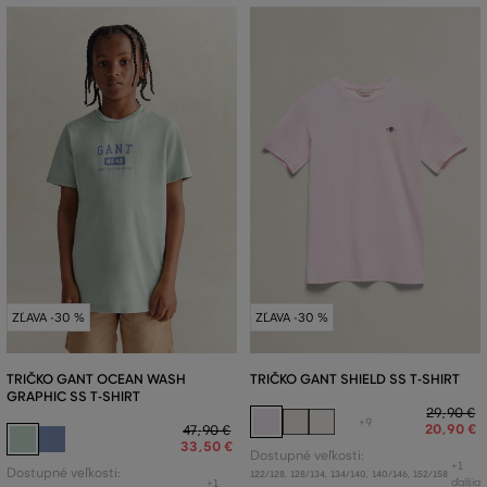
ZĽAVA -30 %
ZĽAVA -30 %
TRIČKO GANT OCEAN WASH
TRIČKO GANT SHIELD SS T-SHIRT
GRAPHIC SS T-SHIRT
29
,
90 €
+9
20
,
90 €
47
,
90 €
33
,
50 €
Dostupné veľkosti:
+1
Dostupné veľkosti:
122/128
,
128/134
,
134/140
,
140/146
,
152/158
ďalšia
+1