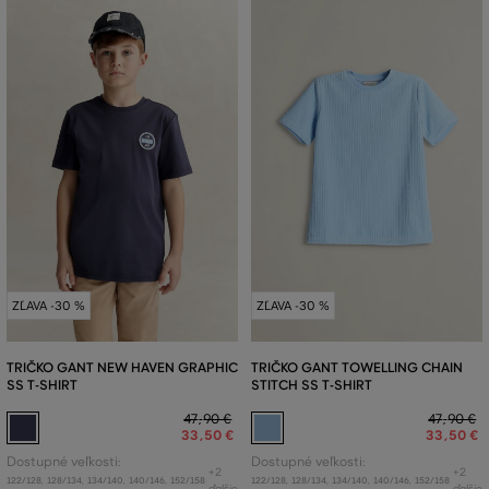
ZĽAVA -30 %
ZĽAVA -30 %
TRIČKO GANT NEW HAVEN GRAPHIC
TRIČKO GANT TOWELLING CHAIN
SS T-SHIRT
STITCH SS T-SHIRT
47
,
90 €
47
,
90 €
33
,
50 €
33
,
50 €
Dostupné veľkosti:
Dostupné veľkosti:
+2
+2
122/128
,
128/134
,
134/140
,
140/146
,
152/158
122/128
,
128/134
,
134/140
,
140/146
,
152/158
ďalšie
ďalšie