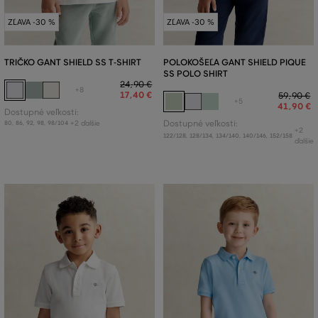
ZĽAVA -30 %
ZĽAVA -30 %
TRIČKO GANT SHIELD SS T-SHIRT
POLOKOŠEĽA GANT SHIELD PIQUE
SS POLO SHIRT
24
,
90 €
+8
17
,
40 €
59
,
90 €
+5
41
,
90 €
Dostupné veľkosti:
+2 ďalšie
Dostupné veľkosti:
80
,
86
,
92
,
98
,
98/104
+2
122/128
,
128/134
,
134/140
,
140/146
,
152/158
ďalšie