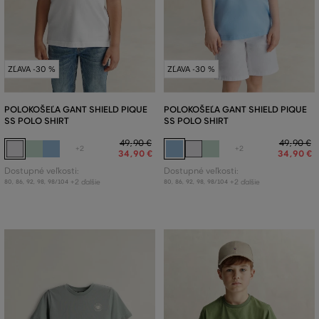
ZĽAVA -30 %
ZĽAVA -30 %
POLOKOŠEĽA GANT SHIELD PIQUE
POLOKOŠEĽA GANT SHIELD PIQUE
SS POLO SHIRT
SS POLO SHIRT
49
,
90 €
49
,
90 €
+2
+2
34
,
90 €
34
,
90 €
Dostupné veľkosti:
Dostupné veľkosti:
+2 ďalšie
+2 ďalšie
80
,
86
,
92
,
98
,
98/104
80
,
86
,
92
,
98
,
98/104