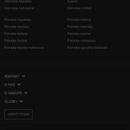
Dámske tepláky
Sukne
Dámske nohavice
Dámske tričká
Pánske topánky
Pánske mikiny
Pánske tenisky
Pánske tepláky
Pánske košele
Pánske svetre
Pánske tričká
Pánske nohavice
Pánske krátke nohavice
Pánska spodná bielizeň
KONTAKT
O NÁS
VERMONT Services Slovakia s. r. o.
Vlčie hrdlo 53
O NÁKUPE
O spoločnosti
821 07 Bratislava
Kontakt
SLUŽBY
Ako nakupovať
Slovenská republika
Predajne VERMONT
Obchodné podmienky
Doprava a platba
tel.:
+421 2 3500 3000
Affiliate program
VRÁTIŤ TOVAR
Vrátenie tovaru
Darčekové poukážky
info@gant.sk
Presscentrum
Reklamácie
VERMONT Club
Používanie cookies