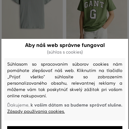
Aby náš web správne fungoval
ZĽAVA -30 %
ZĽAVA -30 %
(súhlas s cookies)
TRIČKO GANT CIRCLE GRAPHIC SS
TRIČKO GANT LARGE GRAPHIC SS
Súhlasom so spracovaním súborov cookies nám
T-SHIRT
T-SHIRT
pomáhate zlepšovať náš web. Kliknutím na tlačidlo
34
,
90 €
42
,
90 €
„Prijať všetko" súhlasíte so zobrazením
24
,
40 €
30
,
00 €
personalizovaného obsahu, relevantnej reklamy a
Dostupné veľkosti:
Dostupné veľkosti:
môžeme vám tak poskytnúť skvelý zážitok pri vašom
+2
+2
122/128
,
128/134
,
134/140
,
140/146
,
152/158
122/128
,
128/134
,
134/140
,
140/146
,
152/158
ďalšie
ďalšie
online nakupovaní.
k vašim dátam sa budeme správať slušne.
Ďakujeme,
Zásady používania cookies.