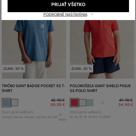
PRIJAŤ VŠETKO
PODROBNÉ NASTAVENIA
ZĽAVA -30 %
ZĽAVA -30 %
TRIČKO GANT BADGE POCKET SS T-
POLOKOŠEĽA GANT SHIELD PIQUE
SHIRT
SS POLO SHIRT
42
,
90 €
49
,
90 €
+2
30
,
00 €
34
,
90 €
Dostupné veľkosti:
Dostupné veľkosti:
+2
+2 ďalšie
80
,
86
,
92
,
98
,
98/104
122/128
,
128/134
,
134/140
,
140/146
,
152/158
ďalšie