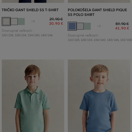
TRIČKO GANT SHIELD SS T-SHIRT
POLOKOŠEĽA GANT SHIELD PIQUE
SS POLO SHIRT
29
,
90 €
+9
20
,
90 €
59
,
90 €
+5
41
,
90 €
Dostupné veľkosti:
122/128
,
128/134
,
134/140
,
140/146
Dostupné veľkosti:
122/128
,
128/134
,
134/140
,
140/146
,
152/158