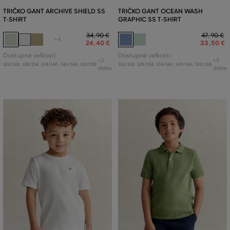
TRIČKO GANT ARCHIVE SHIELD SS
TRIČKO GANT OCEAN WASH
T-SHIRT
GRAPHIC SS T-SHIRT
34
,
90 €
47
,
90 €
+4
24
,
40 €
33
,
50 €
Dostupné veľkosti:
Dostupné veľkosti:
+2
+2
122/128
,
128/134
,
134/140
,
140/146
,
152/158
122/128
,
128/134
,
134/140
,
140/146
,
152/158
ďalšie
ďalšie