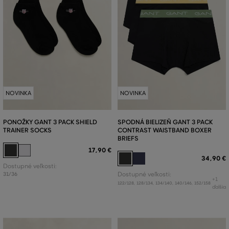
NOVINKA
NOVINKA
PONOŽKY GANT 3 PACK SHIELD
SPODNÁ BIELIZEŇ GANT 3 PACK
TRAINER SOCKS
CONTRAST WAISTBAND BOXER
BRIEFS
17
,
90 €
34
,
90 €
Dostupné veľkosti:
31/36
Dostupné veľkosti:
+1
122/128
,
128/134
,
134/140
,
140/146
,
152/158
ďalšia