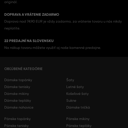
originál.
DOPRAVA A VRÁTENIE ZADARMO
Doprava nad 74,90 EUR je vždy zadarmo, za vrátenie tovaru u nás nikdy
neplatíte.
22 PREDAJNÍ NA SLOVENSKU
Na nákup tovaru môžete využiť aj naše kamenné predajne.
OBĽÚBENÉ KATEGÓRIE
Dámske topánky
Šaty
Dámske tenisky
Letné šaty
Dámske mikiny
Košeľové šaty
Dámske tepláky
Sukne
Dámske nohavice
Dámske tričká
Pánske topánky
Pánske mikiny
Pánske tenisky
Pánske tepláky