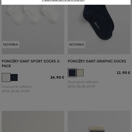
NOVINKA
NOVINKA
PONOŽKY GANT SPORT SOCKS 3-
PONOŽKY GANT GRAPHIC SOCKS
PACK
11
,
90 €
24
,
90 €
Dostupné veľkosti:
Dostupné veľkosti:
19/21
,
22/25
,
27/29
19/21
,
22/25
,
27/29