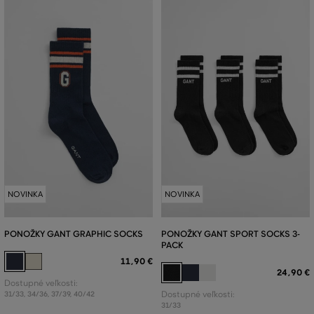
NOVINKA
NOVINKA
PONOŽKY GANT GRAPHIC SOCKS
PONOŽKY GANT SPORT SOCKS 3-
PACK
11
,
90 €
24
,
90 €
Dostupné veľkosti:
31/33
,
34/36
,
37/39
,
40/42
Dostupné veľkosti:
31/33