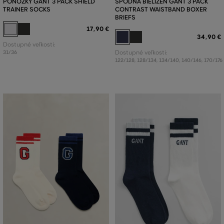
PONOŽKY GANT 3 PACK SHIELD
SPODNÁ BIELIZEŇ GANT 3 PACK
TRAINER SOCKS
CONTRAST WAISTBAND BOXER
BRIEFS
17
,
90 €
34
,
90 €
Dostupné veľkosti:
31/36
Dostupné veľkosti:
122/128
,
128/134
,
134/140
,
140/146
,
170/176