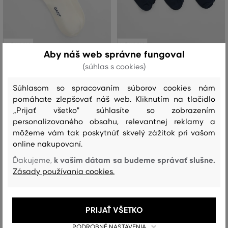
NOVINKA
NOVINKA
Aby náš web správne fungoval
(súhlas s cookies)
PONOŽKY GANT STRIPED
PONOŽKY GANT SPORT SOCKS 3-
COLLEGIATE SOCKS
PACK
Súhlasom so spracovaním súborov cookies nám
pomáhate zlepšovať náš web. Kliknutím na tlačidlo
11
,
90 €
24
,
90 €
„Prijať všetko" súhlasíte so zobrazením
Dostupné veľkosti:
Dostupné veľkosti:
personalizovaného obsahu, relevantnej reklamy a
31/33
,
34/36
,
37/39
,
40/42
19/21
,
22/25
,
27/29
môžeme vám tak poskytnúť skvelý zážitok pri vašom
online nakupovaní.
k vašim dátam sa budeme správať slušne.
Ďakujeme,
Zásady používania cookies.
PRIJAŤ VŠETKO
PODROBNÉ NASTAVENIA