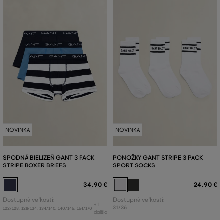
NOVINKA
NOVINKA
SPODNÁ BIELIZEŇ GANT 3 PACK
PONOŽKY GANT STRIPE 3 PACK
STRIPE BOXER BRIEFS
SPORT SOCKS
34
,
90 €
24
,
90 €
Dostupné veľkosti:
Dostupné veľkosti:
+1
31/36
122/128
,
128/134
,
134/140
,
140/146
,
164/170
ďalšia