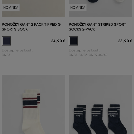
NOVINKA
NOVINKA
PONOŽKY GANT 2 PACK TIPPED G
PONOŽKY GANT STRIPED SPORT
SPORTS SOCK
SOCKS 2-PACK
24
,
90 €
23
,
90 €
Dostupné veľkosti:
Dostupné veľkosti:
31/36
31/33
,
34/36
,
37/39
,
40/42