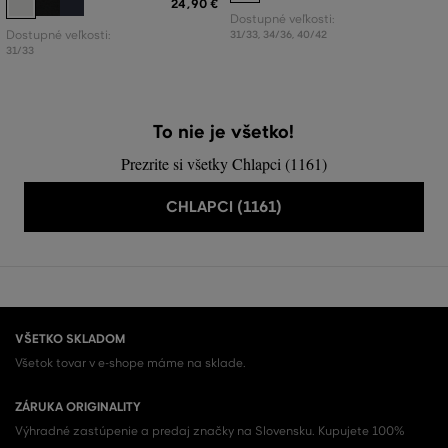
24
,
90 €
Dostupné veľkosti:
Dostupné veľkosti:
31/33
,
34/36
,
40/42
31/33
To nie je všetko!
Prezrite si všetky Chlapci (1161)
CHLAPCI (1161)
VŠETKO SKLADOM
Všetok tovar v e-shope máme na sklade.
ZÁRUKA ORIGINALITY
Výhradné zastúpenie a predaj značky na Slovensku. Kupujete 100%