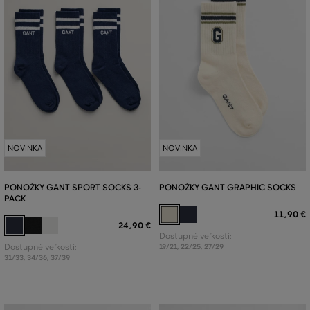
NOVINKA
NOVINKA
PONOŽKY GANT SPORT SOCKS 3-
PONOŽKY GANT GRAPHIC SOCKS
PACK
11
,
90 €
24
,
90 €
Dostupné veľkosti:
Dostupné veľkosti:
19/21
,
22/25
,
27/29
31/33
,
34/36
,
37/39