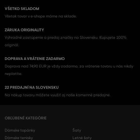
VŠETKO SKLADOM
Všetok tovar v e-shope máme na sklade.
ZÁRUKA ORIGINALITY
Výhradné zastúpenie a predaj značky na Slovensku. Kupujete 100%
originál.
DOPRAVA A VRÁTENIE ZADARMO
Doprava nad 74,90 EUR je vždy zadarmo, za vrátenie tovaru u nás nikdy
neplatíte.
22 PREDAJNÍ NA SLOVENSKU
Na nákup tovaru môžete využiť aj naše kamenné predajne.
OBĽÚBENÉ KATEGÓRIE
Dámske topánky
Šaty
Dámske tenisky
Letné šaty