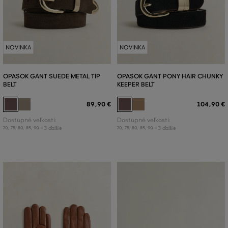
NOVINKA
NOVINKA
OPASOK GANT SUEDE METAL TIP
OPASOK GANT PONY HAIR CHUNKY
BELT
KEEPER BELT
89
,
90 €
104
,
90 €
Dostupné veľkosti:
Dostupné veľkosti:
+3 ďalšie
+3 ďalšie
70
,
75
,
80
,
85
,
90
70
,
75
,
80
,
85
,
90