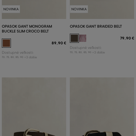
NOVINKA
NOVINKA
OPASOK GANT MONOGRAM
OPASOK GANT BRAIDED BELT
BUCKLE SLIM CROCO BELT
79
,
90 €
89
,
90 €
Dostupné veľkosti:
Dostupné veľkosti:
+3 ďalšie
70
,
75
,
80
,
85
,
90
+3 ďalšie
70
,
75
,
80
,
85
,
90