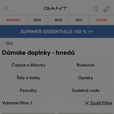
NOVINKY
ŽENY
MUŽI
DETI
OUTLET
SUMMER ESSENTIALS -50 % >>
ŽENY
Dámske doplnky - hnedá
Čapice a šiltovky
Rukavice
Šály a šatky
Opasky
Ponožky
Toaletná voda
Vybrané filtre: 1
Zrušiť Filtre