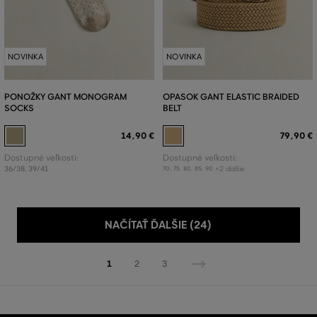
NOVINKA
NOVINKA
PONOŽKY GANT MONOGRAM
OPASOK GANT ELASTIC BRAIDED
SOCKS
BELT
14
,
90 €
79
,
90 €
Dostupné veľkosti:
Dostupné veľkosti:
36/38
,
39/41
+2 ďalšie
70
,
75
,
80
,
85
,
90
NAČÍTAŤ ĎALŠIE (24)
1
2
3