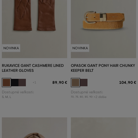
NOVINKA
NOVINKA
RUKAVICE GANT CASHMERE LINED
OPASOK GANT PONY HAIR CHUNKY
LEATHER GLOVES
KEEPER BELT
89
,
90 €
104
,
90 €
+1
Dostupné veľkosti:
Dostupné veľkosti:
S
,
M
,
L
+2 ďalšie
70
,
75
,
80
,
85
,
90