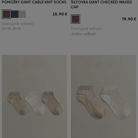
PONOŽKY GANT CABLE KNIT SOCKS
ŠILTOVKA GANT CHECKED WAXED
CAP
15
,
90 €
79
,
90 €
Dostupné veľkosti:
36/38
,
39/41
Dostupné veľkosti:
Jedna veľkosť