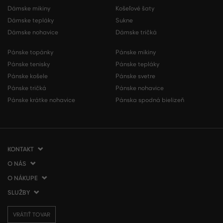
Dámske mikiny
Košeľové šaty
Dámske tepláky
Sukne
Dámske nohavice
Dámske tričká
Pánske topánky
Pánske mikiny
Pánske tenisky
Pánske tepláky
Pánske košele
Pánske svetre
Pánske tričká
Pánske nohavice
Pánske krátke nohavice
Pánska spodná bielizeň
KONTAKT
O NÁS
VERMONT Services Slovakia s. r. o.
Vlčie hrdlo 53
O NÁKUPE
O spoločnosti
821 07 Bratislava
Kontakt
SLUŽBY
Ako nakupovať
Slovenská republika
Predajne VERMONT
Obchodné podmienky
Doprava a platba
tel.:
+421 2 3500 3000
Affiliate program
VRÁTIŤ TOVAR
Vrátenie tovaru
Darčekové poukážky