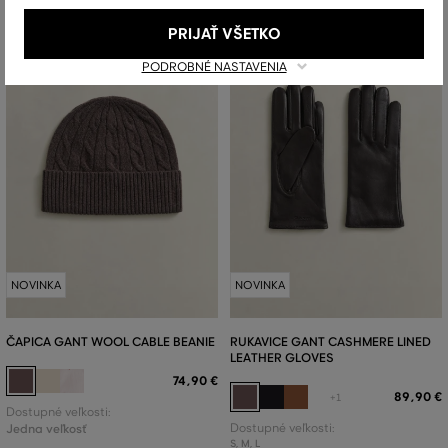
PRIJAŤ VŠETKO
PODROBNÉ NASTAVENIA
NOVINKA
NOVINKA
ČAPICA GANT WOOL CABLE BEANIE
RUKAVICE GANT CASHMERE LINED
LEATHER GLOVES
74
,
90 €
89
,
90 €
+1
Dostupné veľkosti:
Jedna veľkosť
Dostupné veľkosti:
S
,
M
,
L