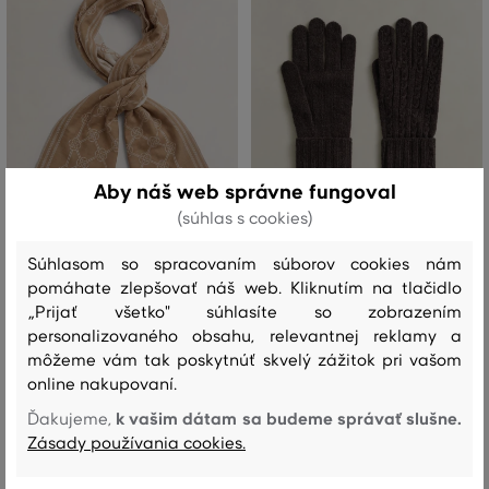
Aby náš web správne fungoval
(súhlas s cookies)
NOVINKA
NOVINKA
Súhlasom so spracovaním súborov cookies nám
pomáhate zlepšovať náš web. Kliknutím na tlačidlo
ŠÁL GANT MONOGRAM JACQUARD
RUKAVICE GANT WOOL CABLE
„Prijať všetko" súhlasíte so zobrazením
WOOL SCARF
GLOVES
personalizovaného obsahu, relevantnej reklamy a
môžeme vám tak poskytnúť skvelý zážitok pri vašom
129
,
90 €
64
,
90 €
online nakupovaní.
Dostupné veľkosti:
Dostupné veľkosti:
Jedna veľkosť
Jedna veľkosť
k vašim dátam sa budeme správať slušne.
Ďakujeme,
Zásady používania cookies.