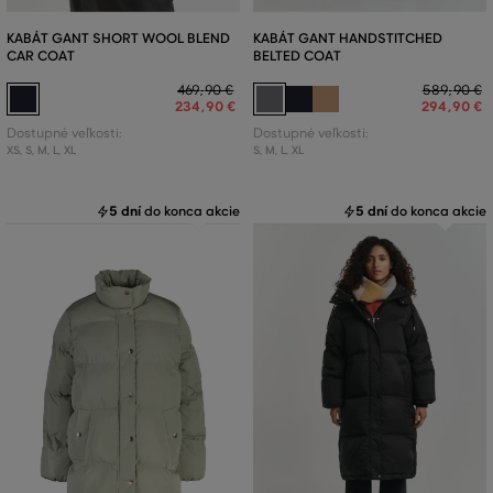
KABÁT GANT SHORT WOOL BLEND
KABÁT GANT HANDSTITCHED
CAR COAT
BELTED COAT
469
,
90 €
589
,
90 €
234
,
90 €
294
,
90 €
Dostupné veľkosti:
Dostupné veľkosti:
XS
,
S
,
M
,
L
,
XL
S
,
M
,
L
,
XL
5 dní
do konca akcie
5 dní
do konca akcie