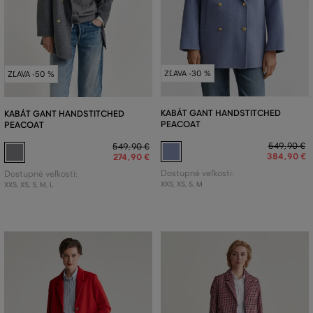
ZĽAVA -30 %
ZĽAVA -50 %
KABÁT GANT HANDSTITCHED
KABÁT GANT HANDSTITCHED
PEACOAT
PEACOAT
549
,
90 €
549
,
90 €
384
,
90 €
274
,
90 €
Dostupné veľkosti:
Dostupné veľkosti:
XXS
,
XS
,
S
,
M
XXS
,
XS
,
S
,
M
,
L