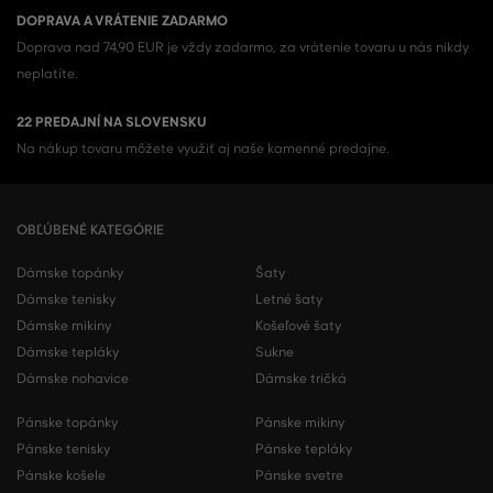
DOPRAVA A VRÁTENIE ZADARMO
Doprava nad 74,90 EUR je vždy zadarmo, za vrátenie tovaru u nás nikdy
neplatíte.
22 PREDAJNÍ NA SLOVENSKU
Na nákup tovaru môžete využiť aj naše kamenné predajne.
OBĽÚBENÉ KATEGÓRIE
Dámske topánky
Šaty
Dámske tenisky
Letné šaty
Dámske mikiny
Košeľové šaty
Dámske tepláky
Sukne
Dámske nohavice
Dámske tričká
Pánske topánky
Pánske mikiny
Pánske tenisky
Pánske tepláky
Pánske košele
Pánske svetre