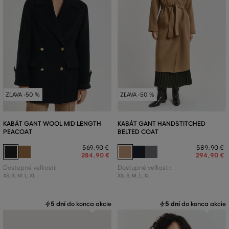
ZĽAVA -50 %
ZĽAVA -50 %
KABÁT GANT WOOL MID LENGTH
KABÁT GANT HANDSTITCHED
PEACOAT
BELTED COAT
569
,
90 €
589
,
90 €
284
,
90 €
294
,
90 €
Dostupné veľkosti:
Dostupné veľkosti:
XS
,
S
,
M
,
L
,
XL
XS
,
S
,
M
,
L
,
XL
5 dní
do konca akcie
5 dní
do konca akcie