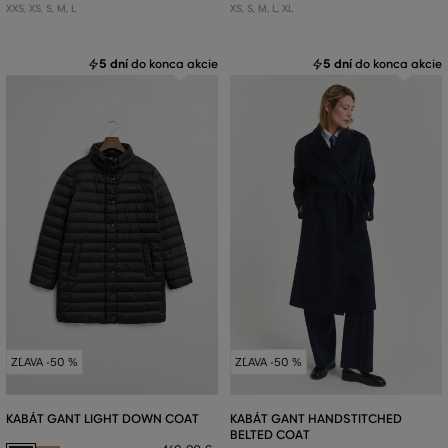
XXS
,
XS
,
S
,
M
,
L
XS
,
S
,
M
,
L
,
XL
5 dní
do konca akcie
5 dní
do konca akcie
ZĽAVA -50 %
ZĽAVA -50 %
KABÁT GANT LIGHT DOWN COAT
KABÁT GANT HANDSTITCHED
BELTED COAT