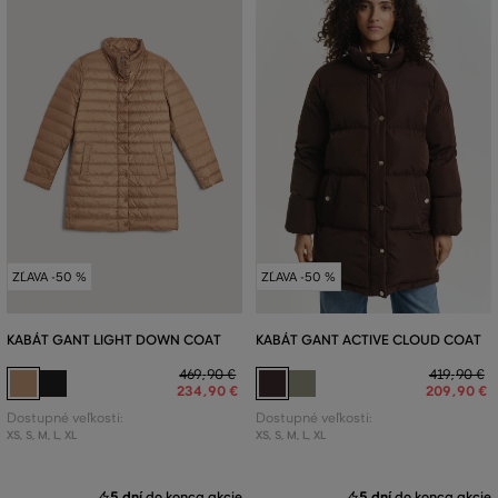
ZĽAVA -50 %
ZĽAVA -50 %
KABÁT GANT LIGHT DOWN COAT
KABÁT GANT ACTIVE CLOUD COAT
469
,
90 €
419
,
90 €
234
,
90 €
209
,
90 €
Dostupné veľkosti:
Dostupné veľkosti:
XS
,
S
,
M
,
L
,
XL
XS
,
S
,
M
,
L
,
XL
5 dní
do konca akcie
5 dní
do konca akcie