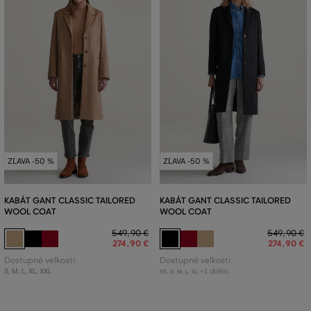
ZĽAVA -50 %
ZĽAVA -50 %
KABÁT GANT CLASSIC TAILORED
KABÁT GANT CLASSIC TAILORED
WOOL COAT
WOOL COAT
549
,
90 €
549
,
90 €
274
,
90 €
274
,
90 €
Dostupné veľkosti:
Dostupné veľkosti:
S
,
M
,
L
,
XL
,
XXL
+1 ďalšia
XS
,
S
,
M
,
L
,
XL