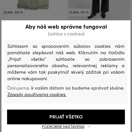
ZĽAVA -50 %
ZĽAVA -50 %
Aby náš web správne fungoval
KABÁT GANT ACTIVE CLOUD COAT
KABÁT GANT FULL LENGTH DOWN
(súhlas s cookies)
COAT
419
,
90 €
209
,
90 €
719
,
90 €
Súhlasom so spracovaním súborov cookies nám
359
,
90 €
Dostupné veľkosti:
pomáhate zlepšovať náš web. Kliknutím na tlačidlo
XXS
,
XS
,
S
,
M
,
L
Dostupné veľkosti:
„Prijať všetko" súhlasíte so zobrazením
XS
,
S
,
M
,
L
personalizovaného obsahu, relevantnej reklamy a
môžeme vám tak poskytnúť skvelý zážitok pri vašom
5 dní
do konca akcie
online nakupovaní.
k vašim dátam sa budeme správať slušne.
Ďakujeme,
Zásady používania cookies.
PRIJAŤ VŠETKO
PODROBNÉ NASTAVENIA