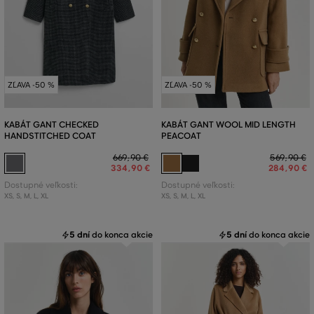
ZĽAVA -50 %
ZĽAVA -50 %
KABÁT GANT CHECKED
KABÁT GANT WOOL MID LENGTH
HANDSTITCHED COAT
PEACOAT
669
,
90 €
569
,
90 €
334
,
90 €
284
,
90 €
Dostupné veľkosti:
Dostupné veľkosti:
XS
,
S
,
M
,
L
,
XL
XS
,
S
,
M
,
L
,
XL
5 dní
do konca akcie
5 dní
do konca akcie