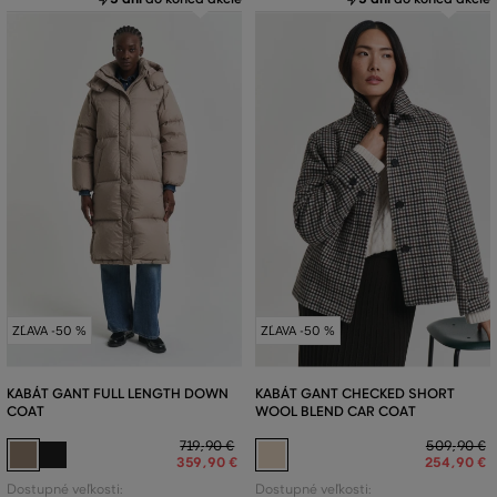
ZĽAVA -50 %
ZĽAVA -50 %
KABÁT GANT FULL LENGTH DOWN
KABÁT GANT CHECKED SHORT
COAT
WOOL BLEND CAR COAT
719
,
90 €
509
,
90 €
359
,
90 €
254
,
90 €
Dostupné veľkosti:
Dostupné veľkosti: