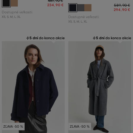
469
,
90 €
234
,
90 €
589
,
90 €
294
,
90 €
Dostupné veľkosti:
XS
,
S
,
M
,
L
,
XL
Dostupné veľkosti:
XS
,
S
,
M
,
L
,
XL
5 dní
do konca akcie
5 dní
do konca akcie
ZĽAVA -50 %
ZĽAVA -50 %