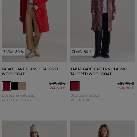
ZĽAVA -50 %
ZĽAVA -50 %
KABÁT GANT CLASSIC TAILORED
KABÁT GANT PATTERN CLASSIC
WOOL COAT
TAILORED WOOL COAT
549
,
90 €
589
,
90 €
274
,
90 €
294
,
90 €
Dostupné veľkosti:
Dostupné veľkosti:
+1 ďalšia
XS
,
S
,
M
,
L
,
XL
XS
,
S
,
M
,
L
,
XL