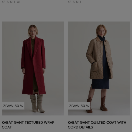
XS
,
S
,
M
,
L
,
XL
XS
,
S
,
M
,
L
ZĽAVA -50 %
ZĽAVA -50 %
KABÁT GANT TEXTURED WRAP
KABÁT GANT QUILTED COAT WITH
COAT
CORD DETAILS