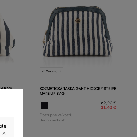
ZĽAVA -50 %
CH BAG
KOZMETICKÁ TAŠKA GANT HICKORY STRIPE
MAKE UP BAG
159
,
90 €
111
,
90 €
62
,
90 €
31
,
40 €
Dostupné veľkosti:
Jedna veľkosť
ate
 so