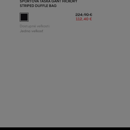
ŠPORTOVÁ TAŠKA GANT HICKORY
STRIPED DUFFLE BAG
224
,
90 €
112
,
40 €
Dostupné veľkosti:
Jedna veľkosť