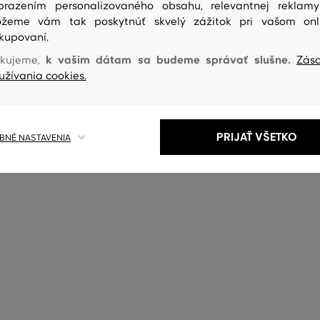
brazením personalizovaného obsahu, relevantnej reklam
žeme vám tak poskytnúť skvelý zážitok pri vašom onl
kupovaní.
k vašim dátam sa budeme správať slušne.
kujeme,
Zás
užívania cookies.
PRIJAŤ VŠETKO
NÉ NASTAVENIA