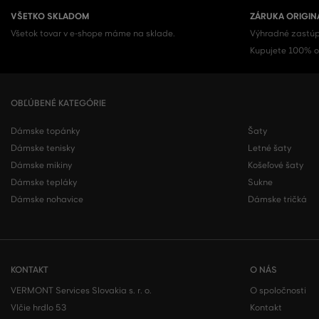
VŠETKO SKLADOM
ZÁRUKA ORIGIN
Všetok tovar v e-shope máme na sklade.
Výhradné zastúp
Kupujete 100% or
OBĽÚBENÉ KATEGÓRIE
Dámske topánky
Šaty
Dámske tenisky
Letné šaty
Dámske mikiny
Košeľové šaty
Dámske tepláky
Sukne
Dámske nohavice
Dámske tričká
KONTAKT
O NÁS
VERMONT Services Slovakia s. r. o.
O spoločnosti
Vlčie hrdlo 53
Kontakt