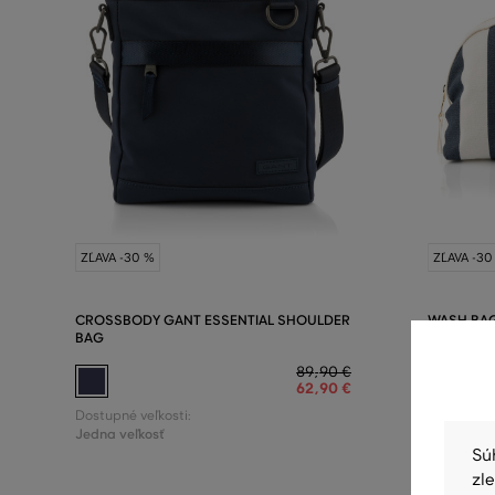
ZĽAVA -30 %
ZĽAVA -30
CROSSBODY GANT ESSENTIAL SHOULDER
WASH BA
BAG
89
,
90 €
62
,
90 €
Dostupné v
Dostupné veľkosti:
Jedna veľ
Jedna veľkosť
Sú
zl