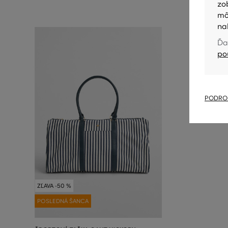
zo
mô
na
Ďa
po
PODROB
ZĽAVA -50 %
POSLEDNÁ ŠANCA