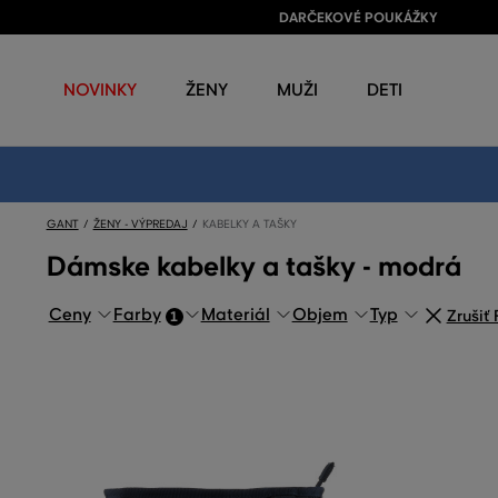
DARČEKOVÉ POUKÁŽKY
NOVINKY
ŽENY
MUŽI
DETI
GANT
ŽENY - VÝPREDAJ
KABELKY A TAŠKY
Dámske kabelky a tašky - modrá
Ceny
Farby
Materiál
Objem
Typ
Zrušiť 
1