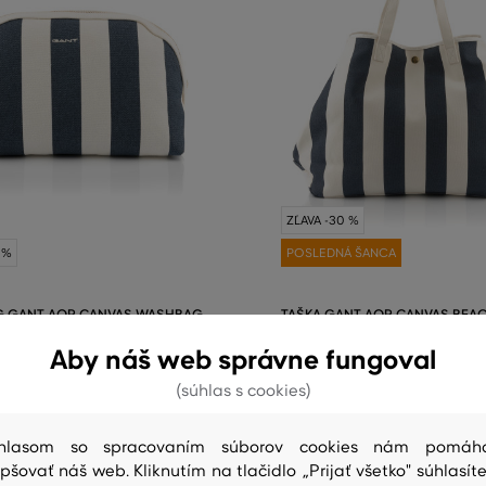
ZĽAVA -30 %
 %
POSLEDNÁ ŠANCA
G GANT AOP CANVAS WASHBAG
TAŠKA GANT AOP CANVAS BEA
84
,
90 €
Aby náš web správne fungoval
59
,
40 €
(súhlas s cookies)
eľkosti:
Dostupné veľkosti:
kosť
Jedna veľkosť
hlasom so spracovaním súborov cookies nám pomáh
epšovať náš web. Kliknutím na tlačidlo „Prijať všetko" súhlasíte