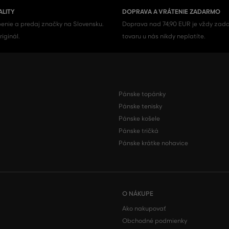
ALITY
DOPRAVA A VRÁTENIE ZADARMO
enie a predaj značky na Slovensku.
Doprava nad 74,90 EUR je vždy zada
iginál.
tovaru u nás nikdy neplatíte.
Pánske topánky
Pánske tenisky
Pánske košele
Pánske tričká
Pánske krátke nohavice
O NÁKUPE
Ako nakupovať
Obchodné podmienky