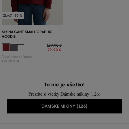
ZĽAVA -50 %
MIKINA GANT SMALL GRAPHIC
HOODIE
159
,
90 €
79
,
90 €
Dostupné veľkosti:
XXS
,
XS
,
S
,
M
To nie je všetko!
Prezrite si všetky Dámske mikiny (126)
DÁMSKE MIKINY (126)