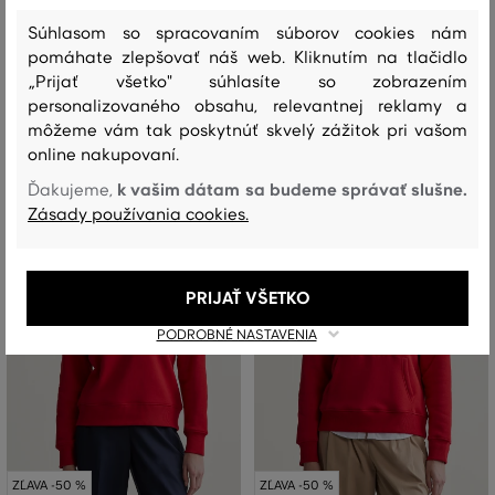
ZIP HOODIE
154
,
90 €
Súhlasom so spracovaním súborov cookies nám
77
,
40 €
189
,
90 €
+1
132
,
90 €
pomáhate zlepšovať náš web. Kliknutím na tlačidlo
Dostupné veľkosti:
Dostupné veľkosti:
XS
,
S
,
M
,
L
„Prijať všetko" súhlasíte so zobrazením
XS
,
S
personalizovaného obsahu, relevantnej reklamy a
môžeme vám tak poskytnúť skvelý zážitok pri vašom
online nakupovaní.
k vašim dátam sa budeme správať slušne.
Ďakujeme,
Zásady používania cookies.
PRIJAŤ VŠETKO
PODROBNÉ NASTAVENIA
ZĽAVA -50 %
ZĽAVA -50 %