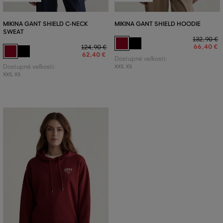
MIKINA GANT SHIELD C-NECK
MIKINA GANT SHIELD HOODIE
SWEAT
132
,
90 €
66
,
40 €
124
,
90 €
62
,
40 €
Dostupné veľkosti:
Dostupné veľkosti:
XXS
,
XS
XXS
,
XS