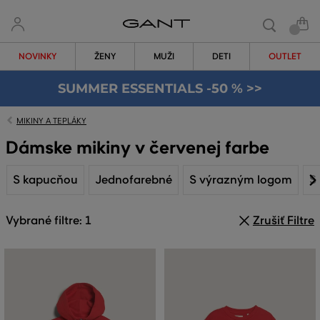
NOVINKY
ŽENY
MUŽI
DETI
OUTLET
SUMMER ESSENTIALS -50 % >>
MIKINY A TEPLÁKY
Dámske mikiny v červenej farbe
S kapucňou
Jednofarebné
S výrazným logom
S
Vybrané filtre: 1
Zrušiť Filtre