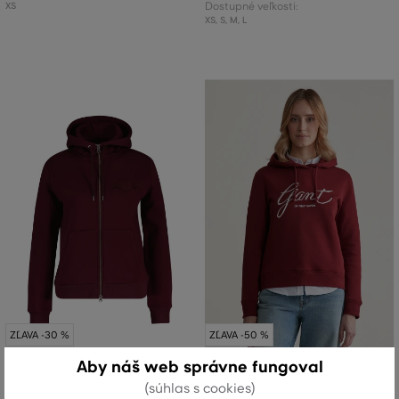
XS
Dostupné veľkosti:
XS
,
S
,
M
,
L
ZĽAVA -30 %
ZĽAVA -50 %
Aby náš web správne fungoval
MIKINA GANT REG TONAL SHIELD
MIKINA GANT REG SCRIPT HOODIE
(súhlas s cookies)