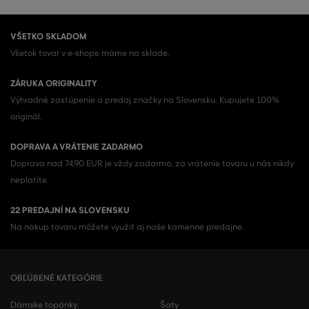
VŠETKO SKLADOM
Všetok tovar v e-shope máme na sklade.
ZÁRUKA ORIGINALITY
Výhradné zastúpenie a predaj značky na Slovensku. Kupujete 100%
originál.
DOPRAVA A VRÁTENIE ZADARMO
Doprava nad 74,90 EUR je vždy zadarmo, za vrátenie tovaru u nás nikdy
neplatíte.
22 PREDAJNÍ NA SLOVENSKU
Na nákup tovaru môžete využiť aj naše kamenné predajne.
OBĽÚBENÉ KATEGÓRIE
Dámske topánky
Šaty