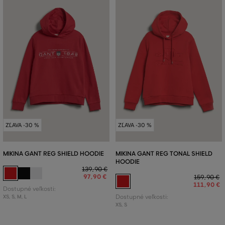
ZĽAVA -30 %
ZĽAVA -30 %
MIKINA GANT REG SHIELD HOODIE
MIKINA GANT REG TONAL SHIELD
HOODIE
139
,
90 €
97
,
90 €
159
,
90 €
111
,
90 €
Dostupné veľkosti:
XS
,
S
,
M
,
L
Dostupné veľkosti:
XS
,
S