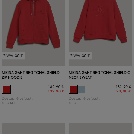
ZĽAVA -30 %
ZĽAVA -30 %
MIKINA GANT REG TONAL SHIELD
MIKINA GANT REG TONAL SHIELD C-
ZIP HOODIE
NECK SWEAT
189
,
90 €
132
,
90 €
132
,
90 €
93
,
00 €
Dostupné veľkosti:
Dostupné veľkosti:
XS
,
S
,
M
,
L
XS
,
S