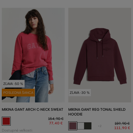
ZĽAVA -50 %
POSLEDNÁ ŠANCA
ZĽAVA -30 %
MIKINA GANT ARCH C-NECK SWEAT
MIKINA GANT REG TONAL SHIELD
HOODIE
154
,
90 €
77
,
40 €
159
,
90 €
+2
111
,
90 €
Dostupné veľkosti: