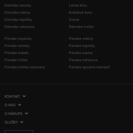
Dámske tenisky
Letné šaty
Dámske mikiny
Košeľové šaty
Dámske tepláky
Sukne
Dámske nohavice
Dámske tričká
Pánske topánky
Pánske mikiny
Pánske tenisky
Pánske tepláky
Pánske košele
Pánske svetre
Pánske tričká
Pánske nohavice
Pánske krátke nohavice
Pánska spodná bielizeň
KONTAKT
O NÁS
VERMONT Services Slovakia s. r. o.
Vlčie hrdlo 53
O NÁKUPE
O spoločnosti
821 07 Bratislava
Kontakt
SLUŽBY
Ako nakupovať
Slovenská republika
Predajne VERMONT
Obchodné podmienky
Doprava a platba