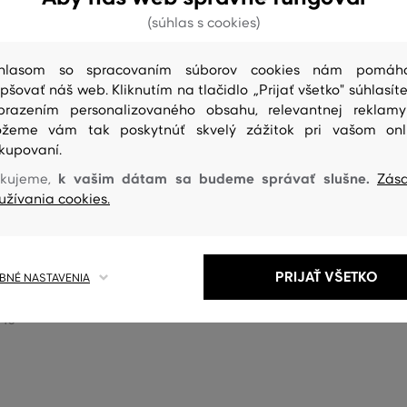
(súhlas s cookies)
hlasom so spracovaním súborov cookies nám pomáh
epšovať náš web. Kliknutím na tlačidlo „Prijať všetko" súhlasíte
brazením personalizovaného obsahu, relevantnej reklam
žeme vám tak poskytnúť skvelý zážitok pri vašom onl
kupovaní.
NOVINKA
k vašim dátam sa budeme správať slušne.
kujeme,
Zás
užívania cookies.
 GANT MERCERIZED COTTON
PONOŽKY GANT ARGYLE 3-PACK
PACK
PRIJAŤ VŠETKO
37
,
90 €
NÉ NASTAVENIA
Dostupné veľkosti:
eľkosti:
40/42
,
43/45
/45