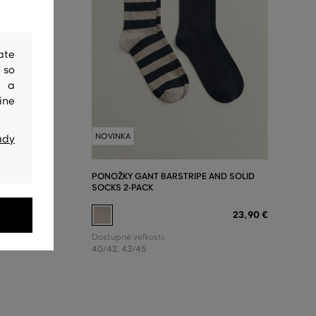
ate
 so
y a
ine
NOVINKA
ady
PONOŽKY GANT BARSTRIPE AND SOLID
SOCKS 2-PACK
29
,
90 €
23
,
90 €
Dostupné veľkosti:
40/42
,
43/45