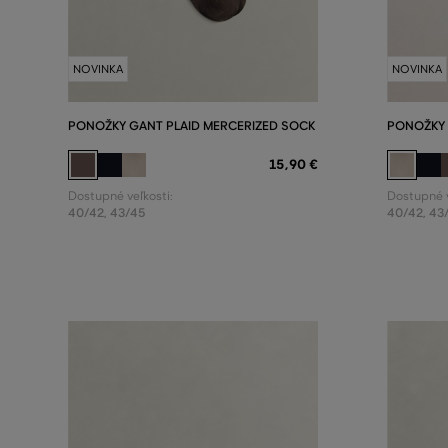
NOVINKA
NOVINKA
PONOŽKY GANT PLAID MERCERIZED SOCK
PONOŽKY 
15
,
90 €
Dostupné veľkosti:
Dostupné v
40/42
,
43/45
40/42
,
43