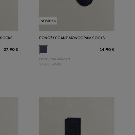
NOVINKA
 SOCKS
PONOŽKY GANT MONOGRAM SOCKS
27
,
90 €
14
,
90 €
Dostupné veľkosti:
36/38
,
39/41