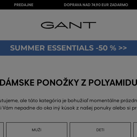
PREDAJNE
DOPRAVA NAD 74,90 EUR ZADARMO
SUMMER ESSENTIALS -50 % >>
DÁMSKE PONOŽKY Z POLYAMID
utujeme, ale táto kategória je bohužiaľ momentálne prázdn
 Vám nepadne do oka iný kúsok z našej ponuky alebo si p
MUŽI
DETI