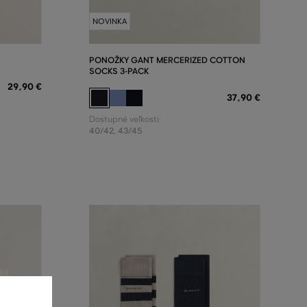
NOVINKA
PONOŽKY GANT MERCERIZED COTTON
SOCKS 3-PACK
29
,
90 €
37
,
90 €
Dostupné veľkosti:
40/42
,
43/45