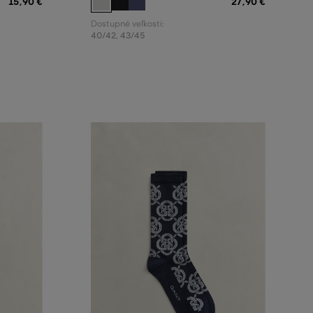
15
,
90 €
27
,
90 €
Dostupné veľkosti:
40/42
,
43/45