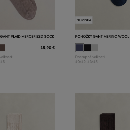
NOVINKA
GANT PLAID MERCERIZED SOCK
PONOŽKY GANT MERINO WOOL
15
,
90 €
eľkosti:
Dostupné veľkosti:
/45
40/42
,
43/45