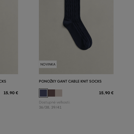
NOVINKA
CKS
PONOŽKY GANT CABLE KNIT SOCKS
15
,
90 €
15
,
90 €
Dostupné veľkosti:
36/38
,
39/41