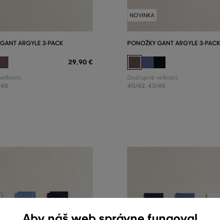
NOVINKA
GANT ARGYLE 3-PACK
PONOŽKY GANT ARGYLE 3-PACK
29
,
90 €
eľkosti:
Dostupné veľkosti:
/45
40/42
,
43/45
Aby náš web správne fungoval