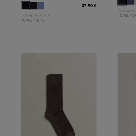
37
,
90 €
Dostupné v
Dostupné veľkosti:
40/42
,
43
40/42
,
43/45