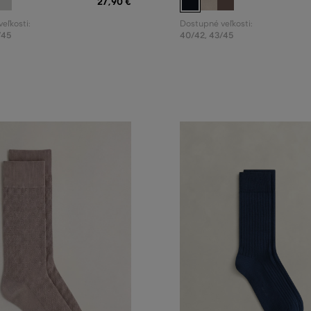
27
,
90 €
eľkosti:
Dostupné veľkosti:
/45
40/42
,
43/45