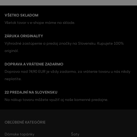
VŠETKO SKLADOM
Všetok tovar v e-shope máme na sklade.
ZÁRUKA ORIGINALITY
Výhradné zastúpenie a predaj značky na Slovensku. Kupujete 100%
originál.
DOPRAVA A VRÁTENIE ZADARMO
Doprava nad 74,90 EUR je vždy zadarmo, za vrátenie tovaru u nás nikdy
neplatíte.
22 PREDAJNÍ NA SLOVENSKU
Na nákup tovaru môžete využiť aj naše kamenné predajne.
OBĽÚBENÉ KATEGÓRIE
Dámske topánky
Šaty