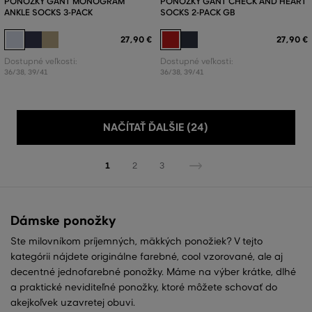
PONOŽKY GANT MONOGRAM
PONOŽKY GANT CHECK AND HEART
ANKLE SOCKS 3-PACK
SOCKS 2-PACK GB
27
,
90 €
27
,
90 €
Dostupné veľkosti:
Dostupné veľkosti:
36/38
,
39/41
36/38
,
39/41
NAČÍTAŤ ĎALŠIE (24)
1
2
3
Dámske ponožky
Ste milovníkom príjemných, mäkkých ponožiek? V tejto
kategórii nájdete originálne farebné, cool vzorované, ale aj
decentné jednofarebné ponožky. Máme na výber krátke, dlhé
a praktické neviditeľné ponožky, ktoré môžete schovať do
akejkoľvek uzavretej obuvi.