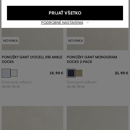
PRIJAŤ VŠETKO
PODROBNÉ NASTAVENIA
NOVINKA
NOVINKA
PONOŽKY GANT LYOCELL RIB ANKLE
PONOŽKY GANT MONOGRAM
SOCKS
SOCKS 2-PACK
15
,
90 €
21
,
90 €
Dostupné veľkosti:
Dostupné veľkosti:
36/38
,
39/41
36/38
,
39/41