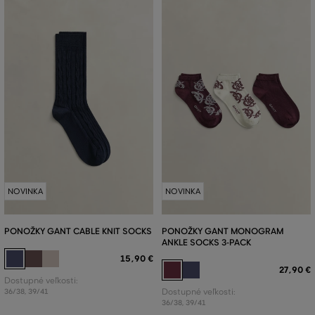
NOVINKA
NOVINKA
PONOŽKY GANT CABLE KNIT SOCKS
PONOŽKY GANT MONOGRAM
ANKLE SOCKS 3-PACK
15
,
90 €
27
,
90 €
Dostupné veľkosti:
36/38
,
39/41
Dostupné veľkosti:
36/38
,
39/41