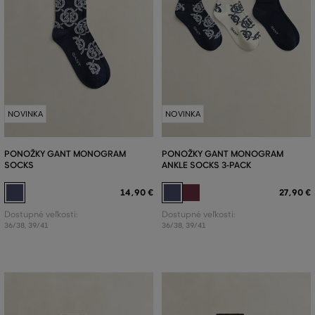
NOVINKA
NOVINKA
PONOŽKY GANT MONOGRAM
PONOŽKY GANT MONOGRAM
SOCKS
ANKLE SOCKS 3-PACK
14
,
90 €
27
,
90 €
Dostupné veľkosti:
Dostupné veľkosti:
36/38
,
39/41
36/38
,
39/41