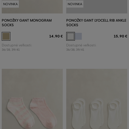
NOVINKA
NOVINKA
PONOŽKY GANT MONOGRAM
PONOŽKY GANT LYOCELL RIB ANKLE
SOCKS
SOCKS
14
,
90 €
15
,
90 €
Dostupné veľkosti:
Dostupné veľkosti:
36/38
,
39/41
36/38
,
39/41