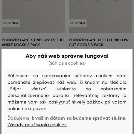
NOVINKA
NOVINKA
PONOŽKY GANT STRIPE AND SOLID
PONOŽKY GANT LYOCELL RIB LOW
ANKLE SOCKS 2-PACK
CUT SOCKS 3-PACK
Aby náš web správne fungoval
21
,
90 €
27
,
90 €
(súhlas s cookies)
Dostupné veľkosti:
Dostupné veľkosti:
36/38
,
39/41
36/38
,
39/41
Súhlasom so spracovaním súborov cookies nám
pomáhate zlepšovať náš web. Kliknutím na tlačidlo
„Prijať všetko" súhlasíte so zobrazením
personalizovaného obsahu, relevantnej reklamy a
môžeme vám tak poskytnúť skvelý zážitok pri vašom
online nakupovaní.
k vašim dátam sa budeme správať slušne.
Ďakujeme,
Zásady používania cookies.