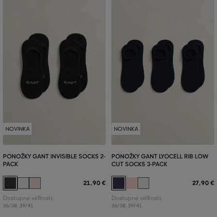
NOVINKA
NOVINKA
PONOŽKY GANT INVISIBLE SOCKS 2-
PONOŽKY GANT LYOCELL RIB LOW
PACK
CUT SOCKS 3-PACK
21
,
90 €
27
,
90 €
Dostupné veľkosti:
Dostupné veľkosti:
36/38
,
39/41
36/38
,
39/41