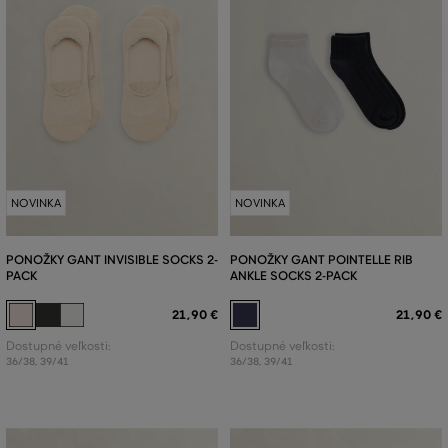
NOVINKA
NOVINKA
PONOŽKY GANT INVISIBLE SOCKS 2-
PONOŽKY GANT POINTELLE RIB
PACK
ANKLE SOCKS 2-PACK
21
,
90 €
21
,
90 €
Dostupné veľkosti:
Dostupné veľkosti:
36/38
,
39/41
36/38
,
39/41