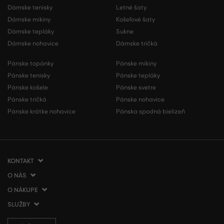
Dámske tenisky
Letné šaty
Dámske mikiny
Košeľové šaty
Dámske tepláky
Sukne
Dámske nohavice
Dámske tričká
Pánske topánky
Pánske mikiny
Pánske tenisky
Pánske tepláky
Pánske košele
Pánske svetre
Pánske tričká
Pánske nohavice
Pánske krátke nohavice
Pánska spodná bielizeň
KONTAKT
O NÁS
VERMONT Services Slovakia s. r. o.
Vlčie hrdlo 53
O NÁKUPE
O spoločnosti
821 07 Bratislava
Kontakt
SLUŽBY
Ako nakupovať
Slovenská republika
Predajne VERMONT
Obchodné podmienky
Doprava a platba
tel.:
+421 2 3500 3000