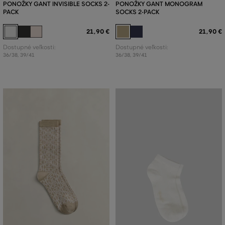
PONOŽKY GANT INVISIBLE SOCKS 2-
PONOŽKY GANT MONOGRAM
PACK
SOCKS 2-PACK
21
,
90 €
21
,
90 €
Dostupné veľkosti:
Dostupné veľkosti:
36/38
,
39/41
36/38
,
39/41