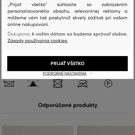
vrchný materiál
„Prijať všetko" súhlasíte so zobrazením
BAVLNA
VLNA
POLYESTER
personalizovaného obsahu, relevantnej reklamy a
35 %
35 %
15 %
môžeme vám tak poskytnúť skvelý zážitok pri vašom
online nakupovaní.
RECYKLOVANÝ POLYAMID
AKRYL, MODAKRYL
13 %
2 %
k vašim dátam sa budeme správať slušne.
Ďakujeme,
Zásady používania cookies.
Starostlivosť
PRIJAŤ VŠETKO
PODROBNÉ NASTAVENIA
PRANIE
BIELENIE
SUŠENIE
ŽEHLENIE
ČISTENIE
Odporúčané produkty