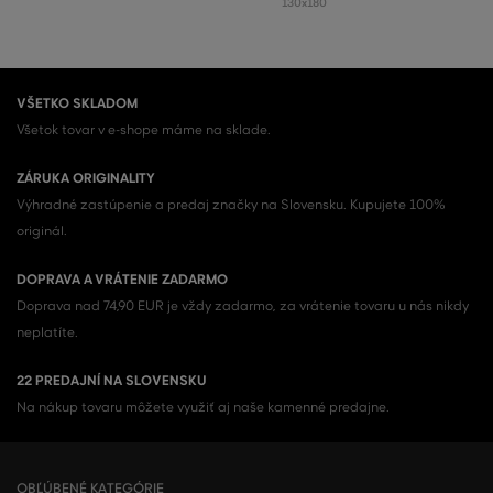
130x180
VŠETKO SKLADOM
Všetok tovar v e-shope máme na sklade.
ZÁRUKA ORIGINALITY
Výhradné zastúpenie a predaj značky na Slovensku. Kupujete 100%
originál.
DOPRAVA A VRÁTENIE ZADARMO
Doprava nad 74,90 EUR je vždy zadarmo, za vrátenie tovaru u nás nikdy
neplatíte.
22 PREDAJNÍ NA SLOVENSKU
Na nákup tovaru môžete využiť aj naše kamenné predajne.
OBĽÚBENÉ KATEGÓRIE