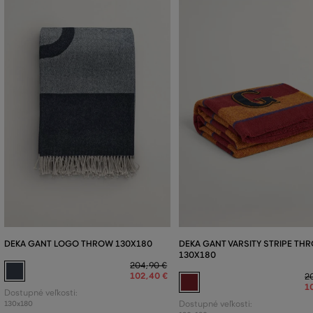
DEKA GANT LOGO THROW 130X180
DEKA GANT VARSITY STRIPE TH
130X180
204
,
90 €
102
,
40 €
2
1
Dostupné veľkosti:
130x180
Dostupné veľkosti: