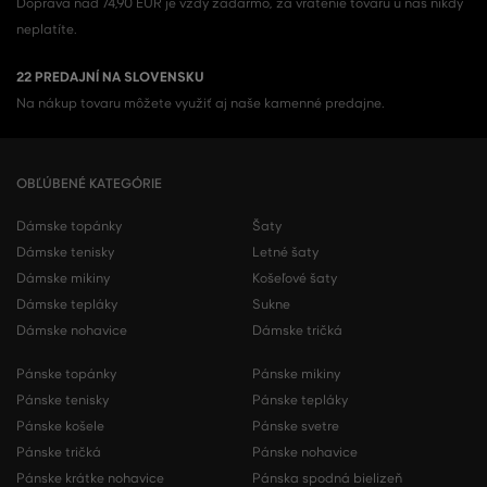
Doprava nad 74,90 EUR je vždy zadarmo, za vrátenie tovaru u nás nikdy
neplatíte.
22 PREDAJNÍ NA SLOVENSKU
Na nákup tovaru môžete využiť aj naše kamenné predajne.
OBĽÚBENÉ KATEGÓRIE
Dámske topánky
Šaty
Dámske tenisky
Letné šaty
Dámske mikiny
Košeľové šaty
Dámske tepláky
Sukne
Dámske nohavice
Dámske tričká
Pánske topánky
Pánske mikiny
Pánske tenisky
Pánske tepláky
Pánske košele
Pánske svetre
Pánske tričká
Pánske nohavice
Pánske krátke nohavice
Pánska spodná bielizeň