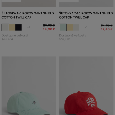
ŠILTOVKA 1-6 ROKOV GANT SHIELD
ŠILTOVKA 7-16 ROKOV GANT SHIELD
COTTON TWILL CAP
COTTON TWILL CAP
29
,
90 €
34
,
90 €
+1
+1
14
,
90 €
17
,
40 €
Dostupné veľkosti:
Dostupné veľkosti:
S/M
,
L/XL
S/M
,
L/XL