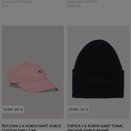
Dostupné veľkosti:
Dostupné veľkosti:
L/XL
S/M
,
L/XL
ZĽAVA -50 %
ZĽAVA -30 %
ŠILTOVKA 1-6 ROKOV GANT SHIELD
ČAPICA 1-6 ROKOV GANT TONAL
COTTON TWILL CAP
ARCHIVE SHIELD BEANIE