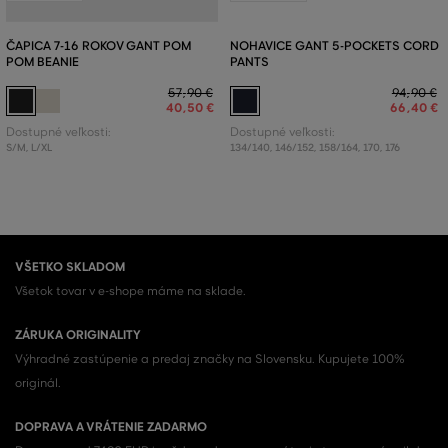
ČAPICA 7-16 ROKOV GANT POM
NOHAVICE GANT 5-POCKETS CORD
POM BEANIE
PANTS
57
,
90 €
94
,
90 €
40
,
50 €
66
,
40 €
Dostupné veľkosti:
Dostupné veľkosti:
S/M
,
L/XL
134/140
,
146/152
,
158/164
,
170
,
176
VŠETKO SKLADOM
Všetok tovar v e-shope máme na sklade.
ZÁRUKA ORIGINALITY
Výhradné zastúpenie a predaj značky na Slovensku. Kupujete 100%
originál.
DOPRAVA A VRÁTENIE ZADARMO