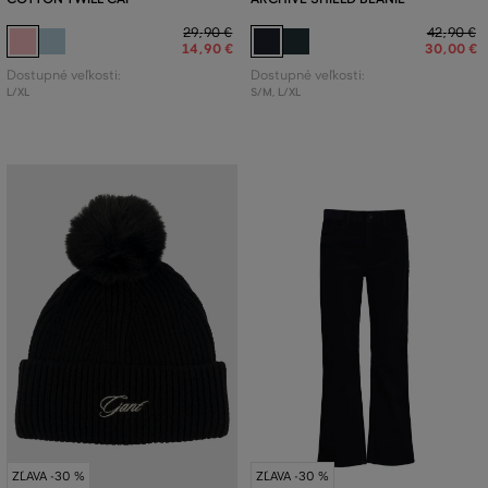
29
,
90 €
42
,
90 €
14
,
90 €
30
,
00 €
Dostupné veľkosti:
Dostupné veľkosti:
L/XL
S/M
,
L/XL
ZĽAVA -30 %
ZĽAVA -30 %