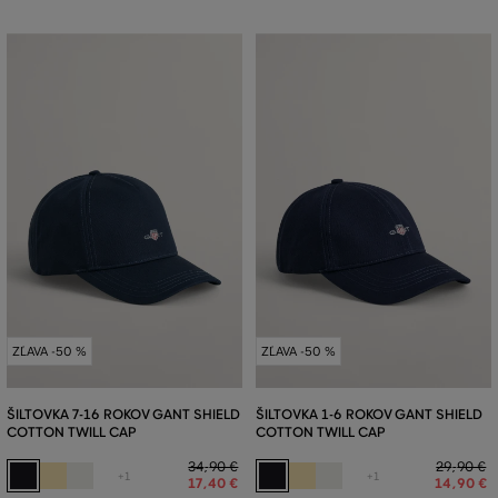
ZĽAVA -50 %
ZĽAVA -50 %
ŠILTOVKA 7-16 ROKOV GANT SHIELD
ŠILTOVKA 1-6 ROKOV GANT SHIELD
COTTON TWILL CAP
COTTON TWILL CAP
34
,
90 €
29
,
90 €
+1
+1
17
,
40 €
14
,
90 €