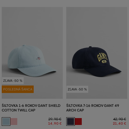
ZĽAVA -50 %
POSLEDNÁ ŠANCA
ZĽAVA -50 %
ŠILTOVKA 1-6 ROKOV GANT SHIELD
ŠILTOVKA 7-16 ROKOV GANT 49
COTTON TWILL CAP
ARCH CAP
29
,
90 €
42
,
90 €
14
,
90 €
21
,
40 €