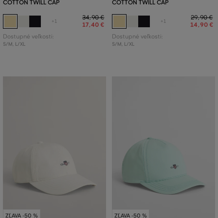
COTTON TWILL CAP
COTTON TWILL CAP
34
,
90 €
29
,
90 €
+1
+1
17
,
40 €
14
,
90 €
Dostupné veľkosti:
Dostupné veľkosti:
S/M
,
L/XL
S/M
,
L/XL
ZĽAVA -50 %
ZĽAVA -50 %