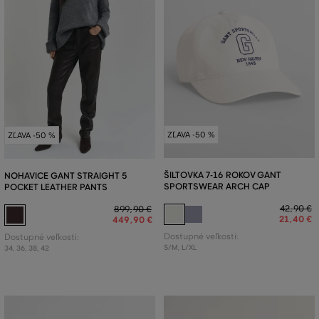
ZĽAVA -50 %
ZĽAVA -50 %
ŠILTOVKA 7-16 ROKOV GANT
NOHAVICE GANT STRAIGHT 5
SPORTSWEAR ARCH CAP
POCKET LEATHER PANTS
42
,
90 €
899
,
90 €
21
,
40 €
449
,
90 €
Dostupné veľkosti:
Dostupné veľkosti:
S/M
,
L/XL
34
,
36
,
38
,
42