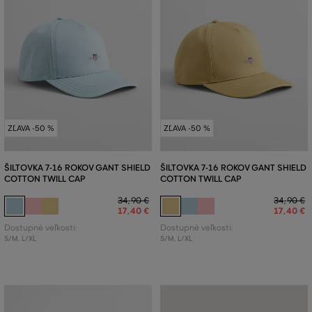
ZĽAVA -50 %
ZĽAVA -50 %
ŠILTOVKA 7-16 ROKOV GANT SHIELD
ŠILTOVKA 7-16 ROKOV GANT SHIELD
COTTON TWILL CAP
COTTON TWILL CAP
34
,
90 €
34
,
90 €
17
,
40 €
17
,
40 €
Dostupné veľkosti:
Dostupné veľkosti:
S/M
,
L/XL
S/M
,
L/XL