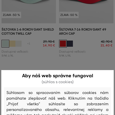
ZĽAVA -50 %
ZĽAVA -50 %
ŠILTOVKA 1-6 ROKOV GANT SHIELD
ŠILTOVKA 7-16 ROKOV GANT 49
COTTON TWILL CAP
ARCH CAP
29
,
90 €
42
,
90 €
+1
14
,
90 €
21
,
40 €
Dostupné veľkosti:
Dostupné veľkosti:
S/M
,
L/XL
S/M
,
L/XL
Aby náš web správne fungoval
(súhlas s cookies)
Súhlasom so spracovaním súborov cookies nám
pomáhate zlepšovať náš web. Kliknutím na tlačidlo
„Prijať všetko" súhlasíte so zobrazením
personalizovaného obsahu, relevantnej reklamy a