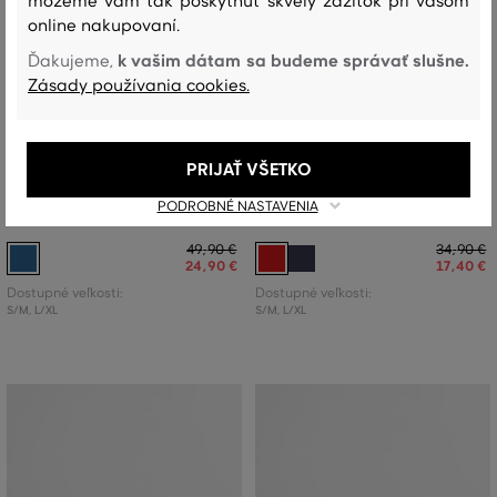
môžeme vám tak poskytnúť skvelý zážitok pri vašom
online nakupovaní.
k vašim dátam sa budeme správať slušne.
Ďakujeme,
Zásady používania cookies.
ZĽAVA -50 %
ZĽAVA -50 %
PRIJAŤ VŠETKO
ŠILTOVKA 7-16 ROKOV GANT SHIELD
ŠILTOVKA 1-6 ROKOV GANT 49
PODROBNÉ NASTAVENIA
DENIM CAP
ARCH CAP
49
,
90 €
34
,
90 €
24
,
90 €
17
,
40 €
Dostupné veľkosti:
Dostupné veľkosti:
S/M
,
L/XL
S/M
,
L/XL