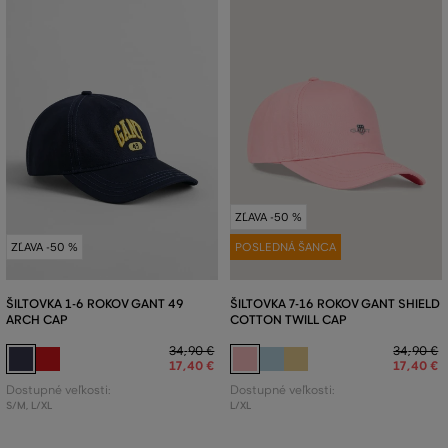
ZĽAVA -50 %
ZĽAVA -50 %
POSLEDNÁ ŠANCA
ŠILTOVKA 1-6 ROKOV GANT 49
ŠILTOVKA 7-16 ROKOV GANT SHIELD
ARCH CAP
COTTON TWILL CAP
34
,
90 €
34
,
90 €
17
,
40 €
17
,
40 €
Dostupné veľkosti:
Dostupné veľkosti:
S/M
,
L/XL
L/XL