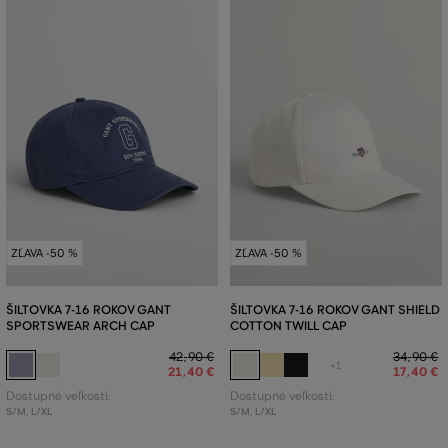
ZĽAVA -50 %
ZĽAVA -50 %
ŠILTOVKA 7-16 ROKOV GANT
ŠILTOVKA 7-16 ROKOV GANT SHIELD
SPORTSWEAR ARCH CAP
COTTON TWILL CAP
42
,
90 €
34
,
90 €
+1
21
,
40 €
17
,
40 €
Dostupné veľkosti:
Dostupné veľkosti:
S/M
,
L/XL
S/M
,
L/XL