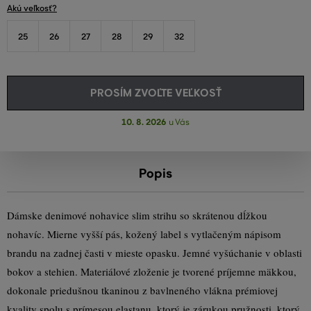
Akú veľkosť?
25
26
27
28
29
32
PROSÍM ZVOĽTE VEĽKOSŤ
10. 8. 2026
u Vás
Popis
Dámske denimové nohavice slim strihu so skrátenou dĺžkou
nohavíc. Mierne vyšší pás, kožený label s vytlačeným nápisom
brandu na zadnej časti v mieste opasku. Jemné vyšúchanie v oblasti
bokov a stehien. Materiálové zloženie je tvorené príjemne mäkkou,
dokonale priedušnou tkaninou z bavlneného vlákna prémiovej
kvality spolu s prímesou elastanu, ktorý je zárukou pružnosti, ktorý