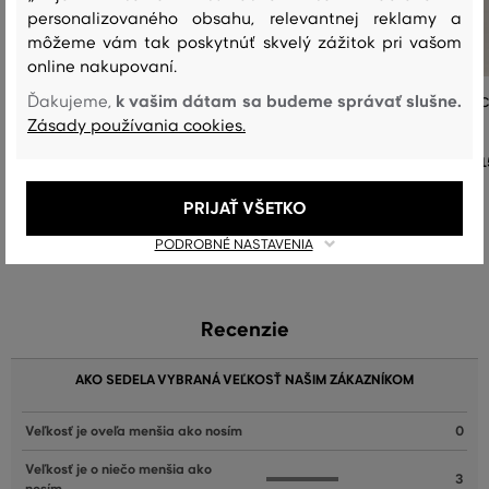
personalizovaného obsahu, relevantnej reklamy a
môžeme vám tak poskytnúť skvelý zážitok pri vašom
online nakupovaní.
k vašim dátam sa budeme správať slušne.
Ďakujeme,
DŽÍNSY GANT RELAXED JEANS
DŽÍNSY GANT STRAIGHT STRET
JEANS
Zásady používania cookies.
194
,
90 €
1
Dostupné veľkosti:
+5 ďalšie
Dostupné veľkosti:
25
,
26
,
27
,
28
,
29
PRIJAŤ VŠETKO
+4 ďalšie
25/32
,
26/32
,
27/32
,
28/32
,
29/32
PODROBNÉ NASTAVENIA
Recenzie
AKO SEDELA VYBRANÁ VEĽKOSŤ NAŠIM ZÁKAZNÍKOM
Veľkosť je oveľa menšia ako nosím
0
Veľkosť je o niečo menšia ako
3