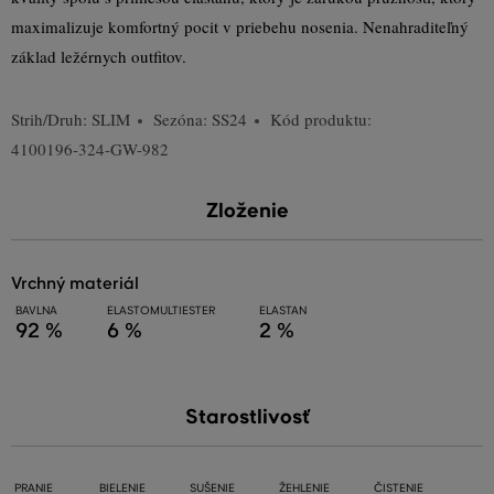
maximalizuje komfortný pocit v priebehu nosenia. Nenahraditeľný
základ ležérnych outfitov.
Strih/Druh:
SLIM
Sezóna: SS24
Kód produktu:
4100196-324-GW-982
Zloženie
vrchný materiál
BAVLNA
ELASTOMULTIESTER
ELASTAN
92 %
6 %
2 %
Starostlivosť
PRANIE
BIELENIE
SUŠENIE
ŽEHLENIE
ČISTENIE