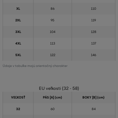
XL
86
110
2XL
95
119
3XL
104
128
4XL
113
137
5XL
122
146
Údaje v tabuľke majú orientačný charakter
EU veľkosti (32 - 58)
VEĽKOSŤ
PÁS [A] (cm)
BOKY [B] (cm)
32
60
84