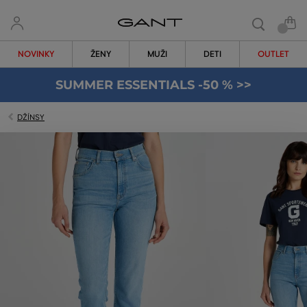
NOVINKY
ŽENY
MUŽI
DETI
OUTLET
SUMMER ESSENTIALS -50 % >>
DŽÍNSY