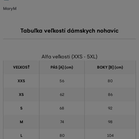
MaryM
Tabuľka veľkostí dámskych nohavíc
Alfa veľkosti (XXS - 5XL)
VEĽKOSŤ
PÁS [A] (cm)
BOKY [B] (cm)
XXS
56
80
XS
62
86
S
68
92
M
74
98
L
80
104