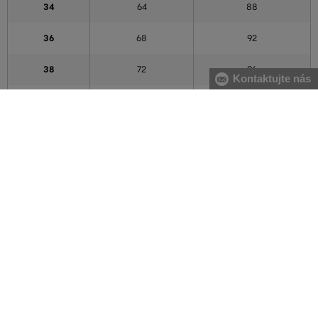
34
64
88
36
68
92
38
72
96
Kontaktujte nás
40
76
100
42
80
104
44
84
108
46
88
112
48
94
118
50
100
124
52
106
130